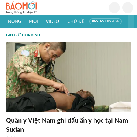
NÓNG
MỚI
VIDEO
CHỦ ĐỀ
#ASEAN Cup 2026
#Trí tuệ nhân tạo
#Mỹ - Iran
#Khám phá Việt Nam
GÌN GIỮ HÒA BÌNH
#Khám phá thế giới
Quân y Việt Nam ghi dấu ấn y học tại Nam
Sudan