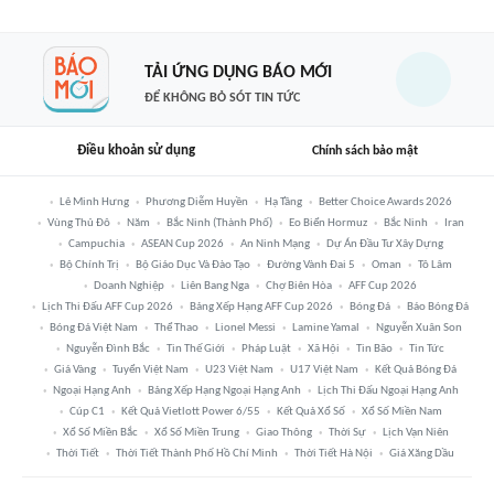
TẢI ỨNG DỤNG BÁO MỚI
ĐỂ KHÔNG BỎ SÓT TIN TỨC
Điều khoản sử dụng
Chính sách bảo mật
Lê Minh Hưng
Phương Diễm Huyền
Hạ Tầng
Better Choice Awards 2026
Vùng Thủ Đô
Năm
Bắc Ninh (thành Phố)
Eo Biển Hormuz
Bắc Ninh
Iran
Campuchia
ASEAN Cup 2026
An Ninh Mạng
Dự Án Đầu Tư Xây Dựng
Bộ Chính Trị
Bộ Giáo Dục Và Đào Tạo
Đường Vành Đai 5
Oman
Tô Lâm
Doanh Nghiệp
Liên Bang Nga
Chợ Biên Hòa
AFF Cup 2026
Lịch Thi Đấu AFF Cup 2026
Bảng Xếp Hạng AFF Cup 2026
Bóng Đá
Báo Bóng Đá
Bóng Đá Việt Nam
Thể Thao
Lionel Messi
Lamine Yamal
Nguyễn Xuân Son
Nguyễn Đình Bắc
Tin Thế Giới
Pháp Luật
Xã Hội
Tin Bão
Tin Tức
Giá Vàng
Tuyển Việt Nam
U23 Việt Nam
U17 Việt Nam
Kết Quả Bóng Đá
Ngoại Hạng Anh
Bảng Xếp Hạng Ngoại Hạng Anh
Lịch Thi Đấu Ngoại Hạng Anh
Cúp C1
Kết Quả Vietlott Power 6/55
Kết Quả Xổ Số
Xổ Số Miền Nam
Xổ Số Miền Bắc
Xổ Số Miền Trung
Giao Thông
Thời Sự
Lịch Vạn Niên
Thời Tiết
Thời Tiết Thành Phố Hồ Chí Minh
Thời Tiết Hà Nội
Giá Xăng Dầu