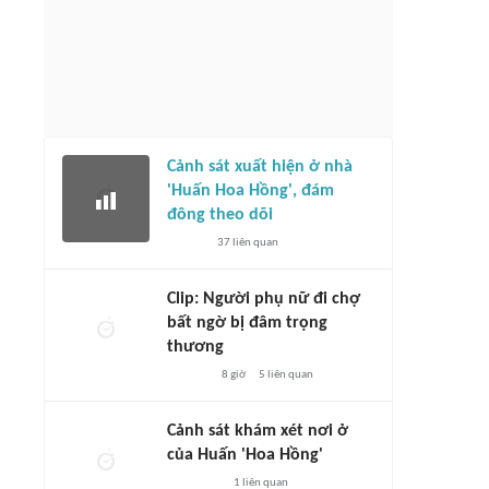
Cảnh sát xuất hiện ở nhà
'Huấn Hoa Hồng', đám
đông theo dõi
37
liên quan
Clip: Người phụ nữ đi chợ
bất ngờ bị đâm trọng
thương
8 giờ
5
liên quan
Cảnh sát khám xét nơi ở
của Huấn 'Hoa Hồng'
1
liên quan