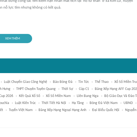
nhất dừng công tác tìm kiếm nạn nhân mất tích tại 'hố tử thần' ở xã Kim Lư, huyện
ần nỗ lực tìm nhưng không có kết quả.
XEM THÊM
Luật Chuyển Giao Công Nghệ
Báo Bóng Đá
Tin Tức
Thể Thao
Xổ Số Miền Tr
h Hưng
THPT Chuyên Tuyên Quang
Thời Sự
Cúp C1
Bảng Xếp Hạng AFF Cup 20
Cup 2026
Kết Quả Xổ Số
Xổ Số Miền Nam
Liên Bang Nga
Bộ Giáo Dục Và Đào 
uchia
Luật Kiến Trúc
Thời Tiết Hà Nội
Hạ Tầng
Bóng Đá Việt Nam
UBND
iết
Tuyển Việt Nam
Bảng Xếp Hạng Ngoại Hạng Anh
Đại Biểu Quốc Hội
Nguyễn