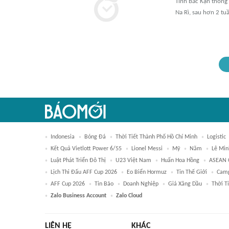
Tỉnh Bắc Kạn thống 
Na Rì, sau hơn 2 tu
Indonesia
Bóng Đá
Thời Tiết Thành Phố Hồ Chí Minh
Logistic
Kết Quả Vietlott Power 6/55
Lionel Messi
Mỹ
Năm
Lê Min
Luật Phát Triển Đô Thị
U23 Việt Nam
Huấn Hoa Hồng
ASEAN 
Lịch Thi Đấu AFF Cup 2026
Eo Biển Hormuz
Tin Thế Giới
Camp
AFF Cup 2026
Tin Bão
Doanh Nghiệp
Giá Xăng Dầu
Thời T
Zalo Business Account
Zalo Cloud
LIÊN HỆ
KHÁC