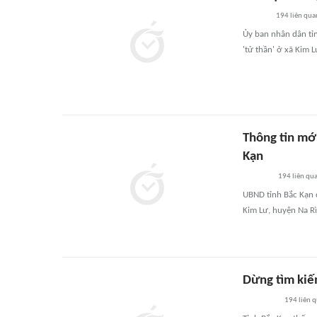
194
liên qua
Ủy ban nhân dân tỉ
'tử thần' ở xã Kim L
Thông tin mới
Kạn
194
liên qu
UBND tỉnh Bắc Kạn đ
Kim Lư, huyện Na Rì
Dừng tìm kiế
194
liên 