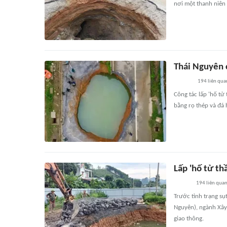
nơi một thanh niên 
Thái Nguyên c
194
liên qua
Công tác lấp 'hố tử
bằng rọ thép và đá 
Lấp 'hố tử th
194
liên qua
Trước tình trạng sụ
Nguyên), ngành Xây 
giao thông.