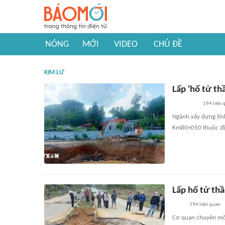
NÓNG
MỚI
VIDEO
CHỦ ĐỀ
KIM LƯ
Lấp 'hố tử th
194
liên 
Ngành xây dựng tỉnh 
Km80+050 thuộc địa
Lấp hố tử thầ
194
liên quan
Cơ quan chuyên môn 