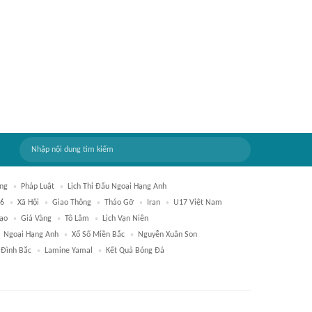
ung
Pháp Luật
Lịch Thi Đấu Ngoại Hạng Anh
26
Xã Hội
Giao Thông
Tháo Gỡ
Iran
U17 Việt Nam
Tạo
Giá Vàng
Tô Lâm
Lịch Vạn Niên
Ngoại Hạng Anh
Xổ Số Miền Bắc
Nguyễn Xuân Son
 Đình Bắc
Lamine Yamal
Kết Quả Bóng Đá