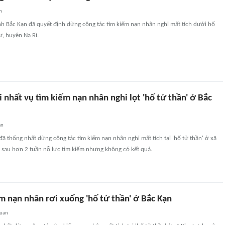
n
nh Bắc Kạn đã quyết định dừng công tác tìm kiếm nạn nhân nghi mất tích dưới hố
ư, huyện Na Rì.
 nhất vụ tìm kiếm nạn nhân nghi lọt 'hố tử thần' ở Bắc
an
ã thống nhất dừng công tác tìm kiếm nạn nhân nghi mất tích tại 'hố tử thần' ở xã
 sau hơn 2 tuần nỗ lực tìm kiếm nhưng không có kết quả.
m nạn nhân rơi xuống 'hố tử thần' ở Bắc Kạn
quan