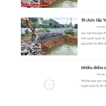
Tổ chức lấp '
194
liên
Sau một thời gian th
trên tuyến Quốc lộ 
góp phần ổn định đ
Nhiều điểm s
194
liên
Những ngày qua, mưa
tuyến Quốc lộ 3B, đ