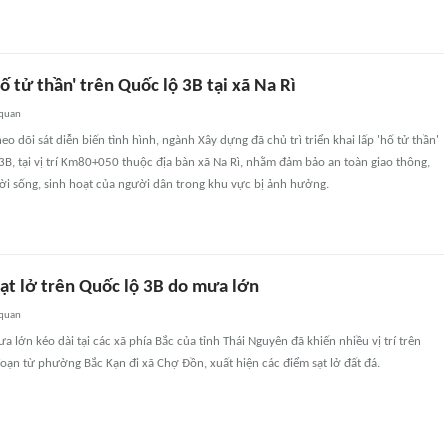
hố tử thần' trên Quốc lộ 3B tại xã Na Rì
 quan
eo dõi sát diễn biến tình hình, ngành Xây dựng đã chủ trì triển khai lấp 'hố tử thần'
3B, tại vị trí Km80+050 thuộc địa bàn xã Na Rì, nhằm đảm bảo an toàn giao thông,
ời sống, sinh hoạt của người dân trong khu vực bị ảnh hưởng.
ạt lở trên Quốc lộ 3B do mưa lớn
 quan
 lớn kéo dài tại các xã phía Bắc của tỉnh Thái Nguyên đã khiến nhiều vị trí trên
oạn từ phường Bắc Kạn đi xã Chợ Đồn, xuất hiện các điểm sạt lở đất đá.