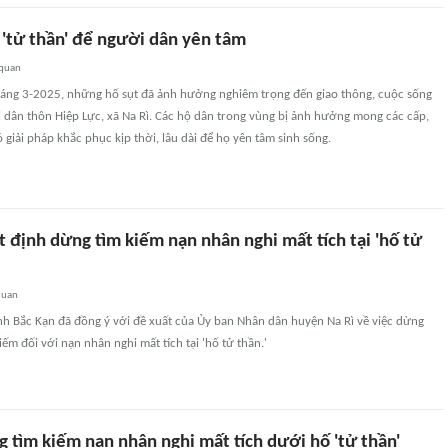
 'tử thần' để người dân yên tâm
 quan
tháng 3-2025, những hố sụt đã ảnh hưởng nghiêm trọng đến giao thông, cuộc sống
 dân thôn Hiệp Lực, xã Na Rì. Các hộ dân trong vùng bị ảnh hưởng mong các cấp,
giải pháp khắc phục kịp thời, lâu dài để họ yên tâm sinh sống.
 định dừng tìm kiếm nạn nhân nghi mất tích tại 'hố tử
quan
nh Bắc Kạn đã đồng ý với đề xuất của Ủy ban Nhân dân huyện Na Rì về việc dừng
ếm đối với nạn nhân nghi mất tích tại 'hố tử thần.'
 tìm kiếm nạn nhân nghi mất tích dưới hố 'tử thần'