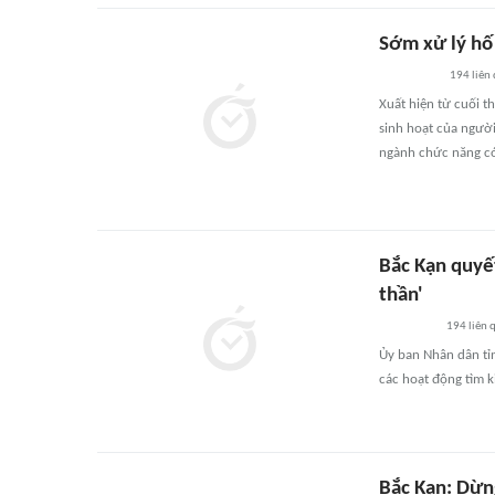
Sớm xử lý hố
194
liên
Xuất hiện từ cuối 
sinh hoạt của người
ngành chức năng có 
Bắc Kạn quyết
thần'
194
liên 
Ủy ban Nhân dân tỉ
các hoạt động tìm ki
Bắc Kạn: Dừng