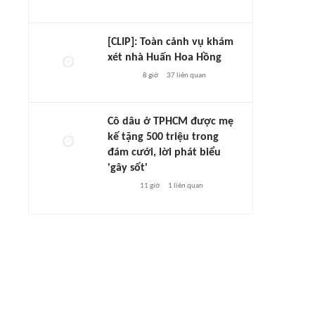
[CLIP]: Toàn cảnh vụ khám
xét nhà Huấn Hoa Hồng
8 giờ
37
liên quan
Cô dâu ở TPHCM được mẹ
kế tặng 500 triệu trong
đám cưới, lời phát biểu
'gây sốt'
11 giờ
1
liên quan