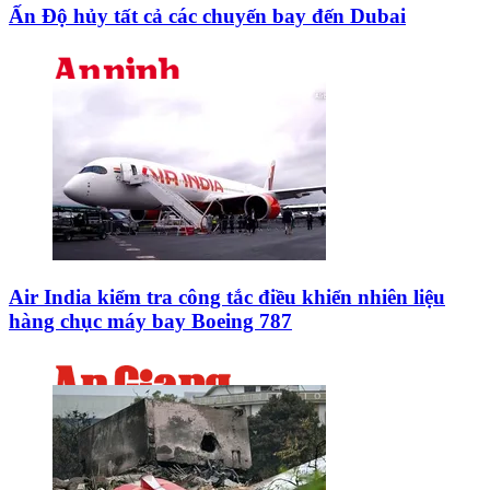
Ấn Độ hủy tất cả các chuyến bay đến Dubai
Air India kiểm tra công tắc điều khiển nhiên liệu
hàng chục máy bay Boeing 787