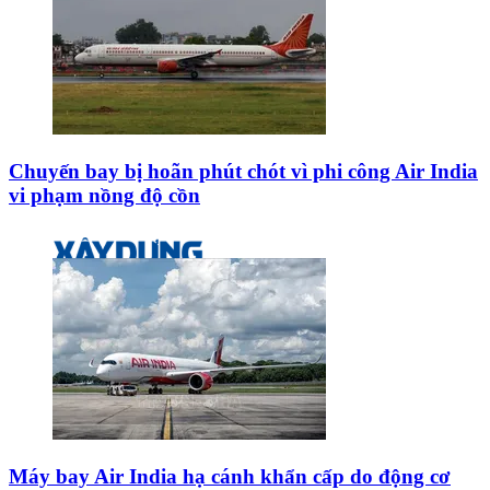
Chuyến bay bị hoãn phút chót vì phi công Air India
vi phạm nồng độ cồn
Máy bay Air India hạ cánh khẩn cấp do động cơ