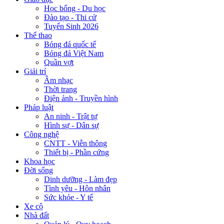
Học bổng - Du học
Đào tạo - Thi cử
Tuyển Sinh 2026
Thể thao
Bóng đá quốc tế
Bóng đá Việt Nam
Quần vợt
Giải trí
Âm nhạc
Thời trang
Điện ảnh - Truyền hình
Pháp luật
An ninh - Trật tự
Hình sự - Dân sự
Công nghệ
CNTT - Viễn thông
Thiết bị - Phần cứng
Khoa học
Đời sống
Dinh dưỡng - Làm đẹp
Tình yêu - Hôn nhân
Sức khỏe - Y tế
Xe cộ
Nhà đất