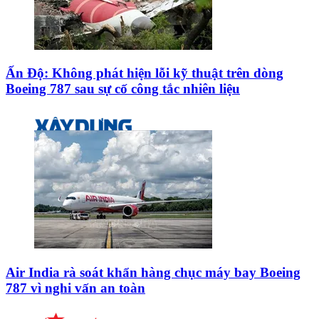
Ấn Độ: Không phát hiện lỗi kỹ thuật trên dòng
Boeing 787 sau sự cố công tắc nhiên liệu
Air India rà soát khẩn hàng chục máy bay Boeing
787 vì nghi vấn an toàn