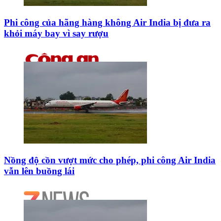
Phi công của hãng hàng không Air India bị đưa ra
khỏi máy bay vì say rượu
Nồng độ cồn vượt mức cho phép, phi công Air India
vẫn lên buồng lái