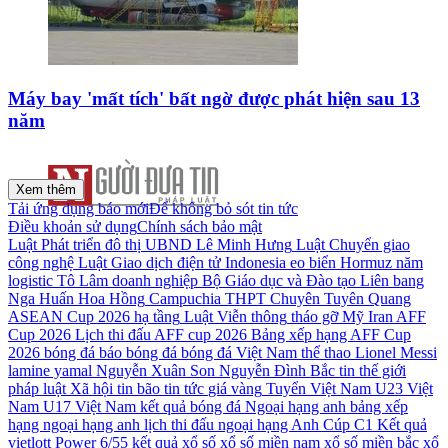
Máy bay 'mất tích' bất ngờ được phát hiện sau 13
năm
Xem thêm
Tải ứng dụng báo mới
Để không bỏ sót tin tức
Điều khoản sử dụng
Chính sách bảo mật
Luật Phát triển đô thị
UBND
Lê Minh Hưng
Luật Chuyển giao
công nghệ
Luật Giao dịch điện tử
Indonesia
eo biển Hormuz
năm
logistic
Tô Lâm
doanh nghiệp
Bộ Giáo dục và Đào tạo
Liên bang
Nga
Huấn Hoa Hồng
Campuchia
THPT Chuyên Tuyên Quang
ASEAN Cup 2026
hạ tầng
Luật Viễn thông
tháo gỡ
Mỹ
Iran
AFF
Cup 2026
Lịch thi đấu AFF cup 2026
Bảng xếp hạng AFF Cup
2026
bóng đá
báo bóng đá
bóng đá Việt Nam
thể thao
Lionel Messi
lamine yamal
Nguyễn Xuân Son
Nguyễn Đình Bắc
tin thế giới
pháp luật
Xã hội
tin bão
tin tức
giá vàng
Tuyển Việt Nam
U23 Việt
Nam
U17 Việt Nam
kết quả bóng đá
Ngoại hạng anh
bảng xếp
hạng ngoại hạng anh
lịch thi đấu ngoại hạng Anh
Cúp C1
Kết quả
vietlott Power 6/55
kết quả xổ số
xổ số miền nam
xổ số miền bắc
xổ