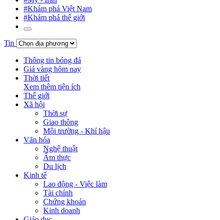
#Khám phá Việt Nam
#Khám phá thế giới
Tin
Thông tin bóng đá
Giá vàng hôm nay
Thời tiết
Xem thêm tiện ích
Thế giới
Xã hội
Thời sự
Giao thông
Môi trường - Khí hậu
Văn hóa
Nghệ thuật
Ẩm thực
Du lịch
Kinh tế
Lao động - Việc làm
Tài chính
Chứng khoán
Kinh doanh
Giáo dục