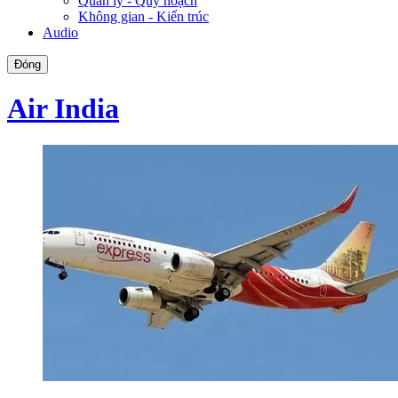
Quản lý - Quy hoạch
Không gian - Kiến trúc
Audio
Đóng
Air India