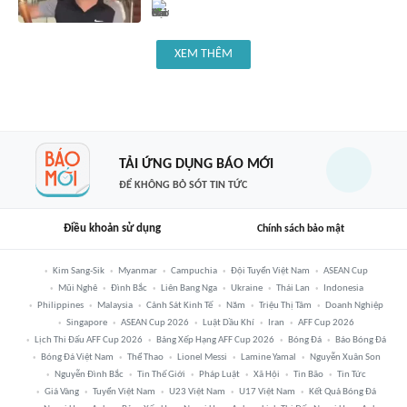
XEM THÊM
TẢI ỨNG DỤNG BÁO MỚI
ĐỂ KHÔNG BỎ SÓT TIN TỨC
Điều khoản sử dụng
Chính sách bảo mật
Kim Sang-Sik
Myanmar
Campuchia
Đội Tuyển Việt Nam
ASEAN Cup
Mũi Nghê
Đình Bắc
Liên Bang Nga
Ukraine
Thái Lan
Indonesia
Philippines
Malaysia
Cảnh Sát Kinh Tế
Năm
Triệu Thị Tâm
Doanh Nghiệp
Singapore
ASEAN Cup 2026
Luật Dầu Khí
Iran
AFF Cup 2026
Lịch Thi Đấu AFF Cup 2026
Bảng Xếp Hạng AFF Cup 2026
Bóng Đá
Báo Bóng Đá
Bóng Đá Việt Nam
Thể Thao
Lionel Messi
Lamine Yamal
Nguyễn Xuân Son
Nguyễn Đình Bắc
Tin Thế Giới
Pháp Luật
Xã Hội
Tin Bão
Tin Tức
Giá Vàng
Tuyển Việt Nam
U23 Việt Nam
U17 Việt Nam
Kết Quả Bóng Đá