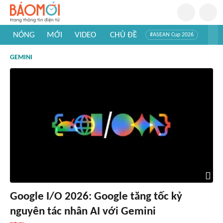
NÓNG
MỚI
VIDEO
CHỦ ĐỀ
#ASEAN Cup 2026
#Trí tuệ nhân tạo
#Mỹ - Iran
#Khám phá Việt Nam
GEMINI
#Khám phá thế giới
Google I/O 2026: Google tăng tốc kỷ
nguyên tác nhân AI với Gemini