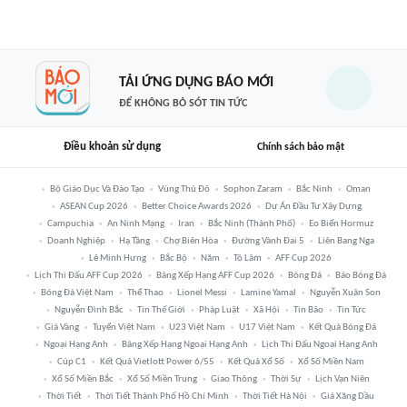
TẢI ỨNG DỤNG BÁO MỚI
ĐỂ KHÔNG BỎ SÓT TIN TỨC
Điều khoản sử dụng
Chính sách bảo mật
Bộ Giáo Dục Và Đào Tạo
Vùng Thủ Đô
Sophon Zaram
Bắc Ninh
Oman
ASEAN Cup 2026
Better Choice Awards 2026
Dự Án Đầu Tư Xây Dựng
Campuchia
An Ninh Mạng
Iran
Bắc Ninh (thành Phố)
Eo Biển Hormuz
Doanh Nghiệp
Hạ Tầng
Chợ Biên Hòa
Đường Vành Đai 5
Liên Bang Nga
Lê Minh Hưng
Bắc Bộ
Năm
Tô Lâm
AFF Cup 2026
Lịch Thi Đấu AFF Cup 2026
Bảng Xếp Hạng AFF Cup 2026
Bóng Đá
Báo Bóng Đá
Bóng Đá Việt Nam
Thể Thao
Lionel Messi
Lamine Yamal
Nguyễn Xuân Son
Nguyễn Đình Bắc
Tin Thế Giới
Pháp Luật
Xã Hội
Tin Bão
Tin Tức
Giá Vàng
Tuyển Việt Nam
U23 Việt Nam
U17 Việt Nam
Kết Quả Bóng Đá
Ngoại Hạng Anh
Bảng Xếp Hạng Ngoại Hạng Anh
Lịch Thi Đấu Ngoại Hạng Anh
Cúp C1
Kết Quả Vietlott Power 6/55
Kết Quả Xổ Số
Xổ Số Miền Nam
Xổ Số Miền Bắc
Xổ Số Miền Trung
Giao Thông
Thời Sự
Lịch Vạn Niên
Thời Tiết
Thời Tiết Thành Phố Hồ Chí Minh
Thời Tiết Hà Nội
Giá Xăng Dầu