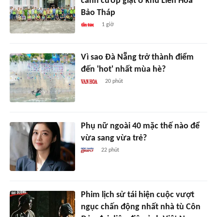
cảnh cướp giật ở khu Liên Hoa
Bảo Tháp
1 giờ
Vì sao Đà Nẵng trở thành điểm
đến 'hot' nhất mùa hè?
20 phút
Phụ nữ ngoài 40 mặc thế nào để
vừa sang vừa trẻ?
22 phút
Phim lịch sử tái hiện cuộc vượt
ngục chấn động nhất nhà tù Côn