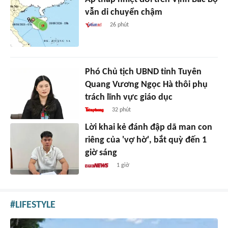
vẫn di chuyển chậm
26 phút
Phó Chủ tịch UBND tỉnh Tuyên
Quang Vương Ngọc Hà thôi phụ
trách lĩnh vực giáo dục
32 phút
Lời khai kẻ đánh đập dã man con
riêng của 'vợ hờ', bắt quỳ đến 1
giờ sáng
1 giờ
LIFESTYLE