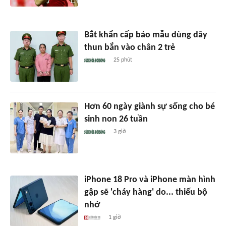
Bắt khẩn cấp bảo mẫu dùng dây
thun bắn vào chân 2 trẻ
25 phút
Hơn 60 ngày giành sự sống cho bé
sinh non 26 tuần
3 giờ
iPhone 18 Pro và iPhone màn hình
gập sẽ 'cháy hàng' do... thiếu bộ
nhớ
1 giờ