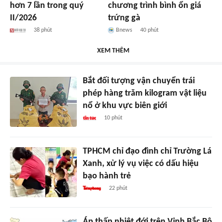
hơn 7 lần trong quý
chương trình bình ổn giá
II/2026
trứng gà
38 phút
Bnews
40 phút
XEM THÊM
Bắt đối tượng vận chuyển trái
phép hàng trăm kilogram vật liệu
nổ ở khu vực biên giới
10 phút
TPHCM chỉ đạo đình chỉ Trường Lá
Xanh, xử lý vụ việc có dấu hiệu
bạo hành trẻ
22 phút
Áp thấp nhiệt đới trên Vịnh Bắc Bộ