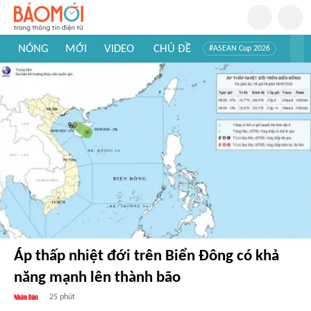
NÓNG
MỚI
VIDEO
CHỦ ĐỀ
#ASEAN Cup 2026
#Trí tuệ nhân tạo
#Mỹ - Iran
#Khám phá Việt Nam
#Khám phá thế giới
Áp thấp nhiệt đới trên Biển Đông có khả
năng mạnh lên thành bão
25 phút