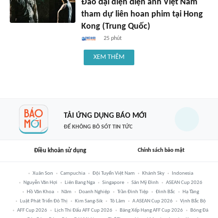
Đảo đại diện điện ảnh Việt Nam
tham dự liên hoan phim tại Hong
Kong (Trung Quốc)
25 phút
XEM THÊM
TẢI ỨNG DỤNG BÁO MỚI
ĐỂ KHÔNG BỎ SÓT TIN TỨC
Điều khoản sử dụng
Chính sách bảo mật
Xuân Son
Campuchia
Đội Tuyển Việt Nam
Khánh Sky
Indonesia
Nguyễn Văn Hợi
Liên Bang Nga
Singapore
Sân Mỹ Đình
ASEAN Cup 2026
Hồ Văn Khoa
Năm
Doanh Nghiệp
Trần Đình Tiệp
Đình Bắc
Hạ Tầng
Luật Phát Triển Đô Thị
Kim Sang-Sik
Tô Lâm
A ASEAN Cup 2026
Vịnh Bắc Bộ
AFF Cup 2026
Lịch Thi Đấu AFF Cup 2026
Bảng Xếp Hạng AFF Cup 2026
Bóng Đá