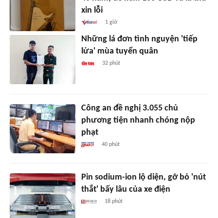
xin lỗi
1 giờ
Những lá đơn tình nguyện 'tiếp
lửa' mùa tuyển quân
32 phút
Công an đề nghị 3.055 chủ
phương tiện nhanh chóng nộp
phạt
40 phút
Pin sodium-ion lộ diện, gỡ bỏ 'nút
thắt' bấy lâu của xe điện
18 phút