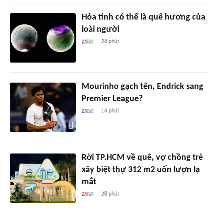
Hỏa tinh có thể là quê hương của
loài người
28 phút
Mourinho gạch tên, Endrick sang
Premier League?
14 phút
Rời TP.HCM về quê, vợ chồng trẻ
xây biệt thự 312 m2 uốn lượn lạ
mắt
28 phút