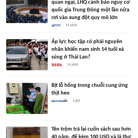
quan ngại, LHQ cảnh báo nguy cơ
quốc gia Trung Đông một lần nữa
rơi vào xung đột quy mô lớn
14 phút
Áp lực học tập có phải nguyên
nhân khiến nam sinh 14 tuổi xả
súng ở Thái Lan?
14 phút
Bịt lỗ hổng trong chuỗi cung ứng
thịt heo
1 giờ
Tên trộm trả lại cuốn sách sau hơn
40 năm, để kèm 100 USD và lá thư