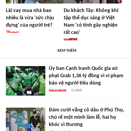
Lãi vay mua nhà bao
Du khách Tây: Không khí
nhiêu là vừa 'sức chịu
tập thể dục sáng ở Việt
đựng' của người trẻ?
Nam 'có tính gây nghiện
rất cao'
XEM THÊM
Ủy ban Cạnh tranh Quốc gia xử
phạt Grab 1,36 tỷ đồng vì vi phạm
bảo vệ người tiêu dùng
15 phút
Đám cưới vắng cô dâu ở Phú Thọ,
chú rể một mình làm lễ, hai họ
khóc vì thương