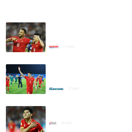
ASEAN CUP 2026
Nguyễn Xuân Son: Được đeo
băng thủ quân tuyển Việt Nam là
điều đặc biệt với tôi và gia đình
5 phút
HLV Kim Sang Sik nói gì sau khi
Đình Bắc ghi cú đúp bàn thắng
vào lưới Campuchia?
27 phút
Thông số giúp tuyển Việt Nam
đứng đầu ASEAN Cup 2026
30 phút