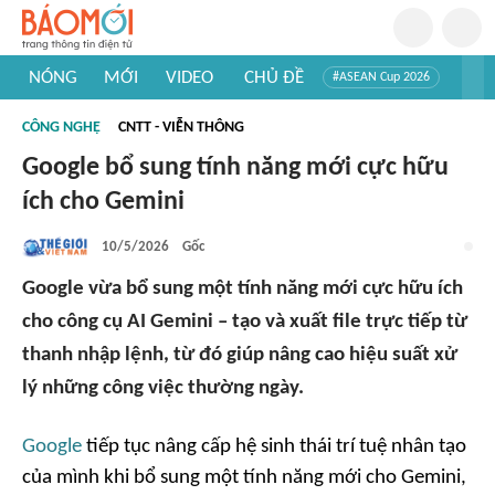
NÓNG
MỚI
VIDEO
CHỦ ĐỀ
#ASEAN Cup 2026
#Trí tuệ nhân tạo
#Mỹ - Iran
#Khám phá Việt Nam
CÔNG NGHỆ
CNTT - VIỄN THÔNG
#Khám phá thế giới
Google bổ sung tính năng mới cực hữu
ích cho Gemini
10/5/2026
Gốc
Google vừa bổ sung một tính năng mới cực hữu ích
cho công cụ AI Gemini – tạo và xuất file trực tiếp từ
thanh nhập lệnh, từ đó giúp nâng cao hiệu suất xử
lý những công việc thường ngày.
Google
tiếp tục nâng cấp hệ sinh thái trí tuệ nhân tạo
của mình khi bổ sung một tính năng mới cho Gemini,