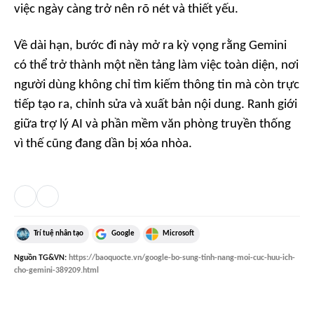
việc ngày càng trở nên rõ nét và thiết yếu.
Về dài hạn, bước đi này mở ra kỳ vọng rằng Gemini
có thể trở thành một nền tảng làm việc toàn diện, nơi
người dùng không chỉ tìm kiếm thông tin mà còn trực
tiếp tạo ra, chỉnh sửa và xuất bản nội dung. Ranh giới
giữa trợ lý AI và phần mềm văn phòng truyền thống
vì thế cũng đang dần bị xóa nhòa.
Trí tuệ nhân tạo
Google
Microsoft
Nguồn
TG&VN
:
https://baoquocte.vn/google-bo-sung-tinh-nang-moi-cuc-huu-ich-
cho-gemini-389209.html