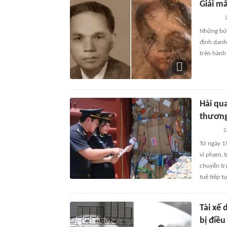
Giải m
2
Những bức
định danh 
trên hành 
Hải qua
thương
2
Từ ngày 1
vi phạm, t
chuyển tr
tuệ tiếp t
Tài xế 
bị điề