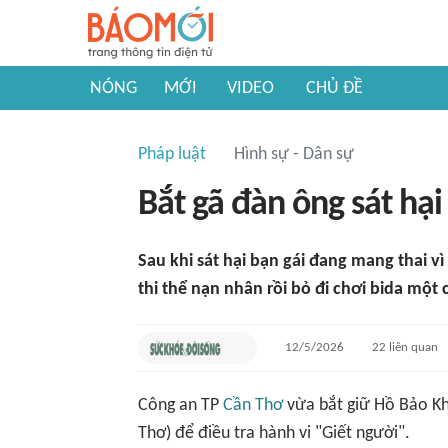
NÓNG
MỚI
VIDEO
CHỦ ĐỀ
Pháp luật
Hình sự - Dân sự
Bắt gã đàn ông sát hạ
Sau khi sát hại bạn gái đang mang thai v
thi thể nạn nhân rồi bỏ đi chơi bida một 
12/5/2026
22
liên quan
Công an TP
Cần Thơ
vừa bắt giữ Hồ Bảo Kh
Thơ) để điều tra hành vi "Giết người".