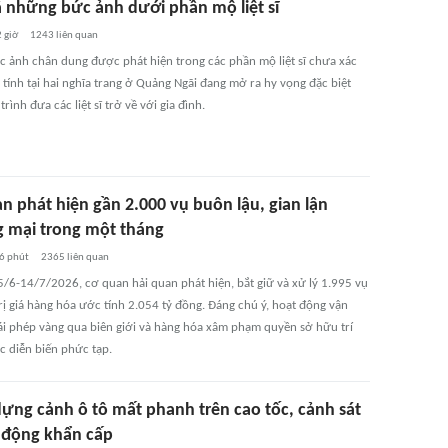
ã những bức ảnh dưới phần mộ liệt sĩ
 giờ
1243
liên quan
 ảnh chân dung được phát hiện trong các phần mộ liệt sĩ chưa xác
tính tại hai nghĩa trang ở Quảng Ngãi đang mở ra hy vọng đặc biệt
trình đưa các liệt sĩ trở về với gia đình.
n phát hiện gần 2.000 vụ buôn lậu, gian lận
 mại trong một tháng
6 phút
2365
liên quan
5/6-14/7/2026, cơ quan hải quan phát hiện, bắt giữ và xử lý 1.995 vụ
rị giá hàng hóa ước tính 2.054 tỷ đồng. Đáng chú ý, hoạt động vận
ái phép vàng qua biên giới và hàng hóa xâm phạm quyền sở hữu trí
ục diễn biến phức tạp.
dựng cảnh ô tô mất phanh trên cao tốc, cảnh sát
u động khẩn cấp