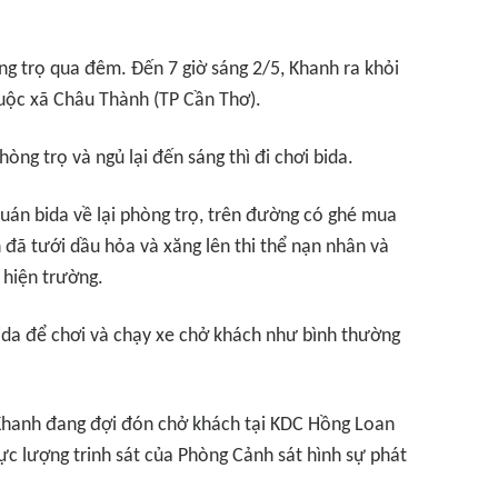
òng trọ qua đêm. Đến 7 giờ sáng 2/5, Khanh ra khỏi
huộc xã Châu Thành (TP Cần Thơ).
òng trọ và ngủ lại đến sáng thì đi chơi bida.
uán bida về lại phòng trọ, trên đường có ghé mua
 đã tưới dầu hỏa và xăng lên thi thể nạn nhân và
 hiện trường.
bida để chơi và chạy xe chở khách như bình thường
 Khanh đang đợi đón chở khách tại KDC Hồng Loan
ực lượng trinh sát của Phòng Cảnh sát hình sự phát