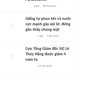
6 giờ
18
liên quan
Giếng tự phun khí và nước
cực mạnh gây xói lở, đứng
gần thấy chóng mặt
5 giờ
1
liên quan
Cựu Tổng Giám đốc SJC Lê
Thúy Hằng được giảm 4
năm tù
14
liên quan