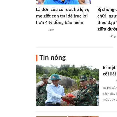
Lá đơn của cô ruột hé lộ vụ
Bị chồng 
mẹ giết con trai để trục lợi
chửi, ngư
hơn 4 tỷ đồng bảo hiểm
theo đạp '
giữa đườ
1 giờ
41 p
Tin nóng
Bí mật 
cốt liệt 
Từ lời kể
cách đây 
mối, quy t