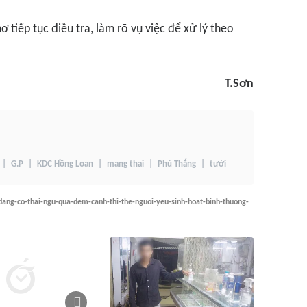
 tiếp tục điều tra, làm rõ vụ việc để xử lý theo
T.Sơn
G.P
KDC Hồng Loan
mang thai
Phú Thắng
tưới
dang-co-thai-ngu-qua-dem-canh-thi-the-nguoi-yeu-sinh-hoat-binh-thuong-