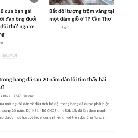
cũ của bạn gái
Bắt đối tượng trộm vàng tại
ời đàn ông đuổi
một đám giỗ ở TP Cần Thơ
đối thủ' ngã xe
4 giờ
ng
hút
trong hang đá sau 20 năm dẫn lối tìm thấy hài
sĩ
11 phút
5927
liên quan
 của một người dân về dấu tích bộ đội trong hang đá được phát hiện
khoảng 20 năm, Đội K51 - Bộ CHQS tỉnh Đắk Lắk đã lần theo manh
ập được một hài cốt liệt sĩ cùng nhiều di vật trên dãy Chư Yang Sin.