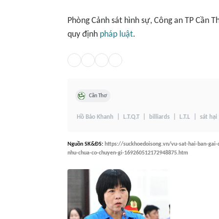
Phòng Cảnh sát hình sự, Công an TP Cần Thơ
quy định
pháp luật
.
Cần Thơ
Hồ Bảo Khanh
L.T.Q.T
billiards
L.T.L
sát hại
Nguồn
SK&ĐS
:
https://suckhoedoisong.vn/vu-sat-hai-ban-gai-
nhu-chua-co-chuyen-gi-169260512172948875.htm