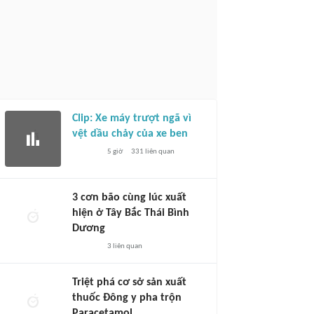
Clip: Xe máy trượt ngã vì
vệt dầu chảy của xe ben
5 giờ
331
liên quan
3 cơn bão cùng lúc xuất
hiện ở Tây Bắc Thái Bình
Dương
3
liên quan
Triệt phá cơ sở sản xuất
thuốc Đông y pha trộn
Paracetamol