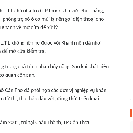
h L.T.L chủ nhà trọ G.P thuộc khu vực Phú Thắng,
 phòng trọ số 6 có mùi lạ nên gọi điện thoại cho
 Khanh về mở cửa để xử lý.
 L.T.L không liên hệ được với Khanh nên đã nhờ
 để mở cửa kiểm tra.
ng trong quá trình phân hủy nặng. Sau khi phát hiện
 cơ quan công an.
phố Cần Thơ đã phối hợp các đơn vị nghiệp vụ khẩn
tử thi, thu thập dấu vết, đồng thời triển khai
năm 2005, trú tại Châu Thành, TP Cần Thơ).