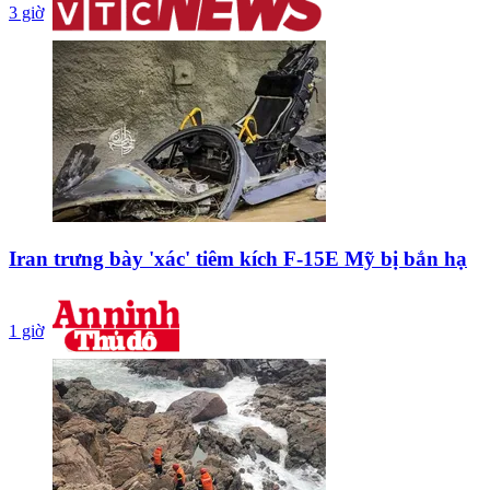
3 giờ
Iran trưng bày 'xác' tiêm kích F-15E Mỹ bị bắn hạ
1 giờ