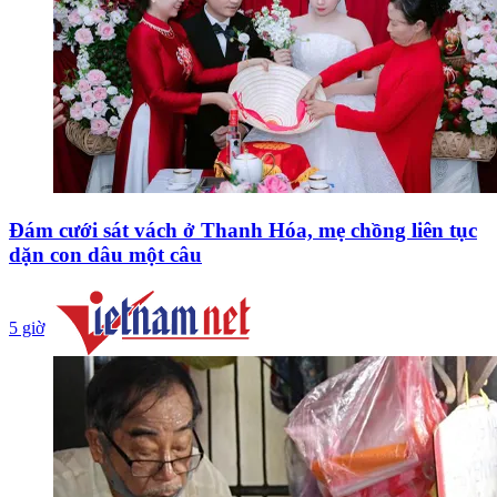
Đám cưới sát vách ở Thanh Hóa, mẹ chồng liên tục
dặn con dâu một câu
5 giờ