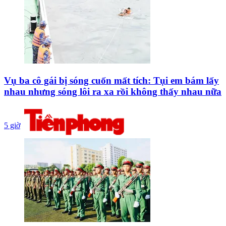
Vụ ba cô gái bị sóng cuốn mất tích: Tụi em bám lấy
nhau nhưng sóng lôi ra xa rồi không thấy nhau nữa
5 giờ