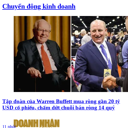
Chuyển động kinh doanh
Tập đoàn của Warren Buffett mua ròng gần 20 tỷ
USD cổ phiếu, chấm dứt chuỗi bán ròng 14 quý
11 phút