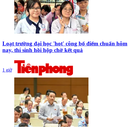
Loạt trường đại học 'hot' công bố điểm chuẩn hôm
nay, thí sinh hồi hộp chờ kết quả
1 giờ