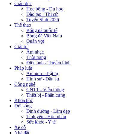
Giáo dục
Học bổng - Du học
Đào tạo - Thi cử
Tuyển Sinh 2026
Thể thao
Bóng đá quốc tế
Bóng đá Việt Nam
Quần vợt
Giải trí
Âm nhạc
Thời trang
Điện ảnh - Truyền hình
Pháp luật
An ninh - Trật tự
Hình sự - Dân sự
Công nghệ
CNTT - Viễn thông
Thiết bị - Phần cứng
Khoa học
Đời sống
Dinh dưỡng - Làm đẹp
Tình yêu - Hôn nhân
Sức khỏe - Y tế
Xe cộ
Nhà đất