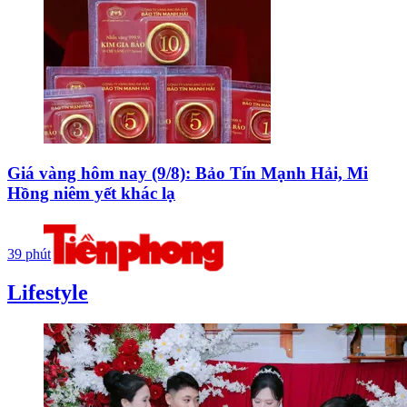
Giá vàng hôm nay (9/8): Bảo Tín Mạnh Hải, Mi
Hồng niêm yết khác lạ
39 phút
Lifestyle