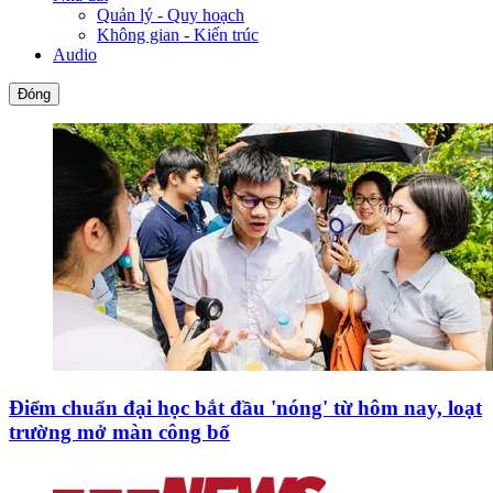
Quản lý - Quy hoạch
Không gian - Kiến trúc
Audio
Đóng
Điểm chuẩn đại học bắt đầu 'nóng' từ hôm nay, loạt
trường mở màn công bố