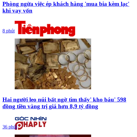
Phòng ngừa việc ép khách hàng 'mua bia kèm lạc'
khi vay vốn
8 phút
Hai người leo núi bất ngờ tìm thấy' kho báu' 598
đồng tiền vàng trị giá hơn 8,9 tỷ đồng
36 phút