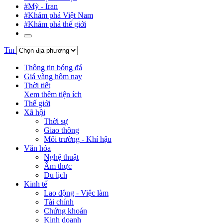
#Mỹ - Iran
#Khám phá Việt Nam
#Khám phá thế giới
Tin
Thông tin bóng đá
Giá vàng hôm nay
Thời tiết
Xem thêm tiện ích
Thế giới
Xã hội
Thời sự
Giao thông
Môi trường - Khí hậu
Văn hóa
Nghệ thuật
Ẩm thực
Du lịch
Kinh tế
Lao động - Việc làm
Tài chính
Chứng khoán
Kinh doanh