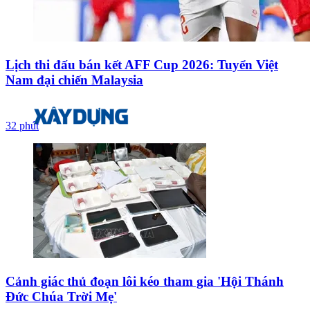
Lịch thi đấu bán kết AFF Cup 2026: Tuyển Việt
Nam đại chiến Malaysia
32 phút
Cảnh giác thủ đoạn lôi kéo tham gia 'Hội Thánh
Đức Chúa Trời Mẹ'