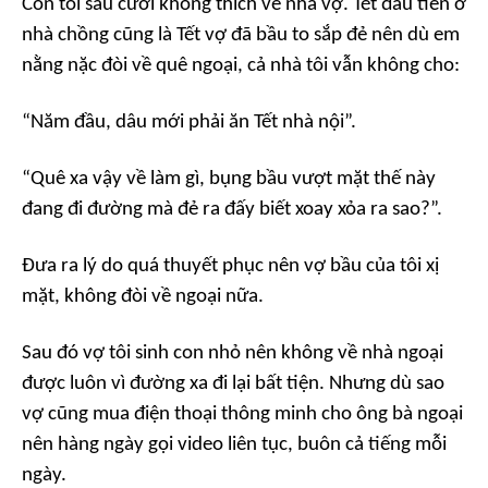
Còn tôi sau cưới không thích về nhà vợ. Tết đầu tiên ở
nhà chồng cũng là Tết vợ đã bầu to sắp đẻ nên dù em
nằng nặc đòi về quê ngoại, cả nhà tôi vẫn không cho:
“Năm đầu, dâu mới phải ăn Tết nhà nội”.
“Quê xa vậy về làm gì, bụng bầu vượt mặt thế này
đang đi đường mà đẻ ra đấy biết xoay xỏa ra sao?”.
Đưa ra lý do quá thuyết phục nên vợ bầu của tôi xị
mặt, không đòi về ngoại nữa.
Sau đó vợ tôi sinh con nhỏ nên không về nhà ngoại
được luôn vì đường xa đi lại bất tiện. Nhưng dù sao
vợ cũng mua điện thoại thông minh cho ông bà ngoại
nên hàng ngày gọi video liên tục, buôn cả tiếng mỗi
ngày.