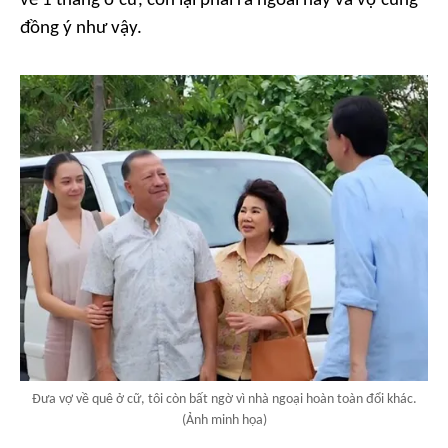
về 1 tháng ở cữ, còn lại phải ra ngoài này và vợ cũng
đồng ý như vậy.
Đưa vợ về quê ở cữ, tôi còn bất ngờ vì nhà ngoại hoàn toàn đổi khác.
(Ảnh minh họa)