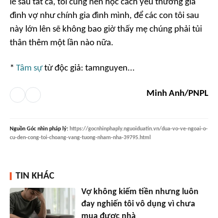
lẽ sau tất cả, tôi cũng nên học cách yêu thương gia
đình vợ như chính gia đình mình, để các con tôi sau
này lớn lên sẽ không bao giờ thấy mẹ chúng phải tủi
thân thêm một lần nào nữa.
*
Tâm sự
từ độc giả: tamnguyen...
Minh Anh/PNPL
Nguồn
Góc nhìn pháp lý
:
https://gocnhinphaply.nguoiduatin.vn/dua-vo-ve-ngoai-o-
cu-den-cong-toi-choang-vang-tuong-nham-nha-39795.html
TIN KHÁC
Vợ không kiếm tiền nhưng luôn
đay nghiến tôi vô dụng vì chưa
mua được nhà