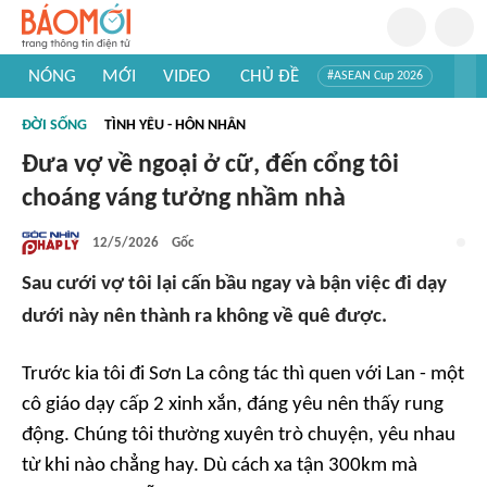
NÓNG
MỚI
VIDEO
CHỦ ĐỀ
#ASEAN Cup 2026
#Tuyển sinh đại học 2026
#Trí tuệ nhân tạo
#Mỹ - Iran
ĐỜI SỐNG
TÌNH YÊU - HÔN NHÂN
#Khám phá Việt Nam
#Khám phá thế giới
Đưa vợ về ngoại ở cữ, đến cổng tôi
choáng váng tưởng nhầm nhà
12/5/2026
Gốc
Sau cưới vợ tôi lại cấn bầu ngay và bận việc đi dạy
dưới này nên thành ra không về quê được.
Trước kia tôi đi Sơn La công tác thì quen với Lan - một
cô giáo dạy cấp 2 xinh xắn, đáng yêu nên thấy rung
động. Chúng tôi thường xuyên trò chuyện, yêu nhau
từ khi nào chẳng hay. Dù cách xa tận 300km mà