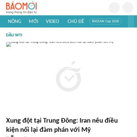
NÓNG
MỚI
VIDEO
CHỦ ĐỀ
#ASEAN Cup 2026
#Trí tuệ nhân tạo
#Mỹ - Iran
#Khám phá Việt Nam
DẦU WTI
#Khám phá thế giới
Xung đột tại Trung Đông: Iran nêu điều
kiện nối lại đàm phán với Mỹ