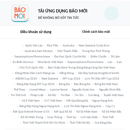
TẢI ỨNG DỤNG BÁO MỚI
ĐỂ KHÔNG BỎ SÓT TIN TỨC
Điều khoản sử dụng
Chính sách bảo mật
Quốc Hội Lào
Rửa Tiền
Australia
New Zealand Cindy Kiro
Australia Sam Mostyn
Trần Thanh Mẫn
Trung Học Phổ Thông
Saysomphone Phomvihane
Đại Học Quốc Gia Hà Nội
Điểm Chuẩn
Tô Lâm
Eo Biển Hormuz
Nhà Nước Việt Nam
Xaysomphone Phomvihane
Lào
Iran
Chủ Tịch Quốc Hội
Ban Chấp Hành Trung Ương Đảng Cộng Sản Việt Nam
Đảng Nhân Dân Cách Mạng Lào
Nắng Nóng
Sân Bay Sydney Kingsford Smith
ASEAN Cup 2026
New Zealand
AFF Cup 2026
Lịch Thi Đấu AFF Cup 2026
Bảng Xếp Hạng AFF Cup 2026
Bóng Đá
Báo Bóng Đá
Bóng Đá Việt Nam
Thể Thao
Lionel Messi
Lamine Yamal
Nguyễn Xuân Son
Nguyễn Đình Bắc
Tin Thế Giới
Pháp Luật
Xã Hội
Tin Bão
Tin Tức
Giá Vàng
Tuyển Việt Nam
U23 Việt Nam
U17 Việt Nam
Kết Quả Bóng Đá
Ngoại Hạng Anh
Bảng Xếp Hạng Ngoại Hạng Anh
Lịch Thi Đấu Ngoại Hạng Anh
Cúp C1
Kết Quả Vietlott Power 6/55
Kết Quả Xổ Số
Xổ Số Miền Nam
Xổ Số Miền Bắc
Xổ Số Miền Trung
Giao Thông
Thời Sự
Lịch Vạn Niên
Thời Tiết
Thời Tiết Thành Phố Hồ Chí Minh
Thời Tiết Hà Nội
Giá Xăng Dầu