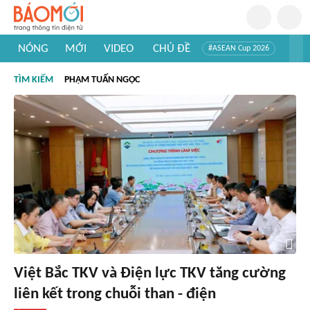
NÓNG
MỚI
VIDEO
CHỦ ĐỀ
#ASEAN Cup 2026
#Trí tuệ nhân tạo
#Mỹ - Iran
#Khám phá Việt Nam
TÌM KIẾM
PHẠM TUẤN NGỌC
#Khám phá thế giới
Việt Bắc TKV và Điện lực TKV tăng cường
liên kết trong chuỗi than - điện