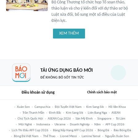
Bộ Công Thương tổ chức họp Tổ soạn thảo,
thảo luận và cho ý kiến đối với dự thảo sơ bộ
Luật sửa đổi, bổ sung một số điều của Luật
Điện lực.
XEM THÊM
TẢI ỨNG DỤNG BÁO MỚI
ĐỂ KHÔNG BỎ SÓT TIN TỨC
Điều khoản sử dụng
Chính sách bảo mật
Xuân Son
Campuchia
Đội Tuyển Việt Nam
Kim Sang-Sik
Hồ Văn Khoa
Trần Thanh Mẫn
Đình Bắc
Kim Sang Sik
Liên Bang Nga
ASEAN
Chủ Tịch Quốc Hội
ASEAN Cup 2026
Sân Mỹ Đình
Singapore
Tô Lâm
Mũi Nghê
Indonesia
Ukraine
Doanh Nghiệp
Năm
AFF Cup 2026
Lịch Thi Đấu AFF Cup 2026
Bảng Xếp Hạng AFF Cup 2026
Bóng Đá
Báo Bóng Đá
Bóng Đá Việt Nam
Thể Thao
Lionel Messi
Lamine Yamal
Nguyễn Xuân Son