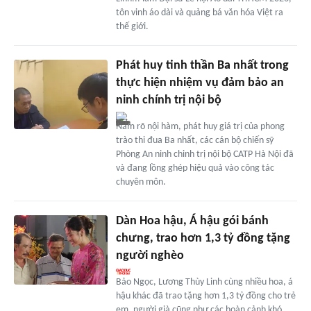
tôn vinh áo dài và quảng bá văn hóa Việt ra
thế giới.
Phát huy tinh thần Ba nhất trong
thực hiện nhiệm vụ đảm bảo an
ninh chính trị nội bộ
Nắm rõ nội hàm, phát huy giá trị của phong
trào thi đua Ba nhất, các cán bộ chiến sỹ
Phòng An ninh chinh trị nội bộ CATP Hà Nội đã
và đang lồng ghép hiệu quả vào công tác
chuyên môn.
Dàn Hoa hậu, Á hậu gói bánh
chưng, trao hơn 1,3 tỷ đồng tặng
người nghèo
Bảo Ngọc, Lương Thùy Linh cùng nhiều hoa, á
hậu khác đã trao tặng hơn 1,3 tỷ đồng cho trẻ
em, người già cũng như các hoàn cảnh khó