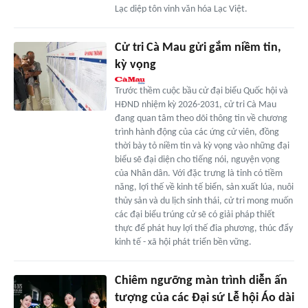
Lạc diệp tôn vinh văn hóa Lạc Việt.
Cử tri Cà Mau gửi gắm niềm tin,
kỳ vọng
Trước thềm cuộc bầu cử đại biểu Quốc hội và
HÐND nhiệm kỳ 2026-2031, cử tri Cà Mau
đang quan tâm theo dõi thông tin về chương
trình hành động của các ứng cử viên, đồng
thời bày tỏ niềm tin và kỳ vọng vào những đại
biểu sẽ đại diện cho tiếng nói, nguyện vọng
của Nhân dân. Với đặc trưng là tỉnh có tiềm
năng, lợi thế về kinh tế biển, sản xuất lúa, nuôi
thủy sản và du lịch sinh thái, cử tri mong muốn
các đại biểu trúng cử sẽ có giải pháp thiết
thực để phát huy lợi thế đia phương, thúc đẩy
kinh tế - xã hội phát triển bền vững.
Chiêm ngưỡng màn trình diễn ấn
tượng của các Đại sứ Lễ hội Áo dài