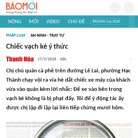
NÓNG
MỚI
VIDEO
CHỦ ĐỀ
#ASEAN Cup 2026
#Trí tuệ nhân tạo
#Mỹ - Iran
#Khám phá Việt Nam
PHÁP LUẬT
AN NINH - TRẬT TỰ
#Khám phá thế giới
Chiếc vạch kẻ ý thức
17/5/2026
Gốc
Chị chủ quán cà phê trên đường Lê Lai, phường Hạc
Thành chạy vội ra vỉa hè dắt chiếc xe máy của khách
vừa vào quán kèm lời nhắc: Để xe vào bên trong
vạch kẻ không là bị phạt đấy. Tôi để ý động tác ấy
được chị lặp đi lặp lại liên tiếp chừng mươi hôm.