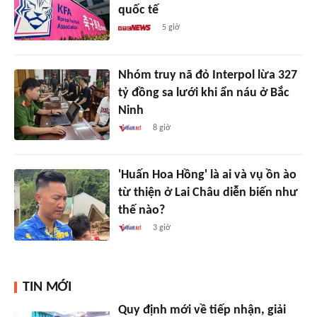
quốc tế
5 giờ
Nhóm truy nã đỏ Interpol lừa 327
tỷ đồng sa lưới khi ẩn náu ở Bắc
Ninh
8 giờ
'Huấn Hoa Hồng' là ai và vụ ồn ào
từ thiện ở Lai Châu diễn biến như
thế nào?
3 giờ
TIN MỚI
Quy định mới về tiếp nhận, giải