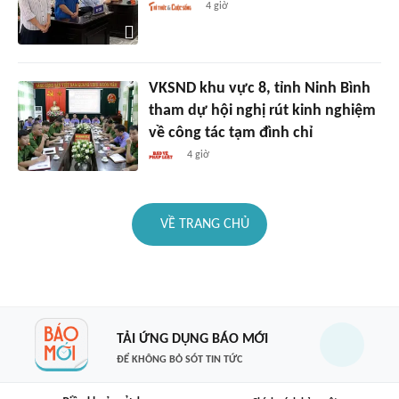
4 giờ
VKSND khu vực 8, tỉnh Ninh Bình
tham dự hội nghị rút kinh nghiệm
về công tác tạm đình chỉ
4 giờ
VỀ TRANG CHỦ
TẢI ỨNG DỤNG BÁO MỚI
ĐỂ KHÔNG BỎ SÓT TIN TỨC