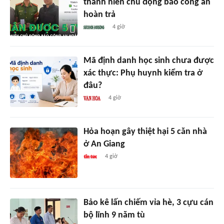
thanh niên chủ động báo công an
hoàn trả
4 giờ
Mã định danh học sinh chưa được
xác thực: Phụ huynh kiểm tra ở
đâu?
4 giờ
Hỏa hoạn gây thiệt hại 5 căn nhà
ở An Giang
4 giờ
Bảo kê lấn chiếm vỉa hè, 3 cựu cán
bộ lĩnh 9 năm tù