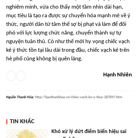
nghiêm minh, vừa cho thấy một tầm nhìn dài hạn,
mục tiêu là tạo ra được sự chuyển hóa mạnh mẽ về ý
thức, người dân từ tâm thế sợ bị phạt và làm để đối
phó với lực lượng chức năng, chuyển thành sự tự
nguyện tuân thủ. Có như thế mới hy vọng chiếc vạch
kẻ ý thức tồn tại lâu dài trong đầu, chiếc vạch kẻ trên
hè phố cũng không bị quên lãng.
Hạnh Nhiên
Nguồn
Thanh Hóa
:
http://baothanhhoa.vn/chiec-vach-ke-y-thuc-287897.htm
TIN KHÁC
Khó xử lý dứt điểm biển hiệu sai