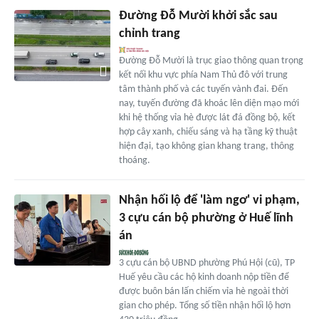
Đường Đỗ Mười khởi sắc sau
chỉnh trang
Đường Đỗ Mười là trục giao thông quan trọng
kết nối khu vực phía Nam Thủ đô với trung
tâm thành phố và các tuyến vành đai. Đến
nay, tuyến đường đã khoác lên diện mạo mới
khi hệ thống vỉa hè được lát đá đồng bộ, kết
hợp cây xanh, chiếu sáng và hạ tầng kỹ thuật
hiện đại, tạo không gian khang trang, thông
thoáng.
Nhận hối lộ để 'làm ngơ' vi phạm,
3 cựu cán bộ phường ở Huế lĩnh
án
3 cựu cán bộ UBND phường Phú Hội (cũ), TP
Huế yêu cầu các hộ kinh doanh nộp tiền để
được buôn bán lấn chiếm vỉa hè ngoài thời
gian cho phép. Tổng số tiền nhận hối lộ hơn