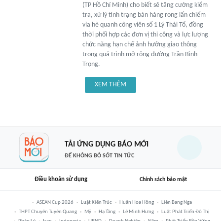
(TP Hồ Chí Minh) cho biết sẽ tăng cường kiểm
tra, xử lý tình trạng bán hàng rong lấn chiếm
vỉa hè quanh công viên số 1 Lý Thái Tổ, đồng
thời phối hợp các đơn vị thi công và lực lượng
chức năng hạn chế ảnh hưởng giao thông
trong quá trình mở rộng đường Trần Bình
Trọng.
XEM THÊM
TẢI ỨNG DỤNG BÁO MỚI
ĐỂ KHÔNG BỎ SÓT TIN TỨC
Điều khoản sử dụng
Chính sách bảo mật
ASEAN Cup 2026
Luật Kiến Trúc
Huấn Hoa Hồng
Liên Bang Nga
THPT Chuyên Tuyên Quang
Mỹ
Hạ Tầng
Lê Minh Hưng
Luật Phát Triển Đô Thị