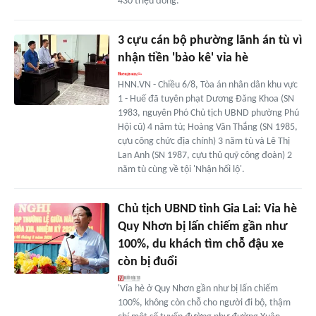
430 triệu đồng.
3 cựu cán bộ phường lãnh án tù vì
nhận tiền 'bảo kê' vỉa hè
HNN.VN - Chiều 6/8, Tòa án nhân dân khu vực
1 - Huế đã tuyên phạt Dương Đăng Khoa (SN
1983, nguyên Phó Chủ tịch UBND phường Phú
Hội cũ) 4 năm tù; Hoàng Văn Thắng (SN 1985,
cựu công chức địa chính) 3 năm tù và Lê Thị
Lan Anh (SN 1987, cựu thủ quỹ công đoàn) 2
năm tù cùng về tội 'Nhận hối lộ'.
Chủ tịch UBND tỉnh Gia Lai: Vỉa hè
Quy Nhơn bị lấn chiếm gần như
100%, du khách tìm chỗ đậu xe
còn bị đuổi
'Vỉa hè ở Quy Nhơn gần như bị lấn chiếm
100%, không còn chỗ cho người đi bộ, thậm