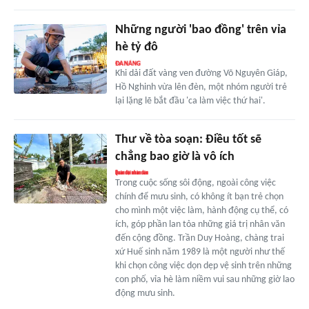
Những người 'bao đồng' trên vỉa
hè tỷ đô
Khi dải đất vàng ven đường Võ Nguyên Giáp,
Hồ Nghinh vừa lên đèn, một nhóm người trẻ
lại lặng lẽ bắt đầu 'ca làm việc thứ hai'.
Thư về tòa soạn: Điều tốt sẽ
chẳng bao giờ là vô ích
Trong cuộc sống sôi động, ngoài công việc
chính để mưu sinh, có không ít bạn trẻ chọn
cho mình một việc làm, hành động cụ thể, có
ích, góp phần lan tỏa những giá trị nhân văn
đến cộng đồng. Trần Duy Hoàng, chàng trai
xứ Huế sinh năm 1989 là một người như thế
khi chọn công việc dọn dẹp vệ sinh trên những
con phố, vỉa hè làm niềm vui sau những giờ lao
động mưu sinh.