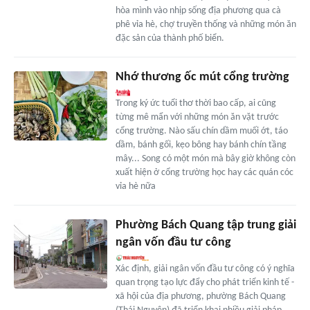
hòa mình vào nhịp sống địa phương qua cà
phê vỉa hè, chợ truyền thống và những món ăn
đặc sản của thành phố biển.
Nhớ thương ốc mút cổng trường
Trong ký ức tuổi thơ thời bao cấp, ai cũng
từng mê mẩn với những món ăn vặt trước
cổng trường. Nào sấu chín dầm muối ớt, táo
dầm, bánh gối, kẹo bông hay bánh chín tầng
mây... Song có một món mà bây giờ không còn
xuất hiện ở cổng trường học hay các quán cóc
vỉa hè nữa
Phường Bách Quang tập trung giải
ngân vốn đầu tư công
Xác định, giải ngân vốn đầu tư công có ý nghĩa
quan trọng tạo lực đẩy cho phát triển kinh tế -
xã hội của địa phương, phường Bách Quang