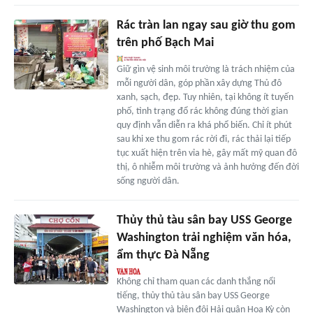
Rác tràn lan ngay sau giờ thu gom
trên phố Bạch Mai
Giữ gìn vệ sinh môi trường là trách nhiệm của
mỗi người dân, góp phần xây dựng Thủ đô
xanh, sạch, đẹp. Tuy nhiên, tại không ít tuyến
phố, tình trạng đổ rác không đúng thời gian
quy định vẫn diễn ra khá phổ biến. Chỉ ít phút
sau khi xe thu gom rác rời đi, rác thải lại tiếp
tục xuất hiện trên vỉa hè, gây mất mỹ quan đô
thị, ô nhiễm môi trường và ảnh hưởng đến đời
sống người dân.
Thủy thủ tàu sân bay USS George
Washington trải nghiệm văn hóa,
ẩm thực Đà Nẵng
Không chỉ tham quan các danh thắng nổi
tiếng, thủy thủ tàu sân bay USS George
Washington và biên đội Hải quân Hoa Kỳ còn