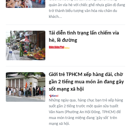
quán ăn vỉa hè với chiếc ghế nhựa giản dị đang
trở thành biểu tượng văn hóa níu chân du
khách...
Tái diễn tình trạng lấn chiếm vỉa
hè, lề đường
Giới trẻ TPHCM xếp hàng dài, chờ
gần 2 tiếng mua món ăn đang gây
sốt mạng xã hội
Những ngày qua, hàng chục bạn trẻ xếp hàng
suốt gần 2 tiếng trước một quán sữa tuyết
Vân Nam (Phường An Hội Đông, TPHCM) để
mua món tráng miệng đang 'gây sốt' trên
mạng xã hội.