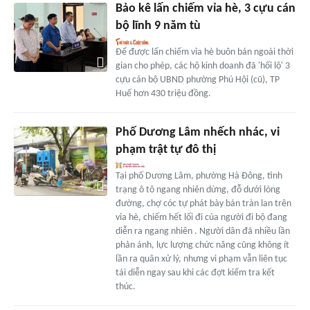
Bảo kê lấn chiếm vỉa hè, 3 cựu cán
bộ lĩnh 9 năm tù
Để được lấn chiếm vỉa hè buôn bán ngoài thời
gian cho phép, các hộ kinh doanh đã 'hối lộ' 3
cựu cán bộ UBND phường Phú Hội (cũ), TP
Huế hơn 430 triệu đồng.
Phố Dương Lâm nhếch nhác, vi
phạm trật tự đô thị
Tại phố Dương Lâm, phường Hà Đông, tình
trạng ô tô ngang nhiên dừng, đỗ dưới lòng
đường, chợ cóc tự phát bày bán tràn lan trên
vỉa hè, chiếm hết lối đi của người đi bộ đang
diễn ra ngang nhiên . Người dân đã nhiều lần
phản ánh, lực lượng chức năng cũng không ít
lần ra quân xử lý, nhưng vi phạm vẫn liên tục
tái diễn ngay sau khi các đợt kiểm tra kết
thúc.