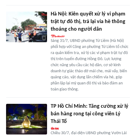
Hà Nội: Kiên quyết xử lý vi phạm
trật tự đô thị, trả lại vỉa hè thông
thoáng cho người dân
Sáng 31/7, UBND phường Từ Liêm (Hà Nội)
phối hợp với Công an phường Từ Liêm tổ chức
ra quân kiểm tra, xử lý các vi phạm trật tự đô
thị trên tuyến đường Hồng Đô. Lực lượng
chức năng yêu cầu các hộ dân, cơ sở kinh
doanh tự giác tháo dỡ mái che, mái vẩy, biển
quảng cáo, vật dụng lấn chiếm vỉa hè, góp
phần lập lại mỹ quan đô thị và bảo đảm an
toàn giao thông.
TP Hồ Chí Minh: Tăng cường xử lý
bán hàng rong tại công viên Lý
Thái Tổ
Chiều 30/7, đại diện UBND phường Vườn Lài