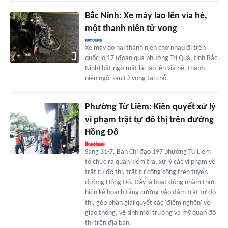
Bắc Ninh: Xe máy lao lên vỉa hè,
một thanh niên tử vong
Xe máy do hai thanh niên chở nhau đi trên
quốc lộ 17 (đoạn qua phường Trí Quả, tỉnh Bắc
Ninh) bất ngờ mất lái lao lên vỉa hè, thanh
niên ngồi sau tử vong tại chỗ.
Phường Từ Liêm: Kiên quyết xử lý
vi phạm trật tự đô thị trên đường
Hồng Đô
Sáng 31-7, Ban Chỉ đạo 197 phường Từ Liêm
tổ chức ra quân kiểm tra, xử lý các vi phạm về
trật tự đô thị, trật tự công cộng trên tuyến
đường Hồng Đô. Đây là hoạt động nhằm thực
hiện kế hoạch tăng cường bảo đảm trật tự đô
thị, góp phần giải quyết các 'điểm nghẽn' về
giao thông, vệ sinh môi trường và mỹ quan đô
thị trên địa bàn.