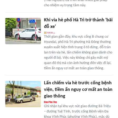
(Thái Nguyên) đã triển khai nhiều giải pháp
cho nhiệm vụ trọng tâm này.
Khi vỉa hè phố Hà Trì trở thành 'bãi
đỗ xe'
Thời gian gần đây, khu vực cổng B chung cư
Hyundai, phố Hà Trì phường Hà Đông thường
xuyên xuất hiện tình trạng ô tô dừng, đỗ tràn
lan trên vỉa hè, lấn chiếm không gian dành cho
người đi bộ. Việc này không chỉ gây mất mỹ
quan đô thị mà còn ảnh hưởng đến việc đi lại,
tiềm ẩn nguy cơ mất an toàn giao thông.
Lấn chiếm vỉa hè trước cổng bệnh
viện, tiềm ẩn nguy cơ mất an toàn
giao thông
Ghi nhận tại khu vực nút giao đường Bà Triệu
– đường Tuệ Tĩnh, trước cổng Bệnh viện Đa
khoa Vĩnh Phúc (phường Vĩnh Phúc), mặc dù