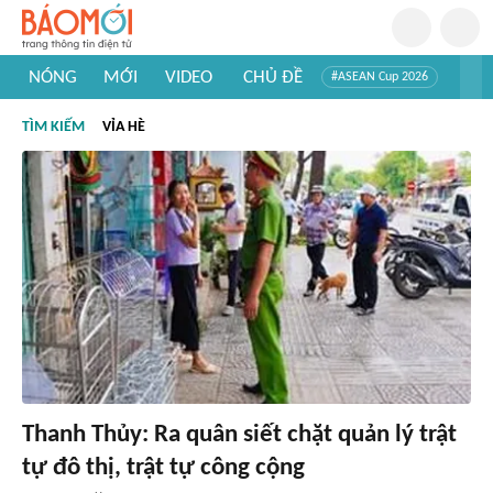
NÓNG
MỚI
VIDEO
CHỦ ĐỀ
#ASEAN Cup 2026
#Trí tuệ nhân tạo
#Mỹ - Iran
#Khám phá Việt Nam
TÌM KIẾM
VỈA HÈ
#Khám phá thế giới
Thanh Thủy: Ra quân siết chặt quản lý trật
tự đô thị, trật tự công cộng