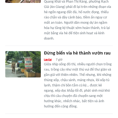
Quang Khải và Phan Thị Ràng, phường Rạch
Giá (An Giang) phải đi lại trên những đoạn vỉa
hè ngổn ngang đất đá, hố nước đọng, thiếu
rào chắn và dây cảnh báo, tiềm ẩn nguy cơ
mất an toàn. Người dân mong dự án ngầm
hóa hạ tầng kỹ thuật sớm hoàn thành, trả lại
mặt bằng vỉa hè để tiện sinh hoạt và kinh
doanh.
Đừng biến vỉa hè thành vườn rau
7 giờ
Giữa nhịp sống đô thị, nhiều người chọn trồng
rau, trồng cây như một thú vui để thư giãn và
gần gũi với thiên nhiên. Thế nhưng, khi những
thùng xốp, chậu sành, máng nhựa, lõi xốp tủ
lạnh, thậm chí bồn tắm cũ kỹ… được kê
ngang, xếp dọc khắp lối đi, phát sinh mùi khó
chịu thì câu chuyện đã chuyển sang một
hướng khác, nhếch nhác, bất tiện và ảnh
hưởng đến cộng đồng.