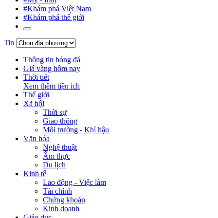
#Khám phá Việt Nam
#Khám phá thế giới
Tin
Thông tin bóng đá
Giá vàng hôm nay
Thời tiết
Xem thêm tiện ích
Thế giới
Xã hội
Thời sự
Giao thông
Môi trường - Khí hậu
Văn hóa
Nghệ thuật
Ẩm thực
Du lịch
Kinh tế
Lao động - Việc làm
Tài chính
Chứng khoán
Kinh doanh
Giáo dục