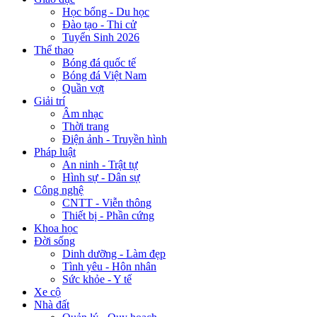
Học bổng - Du học
Đào tạo - Thi cử
Tuyển Sinh 2026
Thể thao
Bóng đá quốc tế
Bóng đá Việt Nam
Quần vợt
Giải trí
Âm nhạc
Thời trang
Điện ảnh - Truyền hình
Pháp luật
An ninh - Trật tự
Hình sự - Dân sự
Công nghệ
CNTT - Viễn thông
Thiết bị - Phần cứng
Khoa học
Đời sống
Dinh dưỡng - Làm đẹp
Tình yêu - Hôn nhân
Sức khỏe - Y tế
Xe cộ
Nhà đất