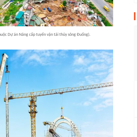
uộc Dự án Nâng cấp tuyến vận tải thủy sông Đuống).