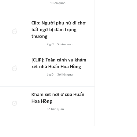
1
liên quan
Clip: Người phụ nữ đi chợ
bất ngờ bị đâm trọng
thương
7 giờ
5
liên quan
[CLIP]: Toàn cảnh vụ khám
xét nhà Huấn Hoa Hồng
6 giờ
36
liên quan
Khám xét nơi ở của Huấn
Hoa Hồng
36
liên quan