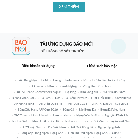
XEM THÊM
TẢI ỨNG DỤNG BÁO MỚI
ĐỂ KHÔNG BỎ SÓT TIN TỨC
Điều khoản sử dụng
Chính sách bảo mật
Liên Bang Nga
Lê Minh Hưng
Indonesia
Mỹ
Dự Án Đầu Tư Xây Dựng
Ukraine
Năm
Doanh Nghiệp
Vùng Thủ Đô
Iran
UEFA Europa Conference League
Hạ Tầng
Kim Sang-Sik
ASEAN Cup 2026
Đường Vành Đai 5
Tô Lâm
Đất
Eo Biển Hormuz
Luật Kiến Trúc
Campuchia
An Ninh Mạng
Đại Biểu Quốc Hội
AFF Cup 2026
Lịch Thi Đấu AFF Cup 2026
Bảng Xếp Hạng AFF Cup 2026
Bóng Đá
Báo Bóng Đá
Bóng Đá Việt Nam
Thể Thao
Lionel Messi
Lamine Yamal
Nguyễn Xuân Son
Nguyễn Đình Bắc
Tin Thế Giới
Pháp Luật
Xã Hội
Tin Bão
Tin Tức
Giá Vàng
Tuyển Việt Nam
U23 Việt Nam
U17 Việt Nam
Kết Quả Bóng Đá
Ngoại Hạng Anh
Bảng Xếp Hạng Ngoại Hạng Anh
Lịch Thi Đấu Ngoại Hạng Anh
Cúp C1