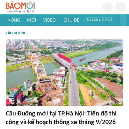
NÓNG
MỚI
VIDEO
CHỦ ĐỀ
#ASEAN Cup 2026
#Trí tuệ nhân tạo
#Mỹ - Iran
#Khám phá Việt Nam
CẦU ĐUỐNG
#Khám phá thế giới
Cầu Đuống mới tại TP.Hà Nội: Tiến độ thi
công và kế hoạch thông xe tháng 9/2026