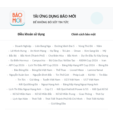
TẢI ỨNG DỤNG BÁO MỚI
ĐỂ KHÔNG BỎ SÓT TIN TỨC
Điều khoản sử dụng
Chính sách bảo mật
Doanh Nghiệp
Liên Bang Nga
Đường Vành Đai 5
Vùng Thủ Đô
Năm
Lê Minh Hưng
An Ninh Mạng
Hạ Tầng
Tô Lâm
Oman
Kim Sang-Sik
Mỹ
Bắc Bộ
Bắc Ninh (thành Phố)
Chợ Biên Hòa
Bắc Ninh
Dự Án Đầu Tư Xây Dựng
Eo Biển Hormuz
Campuchia
Bộ Giáo Dục Và Đào Tạo
ASEAN Cup 2026
Iran
AFF Cup 2026
Lịch Thi Đấu AFF Cup 2026
Bảng Xếp Hạng AFF Cup 2026
Bóng Đá
Báo Bóng Đá
Bóng Đá Việt Nam
Thể Thao
Lionel Messi
Lamine Yamal
Nguyễn Xuân Son
Nguyễn Đình Bắc
Tin Thế Giới
Pháp Luật
Xã Hội
Tin Bão
Tin Tức
Giá Vàng
Tuyển Việt Nam
U23 Việt Nam
U17 Việt Nam
Kết Quả Bóng Đá
Ngoại Hạng Anh
Bảng Xếp Hạng Ngoại Hạng Anh
Lịch Thi Đấu Ngoại Hạng Anh
Cúp C1
Kết Quả Vietlott Power 6/55
Kết Quả Xổ Số
Xổ Số Miền Nam
Xổ Số Miền Bắc
Xổ Số Miền Trung
Giao Thông
Thời Sự
Lịch Vạn Niên
Thời Tiết
Thời Tiết Thành Phố Hồ Chí Minh
Thời Tiết Hà Nội
Giá Xăng Dầu