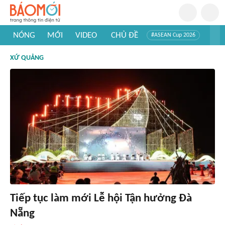
NÓNG
MỚI
VIDEO
CHỦ ĐỀ
#ASEAN Cup 2026
#Trí tuệ nhân tạo
#Mỹ - Iran
#Khám phá Việt Nam
XỨ QUẢNG
#Khám phá thế giới
Tiếp tục làm mới Lễ hội Tận hưởng Đà
Nẵng