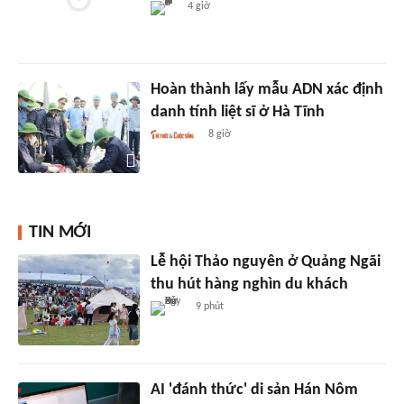
4 giờ
Hoàn thành lấy mẫu ADN xác định
danh tính liệt sĩ ở Hà Tĩnh
8 giờ
TIN MỚI
Lễ hội Thảo nguyên ở Quảng Ngãi
thu hút hàng nghìn du khách
9 phút
AI 'đánh thức' di sản Hán Nôm