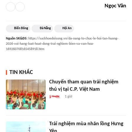
Ngọc Vân
Biển Đông
Đà Nẵng
Hội An
Nguồn
SK&ĐS
:
https://suckhoedoisong.vn/da-nang-to-chuc-le-hoi-tan-huong-
2026-voi-hang-loat-hoat-dong-trai-nghiem-bien-va-van-hoa-
169260708165458918.htm
TIN KHÁC
Chuyến tham quan trải nghiệm
thú vị tại C.P. Việt Nam
1 giờ
Trải nghiệm mùa nhãn lồng Hưng
Yên