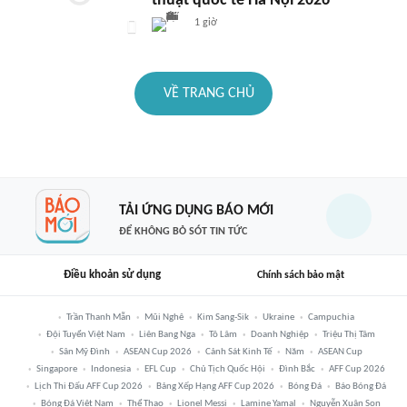
thuật quốc tế Hà Nội 2026
1 giờ
VỀ TRANG CHỦ
TẢI ỨNG DỤNG BÁO MỚI
ĐỂ KHÔNG BỎ SÓT TIN TỨC
Điều khoản sử dụng
Chính sách bảo mật
Trần Thanh Mẫn
Mũi Nghê
Kim Sang-Sik
Ukraine
Campuchia
Đội Tuyển Việt Nam
Liên Bang Nga
Tô Lâm
Doanh Nghiệp
Triệu Thị Tâm
Sân Mỹ Đình
ASEAN Cup 2026
Cảnh Sát Kinh Tế
Năm
ASEAN Cup
Singapore
Indonesia
EFL Cup
Chủ Tịch Quốc Hội
Đình Bắc
AFF Cup 2026
Lịch Thi Đấu AFF Cup 2026
Bảng Xếp Hạng AFF Cup 2026
Bóng Đá
Báo Bóng Đá
Bóng Đá Việt Nam
Thể Thao
Lionel Messi
Lamine Yamal
Nguyễn Xuân Son