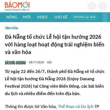
NÓNG
MỚI
VIDEO
CHỦ ĐỀ
#ASEAN Cup 2026
#Trí tuệ nhân tạo
#Mỹ - Iran
#Khám phá Việt Nam
VĂN HÓA
#Khám phá thế giới
Đà Nẵng tổ chức Lễ hội tận hưởng 2026
với hàng loạt hoạt động trải nghiệm biển
và văn hóa
08/7/2026
Gốc
Từ ngày 22 đến 26/7, thành phố Đà Nẵng sẽ tổ chức
Lễ hội tận hưởng Đà Nẵng 2026 (Enjoy Danang
Festival 2026) tại Công viên Biển Đông, các bãi biển
du lịch và nhiều điểm đến trên địa bàn.
Thông tin được Sở Văn hóa,
Thể thao và Du lịch
TP