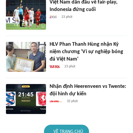
Việt Nam dẫn đầu về fair-play,
Indonesia đứng cuối
23 phút
HLV Phan Thanh Hùng nhận Kỷ
niệm chương 'Vì sự nghiệp bóng
đá Việt Nam'
23 phút
Nhận định Heerenveen vs Twente:
đội hình dự kiến
32 phút
VỀ TRANG CHỦ