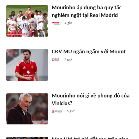
Mourinho áp dụng ba quy tắc
nghiêm ngặt tại Real Madrid
4 giờ
CĐV MU ngán ngẩm với Mount
7 giờ
Mourinho nói gì về phong độ của
Vinicius?
6 giờ