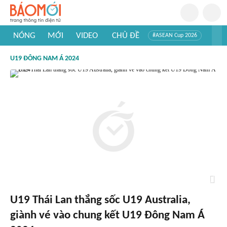
NÓNG
MỚI
VIDEO
CHỦ ĐỀ
#ASEAN Cup 2026
#Trí tuệ nhân tạo
#Mỹ - Iran
#Khám phá Việt Nam
U19 ĐÔNG NAM Á 2024
#Khám phá thế giới
U19 Thái Lan thắng sốc U19 Australia,
giành vé vào chung kết U19 Đông Nam Á