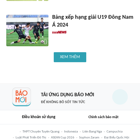
Bảng xếp hạng giải U19 Đông Nam
Á 2024
XEM THÊM
TẢI ỨNG DỤNG BÁO MỚI
ĐỂ KHÔNG BỎ SÓT TIN TỨC
Điều khoản sử dụng
Chính sách bảo mật
THPT Chuyên Tuyên Quang
Indonesia
Liên Bang Nga
Campuchia
Luật Phát Triển Đô Thị
ASEAN Cup 2026
Sophon Zaram
Đại Biểu Quốc Hội