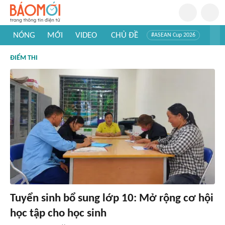
NÓNG
MỚI
VIDEO
CHỦ ĐỀ
#ASEAN Cup 2026
#Trí tuệ nhân tạo
#Mỹ - Iran
#Khám phá Việt Nam
ĐIỂM THI
#Khám phá thế giới
Tuyển sinh bổ sung lớp 10: Mở rộng cơ hội
học tập cho học sinh