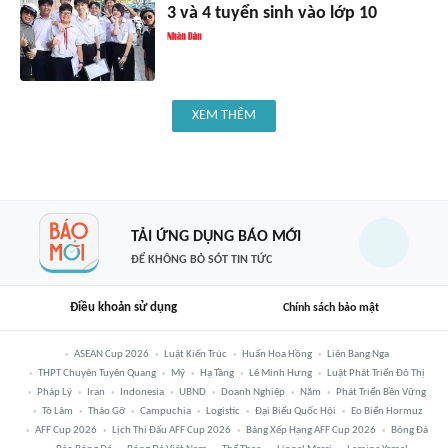
3 và 4 tuyển sinh vào lớp 10
XEM THÊM
TẢI ỨNG DỤNG BÁO MỚI
ĐỂ KHÔNG BỎ SÓT TIN TỨC
Điều khoản sử dụng
Chính sách bảo mật
ASEAN Cup 2026
Luật Kiến Trúc
Huấn Hoa Hồng
Liên Bang Nga
THPT Chuyên Tuyên Quang
Mỹ
Hạ Tầng
Lê Minh Hưng
Luật Phát Triển Đô Thị
Pháp Lý
Iran
Indonesia
UBND
Doanh Nghiệp
Năm
Phát Triển Bền Vững
Tô Lâm
Tháo Gỡ
Campuchia
Logistic
Đại Biểu Quốc Hội
Eo Biển Hormuz
AFF Cup 2026
Lịch Thi Đấu AFF Cup 2026
Bảng Xếp Hạng AFF Cup 2026
Bóng Đá