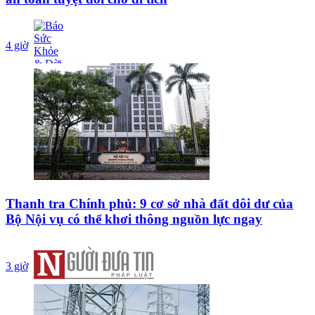
4 giờ
Thanh tra Chính phủ: 9 cơ sở nhà đất dôi dư của
Bộ Nội vụ có thể khơi thông nguồn lực ngay
3 giờ