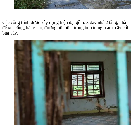
Các công trình được xây dựng hiện đại gồm: 3 dãy nhà 2 tầng, nhà
để xe, cổng, hàng rào, đường nội bộ…trong tình trạng u ám, cây cối
bủa vây.