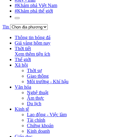
#Khám phá Việt Nam
#Khám phá thế giới
Tin
Thông tin bóng đá
Giá vàng hôm nay
Thời tiết
Xem thêm tiện ích
Thế giới
Xã hội
Thời sự
Giao thông
Môi trường - Khí hậu
Văn hóa
Nghệ thuật
Ẩm thực
Du lịch
Kinh tế
Lao động - Việc làm
Tài chính
Chứng khoán
Kinh doanh
Giáo dục