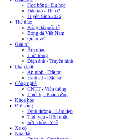
Học bổng - Du học
Đào tạo - Thi cử
Tuyển Sinh 2026
Thể thao
Bóng đá quốc tế
Bóng đá Việt Nam
Quần vợt
Giải trí
Âm nhạc
Thời trang
Điện ảnh - Truyền hình
Pháp luật
An ninh - Trật tự
Hình sự - Dân sự
Công nghệ
CNTT - Viễn thông
Thiết bị - Phần cứng
Khoa học
Đời sống
Dinh dưỡng - Làm đẹp
Tình yêu - Hôn nhân
Sức khỏe - Y tế
Xe cộ
Nhà đất