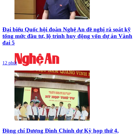
Đại biểu Quốc hội đoàn Nghệ An đề nghị rà soát kỹ
tổng mức đầu tư, lộ trình huy động vốn dự án Vành
đai 5
12 phút
Đồng chí Dương Đình Chỉnh dự Kỳ họp thứ 4,