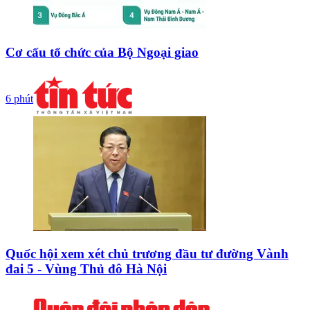
Cơ cấu tổ chức của Bộ Ngoại giao
6 phút
Quốc hội xem xét chủ trương đầu tư đường Vành
đai 5 - Vùng Thủ đô Hà Nội