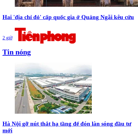
Hai 'địa chỉ đỏ' cấp quốc gia ở Quảng Ngãi kêu cứu
2 giờ
Tin nóng
Hà Nội gỡ nút thắt hạ tầng để đón làn sóng đầu tư
mới