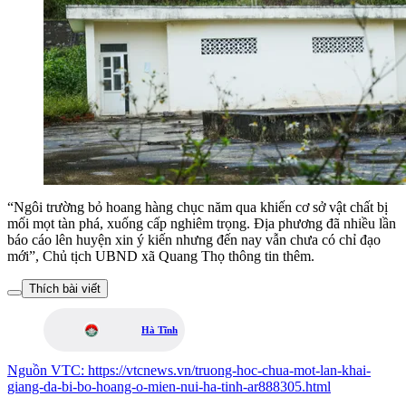
“Ngôi trường bỏ hoang hàng chục năm qua khiến cơ sở vật chất bị
mối mọt tàn phá, xuống cấp nghiêm trọng. Địa phương đã nhiều lần
báo cáo lên huyện xin ý kiến nhưng đến nay vẫn chưa có chỉ đạo
mới”, Chủ tịch UBND xã Quang Thọ thông tin thêm.
Thích bài viết
Hà Tĩnh
Nguồn
VTC
:
https://vtcnews.vn/truong-hoc-chua-mot-lan-khai-
giang-da-bi-bo-hoang-o-mien-nui-ha-tinh-ar888305.html