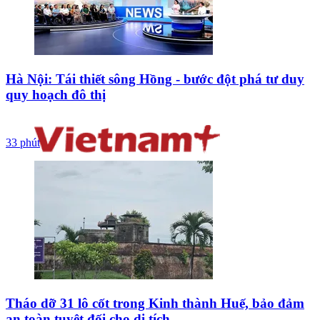
Hà Nội: Tái thiết sông Hồng - bước đột phá tư duy
quy hoạch đô thị
33 phút
Tháo dỡ 31 lô cốt trong Kinh thành Huế, bảo đảm
an toàn tuyệt đối cho di tích