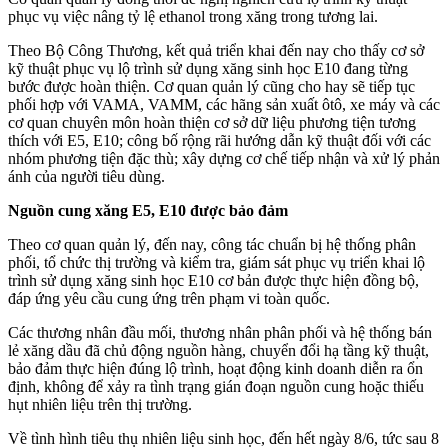
phục vụ việc nâng tỷ lệ ethanol trong xăng trong tương lai.
Theo Bộ Công Thương, kết quả triển khai đến nay cho thấy cơ sở
kỹ thuật phục vụ lộ trình sử dụng xăng sinh học E10 đang từng
bước được hoàn thiện. Cơ quan quản lý cũng cho hay sẽ tiếp tục
phối hợp với VAMA, VAMM, các hãng sản xuất ôtô, xe máy và các
cơ quan chuyên môn hoàn thiện cơ sở dữ liệu phương tiện tương
thích với E5, E10; công bố rộng rãi hướng dẫn kỹ thuật đối với các
nhóm phương tiện đặc thù; xây dựng cơ chế tiếp nhận và xử lý phản
ánh của người tiêu dùng.
Nguồn cung xăng E5, E10 được bảo đảm
Theo cơ quan quản lý, đến nay, công tác chuẩn bị hệ thống phân
phối, tổ chức thị trường và kiểm tra, giám sát phục vụ triển khai lộ
trình sử dụng xăng sinh học E10 cơ bản được thực hiện đồng bộ,
đáp ứng yêu cầu cung ứng trên phạm vi toàn quốc.
Các thương nhân đầu mối, thương nhân phân phối và hệ thống bán
lẻ xăng dầu đã chủ động nguồn hàng, chuyển đổi hạ tầng kỹ thuật,
bảo đảm thực hiện đúng lộ trình, hoạt động kinh doanh diễn ra ổn
định, không để xảy ra tình trạng gián đoạn nguồn cung hoặc thiếu
hụt nhiên liệu trên thị trường.
Về tình hình tiêu thụ nhiên liệu sinh học, đến hết ngày 8/6, tức sau 8