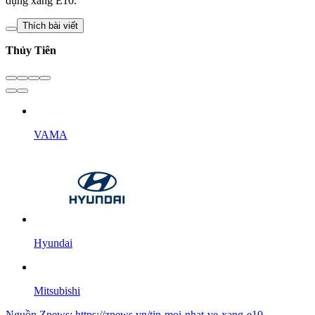
dụng xăng E10.
Thích bài viết
Thủy Tiên
VAMA
Hyundai
Mitsubishi
Nguồn
Znews
:
https://znews.vn/tin-moi-nhat-ve-xang-e10-