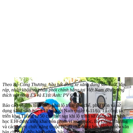
Theo Bộ Công Thương, hầu hết dòng xe xăng đang sản xuất, lắp
ráp, nhập khẩu và phân phối chính hãng tại Việt Nam đều tương
thích với xăng E5 và E10. Ảnh: PV OIL.
Báo cáo về tình hình triển khai lộ trình pha chế, phối trộn và sử
dụng xăng sinh học E10 tại Việt Nam (ngày 6-11/6), Tổ công tác
triển khai Thông tư 50 cho biết sau khi lộ trình sử dụng xăng sinh
học E10 được triển khai trên phạm vi toàn quốc, Bộ Công Thương
và các đơn vị chức năng thuộc Bộ đã chủ động ban hành nhiều văn
bản chỉ đạo, điều hành nhằm bảo đảm nguồn cung, ổn định thị