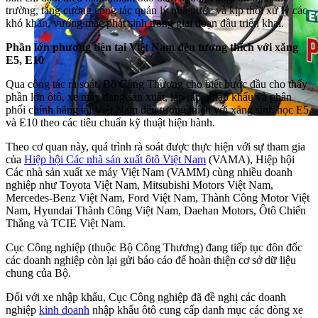
trường, tăng cường công tác quản lý nhà nước và kịp thời xử lý các
khó khăn, vướng mắc phát sinh trong giai đoạn đầu triển khai.
Phần lớn phương tiện tại Việt Nam đều tương thích với xăng
E5, E10
Qua công tác rà soát, Bộ Công Thương cho biết bước đầu cho thấy
phần lớn ôtô, xe máy đang sản xuất, lắp ráp, nhập khẩu và phân
phối chính hãng tại Việt Nam đều tương thích với xăng sinh học E5
và E10 theo các tiêu chuẩn kỹ thuật hiện hành.
Theo cơ quan này, quá trình rà soát được thực hiện với sự tham gia
của
Hiệp hội Các nhà sản xuất ôtô Việt Nam
(VAMA), Hiệp hội
Các nhà sản xuất xe máy Việt Nam (VAMM) cùng nhiều doanh
nghiệp như Toyota Việt Nam, Mitsubishi Motors Việt Nam,
Mercedes-Benz Việt Nam, Ford Việt Nam, Thành Công Motor Việt
Nam, Hyundai Thành Công Việt Nam, Daehan Motors, Ôtô Chiến
Thắng và TCIE Việt Nam.
Cục Công nghiệp (thuộc Bộ Công Thương) đang tiếp tục đôn đốc
các doanh nghiệp còn lại gửi báo cáo để hoàn thiện cơ sở dữ liệu
chung của Bộ.
Đối với xe nhập khẩu, Cục Công nghiệp đã đề nghị các doanh
nghiệp
kinh doanh
nhập khẩu ôtô cung cấp danh mục các dòng xe