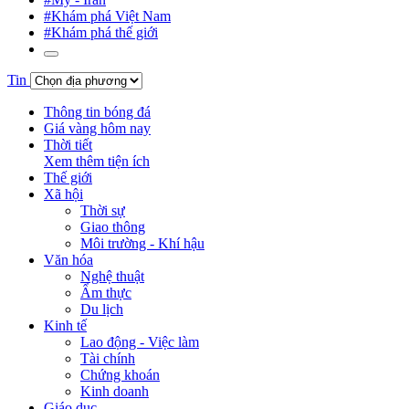
#Khám phá Việt Nam
#Khám phá thế giới
Tin
Thông tin bóng đá
Giá vàng hôm nay
Thời tiết
Xem thêm tiện ích
Thế giới
Xã hội
Thời sự
Giao thông
Môi trường - Khí hậu
Văn hóa
Nghệ thuật
Ẩm thực
Du lịch
Kinh tế
Lao động - Việc làm
Tài chính
Chứng khoán
Kinh doanh
Giáo dục