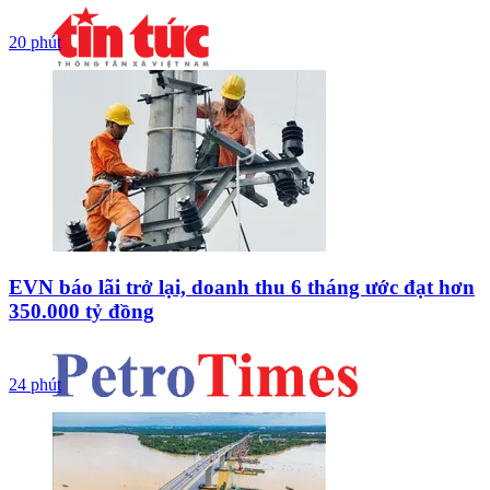
20 phút
EVN báo lãi trở lại, doanh thu 6 tháng ước đạt hơn
350.000 tỷ đồng
24 phút