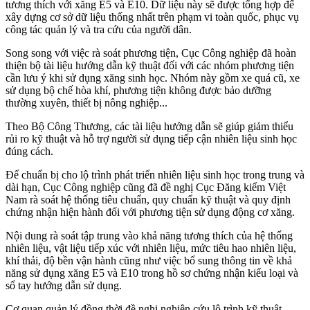
tương thích với xăng E5 và E10. Dữ liệu này sẽ được tổng hợp để
xây dựng cơ sở dữ liệu thống nhất trên phạm vi toàn quốc, phục vụ
công tác quản lý và tra cứu của người dân.
Song song với việc rà soát phương tiện, Cục Công nghiệp đã hoàn
thiện bộ tài liệu hướng dẫn kỹ thuật đối với các nhóm phương tiện
cần lưu ý khi sử dụng xăng sinh học. Nhóm này gồm xe quá cũ, xe
sử dụng bộ chế hòa khí, phương tiện không được bảo dưỡng
thường xuyên, thiết bị nông nghiệp...
Theo Bộ Công Thương, các tài liệu hướng dẫn sẽ giúp giảm thiểu
rủi ro kỹ thuật và hỗ trợ người sử dụng tiếp cận nhiên liệu sinh học
đúng cách.
Để chuẩn bị cho lộ trình phát triển nhiên liệu sinh học trong trung và
dài hạn, Cục Công nghiệp cũng đã đề nghị Cục Đăng kiểm Việt
Nam rà soát hệ thống tiêu chuẩn, quy chuẩn kỹ thuật và quy định
chứng nhận hiện hành đối với phương tiện sử dụng động cơ xăng.
Nội dung rà soát tập trung vào khả năng tương thích của hệ thống
nhiên liệu, vật liệu tiếp xúc với nhiên liệu, mức tiêu hao nhiên liệu,
khí thải, độ bền vận hành cũng như việc bổ sung thông tin về khả
năng sử dụng xăng E5 và E10 trong hồ sơ chứng nhận kiểu loại và
sổ tay hướng dẫn sử dụng.
Cơ quan quản lý đồng thời đề nghị nghiên cứu lộ trình kỹ thuật