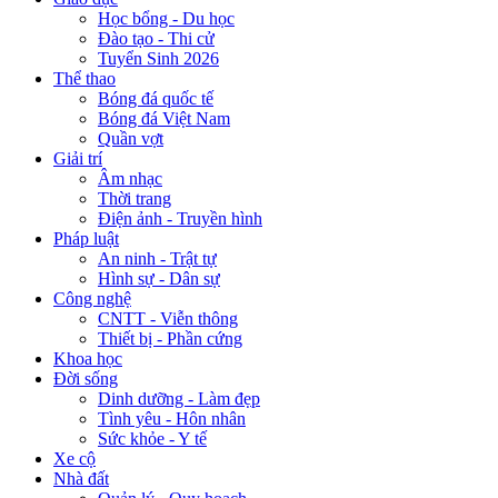
Học bổng - Du học
Đào tạo - Thi cử
Tuyển Sinh 2026
Thể thao
Bóng đá quốc tế
Bóng đá Việt Nam
Quần vợt
Giải trí
Âm nhạc
Thời trang
Điện ảnh - Truyền hình
Pháp luật
An ninh - Trật tự
Hình sự - Dân sự
Công nghệ
CNTT - Viễn thông
Thiết bị - Phần cứng
Khoa học
Đời sống
Dinh dưỡng - Làm đẹp
Tình yêu - Hôn nhân
Sức khỏe - Y tế
Xe cộ
Nhà đất