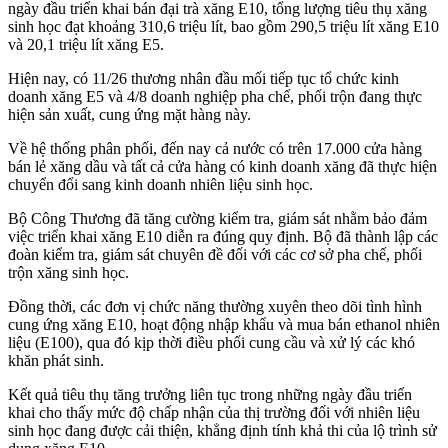
ngày đầu triển khai bán đại trà xăng E10, tổng lượng tiêu thụ xăng
sinh học đạt khoảng 310,6 triệu lít, bao gồm 290,5 triệu lít xăng E10
và 20,1 triệu lít xăng E5.
Hiện nay, có 11/26 thương nhân đầu mối tiếp tục tổ chức kinh
doanh xăng E5 và 4/8 doanh nghiệp pha chế, phối trộn đang thực
hiện sản xuất, cung ứng mặt hàng này.
Về hệ thống phân phối, đến nay cả nước có trên 17.000 cửa hàng
bán lẻ xăng dầu và tất cả cửa hàng có kinh doanh xăng đã thực hiện
chuyển đổi sang kinh doanh nhiên liệu sinh học.
Bộ Công Thương đã tăng cường kiểm tra, giám sát nhằm bảo đảm
việc triển khai xăng E10 diễn ra đúng quy định. Bộ đã thành lập các
đoàn kiểm tra, giám sát chuyên đề đối với các cơ sở pha chế, phối
trộn xăng sinh học.
Đồng thời, các đơn vị chức năng thường xuyên theo dõi tình hình
cung ứng xăng E10, hoạt động nhập khẩu và mua bán ethanol nhiên
liệu (E100), qua đó kịp thời điều phối cung cầu và xử lý các khó
khăn phát sinh.
Kết quả tiêu thụ tăng trưởng liên tục trong những ngày đầu triển
khai cho thấy mức độ chấp nhận của thị trường đối với nhiên liệu
sinh học đang được cải thiện, khẳng định tính khả thi của lộ trình sử