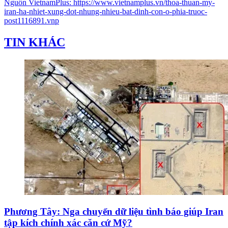
Nguồn
VietnamPlus
:
https://www.vietnamplus.vn/thoa-thuan-my-
iran-ha-nhiet-xung-dot-nhung-nhieu-bat-dinh-con-o-phia-truoc-
post1116891.vnp
TIN KHÁC
Phương Tây: Nga chuyển dữ liệu tình báo giúp Iran
tập kích chính xác căn cứ Mỹ?