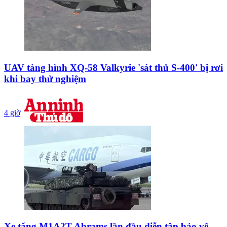
UAV tàng hình XQ-58 Valkyrie 'sát thủ S-400' bị rơi
khi bay thử nghiệm
4 giờ
Xe tăng M1A2T Abrams lần đầu diễn tập bảo vệ