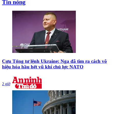
Tin nóng
Cựu Tổng tư lệnh Ukraine: Nga đã tìm ra cách vô
hiệu hóa hầu hết vũ khí chủ lực NATO
2 giờ