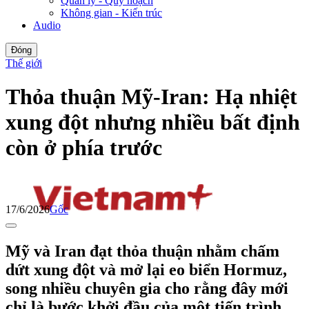
Quản lý - Quy hoạch
Không gian - Kiến trúc
Audio
Đóng
Thế giới
Thỏa thuận Mỹ-Iran: Hạ nhiệt
xung đột nhưng nhiều bất định
còn ở phía trước
17/6/2026
Gốc
Mỹ và Iran đạt thỏa thuận nhằm chấm
dứt xung đột và mở lại eo biển Hormuz,
song nhiều chuyên gia cho rằng đây mới
chỉ là bước khởi đầu của một tiến trình