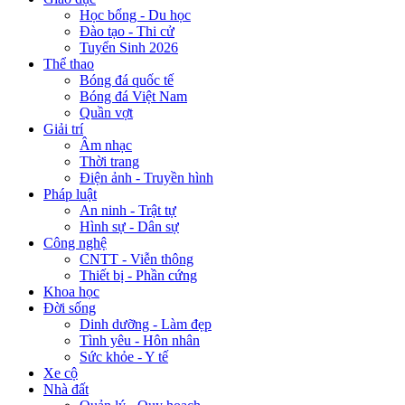
Học bổng - Du học
Đào tạo - Thi cử
Tuyển Sinh 2026
Thể thao
Bóng đá quốc tế
Bóng đá Việt Nam
Quần vợt
Giải trí
Âm nhạc
Thời trang
Điện ảnh - Truyền hình
Pháp luật
An ninh - Trật tự
Hình sự - Dân sự
Công nghệ
CNTT - Viễn thông
Thiết bị - Phần cứng
Khoa học
Đời sống
Dinh dưỡng - Làm đẹp
Tình yêu - Hôn nhân
Sức khỏe - Y tế
Xe cộ
Nhà đất