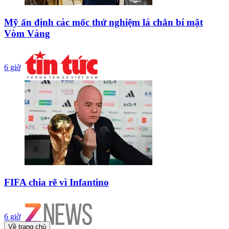
Mỹ ấn định các mốc thử nghiệm lá chắn bí mật
Vòm Vàng
6 giờ
FIFA chia rẽ vì Infantino
6 giờ
Về trang chủ