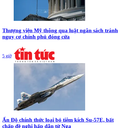
Thượng viện Mỹ thông qua luật ngân sách tránh
nguy cơ chính phủ đóng cửa
5 giờ
Ấn Độ chính thức loại bỏ tiêm kích Su-57E, bất
chấp đề nghị hấp dẫn từ Nga