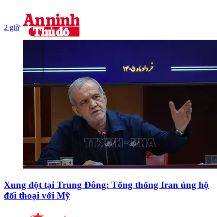
2 giờ
Xung đột tại Trung Đông: Tổng thống Iran ủng hộ
đối thoại với Mỹ