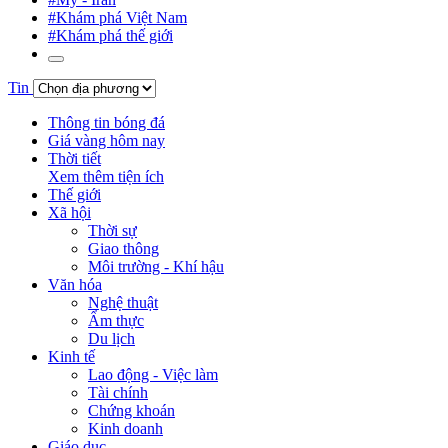
#Khám phá Việt Nam
#Khám phá thế giới
Tin
Thông tin bóng đá
Giá vàng hôm nay
Thời tiết
Xem thêm tiện ích
Thế giới
Xã hội
Thời sự
Giao thông
Môi trường - Khí hậu
Văn hóa
Nghệ thuật
Ẩm thực
Du lịch
Kinh tế
Lao động - Việc làm
Tài chính
Chứng khoán
Kinh doanh
Giáo dục