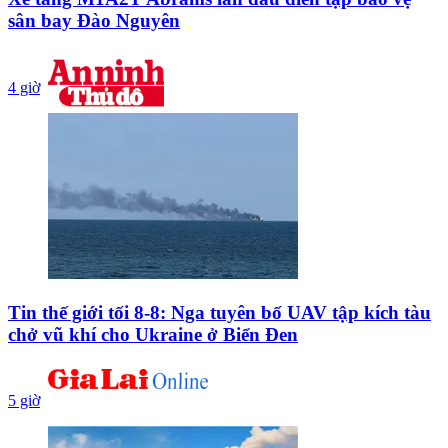
sân bay Đào Nguyên
4 giờ
Tin thế giới tối 8-8: Nga tuyên bố UAV tập kích tàu
chở vũ khí cho Ukraine ở Biển Đen
5 giờ