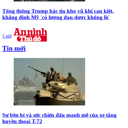
Tổng thống Trump bác tin kho vũ khí cạn kiệt,
khẳng định Mỹ 'có lượng đạn dược khổng lồ'
5 giờ
Tin mới
Sự bền bỉ và sức chiến đấu mạnh mẽ của xe tăng
huyền thoại T-72