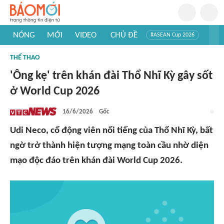
NÓNG
MỚI
VIDEO
CHỦ ĐỀ
#ASEAN Cup 2026
#Trí tuệ nhân tạo
#Mỹ - Iran
#Khám phá Việt Nam
THỂ THAO
#Khám phá thế giới
'Ông kẹ' trên khán đài Thổ Nhĩ Kỳ gây sốt
ở World Cup 2026
16/6/2026
Gốc
Udi Neco, cổ động viên nổi tiếng của Thổ Nhĩ Kỳ, bất
ngờ trở thành hiện tượng mạng toàn cầu nhờ diện
mạo độc đáo trên khán đài World Cup 2026.