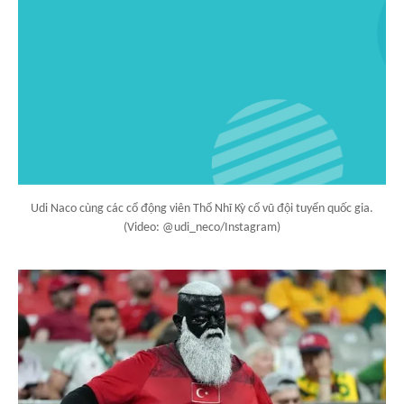
Udi Naco cùng các cổ động viên Thổ Nhĩ Kỳ cổ vũ đội tuyển quốc gia.
(Video: @udi_neco/Instagram)