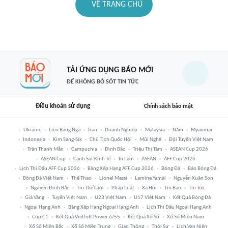
VỀ TRANG CHỦ
TẢI ỨNG DỤNG BÁO MỚI
ĐỂ KHÔNG BỎ SÓT TIN TỨC
Điều khoản sử dụng
Chính sách bảo mật
Ukraine
Liên Bang Nga
Iran
Doanh Nghiệp
Malaysia
Năm
Myanmar
Indonesia
Kim Sang-Sik
Chủ Tịch Quốc Hội
Mũi Nghê
Đội Tuyển Việt Nam
Trần Thanh Mẫn
Campuchia
Đình Bắc
Triệu Thị Tâm
ASEAN Cup 2026
ASEAN Cup
Cảnh Sát Kinh Tế
Tô Lâm
ASEAN
AFF Cup 2026
Lịch Thi Đấu AFF Cup 2026
Bảng Xếp Hạng AFF Cup 2026
Bóng Đá
Báo Bóng Đá
Bóng Đá Việt Nam
Thể Thao
Lionel Messi
Lamine Yamal
Nguyễn Xuân Son
Nguyễn Đình Bắc
Tin Thế Giới
Pháp Luật
Xã Hội
Tin Bão
Tin Tức
Giá Vàng
Tuyển Việt Nam
U23 Việt Nam
U17 Việt Nam
Kết Quả Bóng Đá
Ngoại Hạng Anh
Bảng Xếp Hạng Ngoại Hạng Anh
Lịch Thi Đấu Ngoại Hạng Anh
Cúp C1
Kết Quả Vietlott Power 6/55
Kết Quả Xổ Số
Xổ Số Miền Nam
Xổ Số Miền Bắc
Xổ Số Miền Trung
Giao Thông
Thời Sự
Lịch Vạn Niên