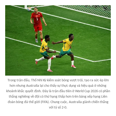
Trong trận đấu, Thổ Nhĩ Kỳ kiểm soát bóng vượt trội, tạo ra sức ép lớn
hơn nhưng Australia lại cho thấy sự thực dụng và hiệu quả ở những
khoảnh khắc quyết định. Đây là trận đầu tiên ở World Cup 2026 có phần
thắng nghiêng về đội có thứ hạng thấp hơn trên bảng xếp hạng Liên
đoàn bóng đá thế giới (FIFA). Chung cuộc, Australia giành chiến thắng
với tỷ số 2-0.