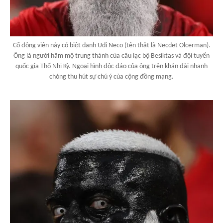
Cổ động viên này có biệt danh Udi Neco (tên thật là Necdet Olcerman).
Ông là người hâm mộ trung thành của câu lạc bộ Besiktas và đội tuyển
quốc gia Thổ Nhĩ Kỳ. Ngoại hình độc đáo của ông trên khán đài nhanh
chóng thu hút sự chú ý của cộng đồng mạng.