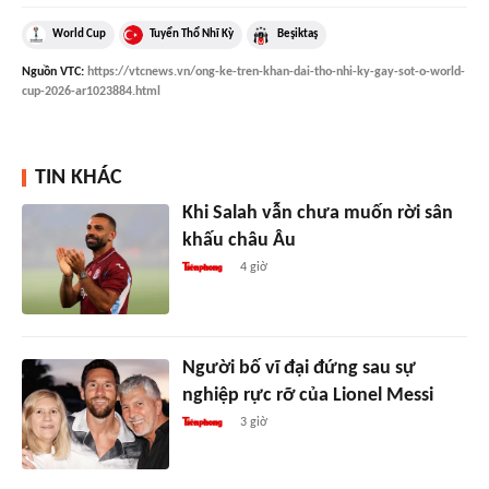
World Cup
Tuyển Thổ Nhĩ Kỳ
Beşiktaş
Nguồn
VTC
:
https://vtcnews.vn/ong-ke-tren-khan-dai-tho-nhi-ky-gay-sot-o-world-
cup-2026-ar1023884.html
TIN KHÁC
Khi Salah vẫn chưa muốn rời sân
khấu châu Âu
4 giờ
Người bố vĩ đại đứng sau sự
nghiệp rực rỡ của Lionel Messi
3 giờ