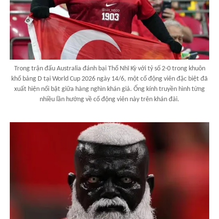
Trong trận đấu Australia đánh bại Thổ Nhĩ Kỳ với tỷ số 2-0 trong khuôn
khổ bảng D tại World Cup 2026 ngày 14/6, một cổ động viên đặc biệt đã
xuất hiện nổi bật giữa hàng nghìn khán giả. Ống kính truyền hình từng
nhiều lần hướng về cổ động viên này trên khán đài.