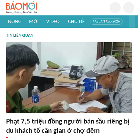
NÓNG
MỚI
VIDEO
CHỦ ĐỀ
#ASEAN Cup 2026
#Trí tuệ nhân tạo
#Mỹ - Iran
#Khám phá Việt Nam
TIN LIÊN QUAN
#Khám phá thế giới
Phạt 7,5 triệu đồng người bán sầu riêng bị
du khách tố cân gian ở chợ đêm