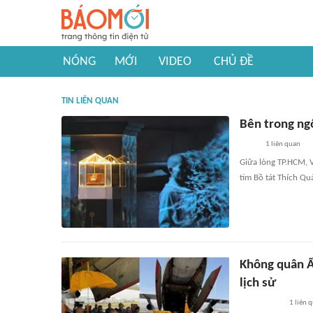
NÓNG
MỚI
VIDEO
CHỦ ĐỀ
TIN LIÊN QUAN
Bên trong ng
1
liên quan
Giữa lòng TP.HCM, V
tim Bồ tát Thích Qu
Không quân Ấ
lịch sử
1
liên 