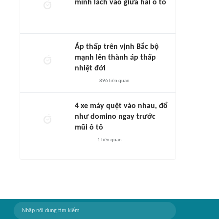
mình lách vào giữa hai ô tô
Áp thấp trên vịnh Bắc bộ
mạnh lên thành áp thấp
nhiệt đới
896
liên quan
4 xe máy quệt vào nhau, đổ
như domino ngay trước
mũi ô tô
1
liên quan