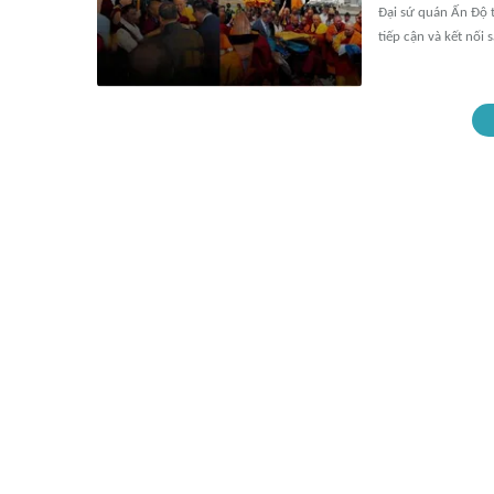
Đại sứ quán Ấn Độ t
tiếp cận và kết nối 