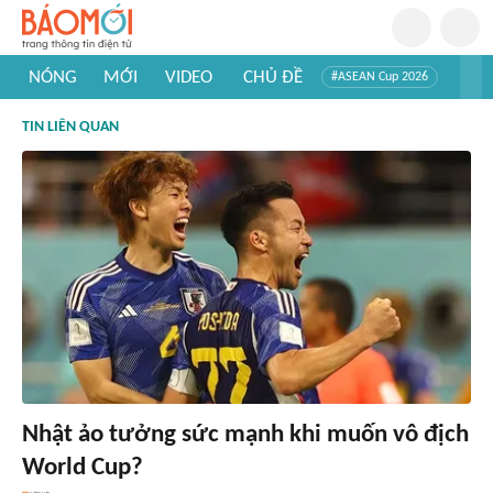
NÓNG
MỚI
VIDEO
CHỦ ĐỀ
#ASEAN Cup 2026
#Trí tuệ nhân tạo
#Mỹ - Iran
#Khám phá Việt Nam
TIN LIÊN QUAN
#Khám phá thế giới
Nhật ảo tưởng sức mạnh khi muốn vô địch
World Cup?