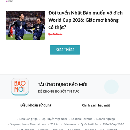
Đội tuyển Nhật Bản muốn vô địch
World Cup 2026: Giấc mơ không
có thật?
XEM THÊM
TẢI ỨNG DỤNG BÁO MỚI
ĐỂ KHÔNG BỎ SÓT TIN TỨC
Điều khoản sử dụng
Chính sách bảo mật
Liên Bang Nga
Đội Tuyển Việt Nam
Eo Biển Hormuz
Doanh Nghiệp
Xaysomphone Phomvihane
Tô Lâm
Myanmar
Quốc Hội Lào
ASEAN Cup 2026