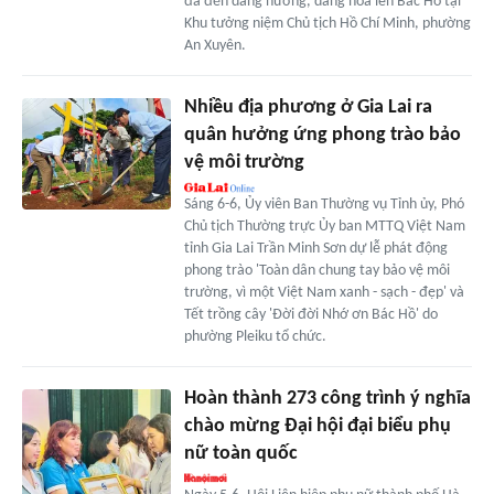
đã đến dâng hương, dâng hoa lên Bác Hồ tại
Khu tưởng niệm Chủ tịch Hồ Chí Minh, phường
An Xuyên.
Nhiều địa phương ở Gia Lai ra
quân hưởng ứng phong trào bảo
vệ môi trường
Sáng 6-6, Ủy viên Ban Thường vụ Tỉnh ủy, Phó
Chủ tịch Thường trực Ủy ban MTTQ Việt Nam
tỉnh Gia Lai Trần Minh Sơn dự lễ phát động
phong trào 'Toàn dân chung tay bảo vệ môi
trường, vì một Việt Nam xanh - sạch - đẹp' và
Tết trồng cây 'Đời đời Nhớ ơn Bác Hồ' do
phường Pleiku tổ chức.
Hoàn thành 273 công trình ý nghĩa
chào mừng Đại hội đại biểu phụ
nữ toàn quốc