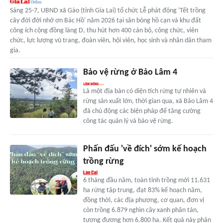
Sáng 25-7, UBND xã Gào (tỉnh Gia Lai) tổ chức Lễ phát động 'Tết trồng
cây đời đời nhớ ơn Bác Hồ' năm 2026 tại sân bóng hồ cạn và khu đất
công ích cộng đồng làng D, thu hút hơn 400 cán bộ, công chức, viên
chức, lực lượng vũ trang, đoàn viên, hội viên, học sinh và nhân dân tham
gia.
Bảo vệ rừng ở Bảo Lâm 4
Là một địa bàn có diện tích rừng tự nhiên và
rừng sản xuất lớn, thời gian qua, xã Bảo Lâm 4
đã chủ động các biện pháp để tăng cường
công tác quản lý và bảo vệ rừng.
Phấn đấu 'về đích' sớm kế hoạch
trồng rừng
6 tháng đầu năm, toàn tỉnh trồng mới 11.631
ha rừng tập trung, đạt 83% kế hoạch năm,
đồng thời, các địa phương, cơ quan, đơn vị
còn trồng 6.879 nghìn cây xanh phân tán,
tương đương hơn 6.800 ha. Kết quả này phản