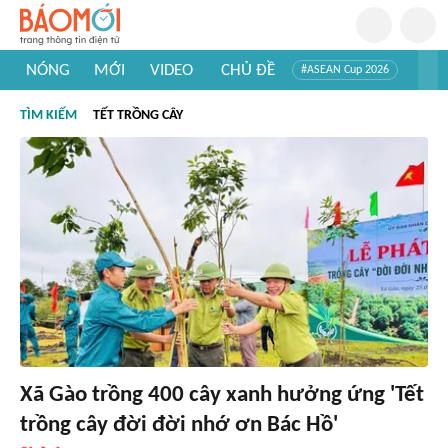
NÓNG
MỚI
VIDEO
CHỦ ĐỀ
#ASEAN Cup 2026
#Trí tuệ nhân tạo
#Mỹ - Iran
#Khám phá Việt Nam
TÌM KIẾM
TẾT TRỒNG CÂY
#Khám phá thế giới
Xã Gào trồng 400 cây xanh hưởng ứng 'Tết
trồng cây đời đời nhớ ơn Bác Hồ'