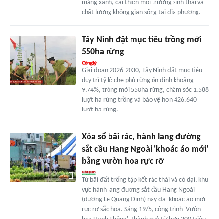
mảng xanh, cải thiện môi trường sinh thái và
chất lượng không gian sống tại địa phương.
Tây Ninh đặt mục tiêu trồng mới
550ha rừng
Giai đoạn 2026-2030, Tây Ninh đặt mục tiêu
duy trì tỷ lệ che phủ rừng ổn định khoảng
9,74%, trồng mới 550ha rừng, chăm sóc 1.588
lượt ha rừng trồng và bảo vệ hơn 426.640
lượt ha rừng.
Xóa sổ bãi rác, hành lang đường
sắt cầu Hang Ngoài 'khoác áo mới'
bằng vườn hoa rực rỡ
Từ bãi đất trống tập kết rác thải và cỏ dại, khu
vực hành lang đường sắt cầu Hang Ngoài
(đường Lê Quang Định) nay đã 'khoác áo mới'
rực rỡ sắc hoa. Sáng 19/5, công trình 'Vườn