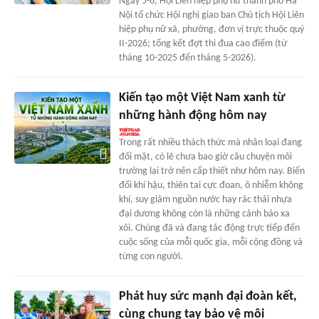
Ngày 5-6, Hội Liên hiệp phụ nữ thành phố Hà
Nội tổ chức Hội nghị giao ban Chủ tịch Hội Liên
hiệp phụ nữ xã, phường, đơn vị trực thuộc quý
II-2026; tổng kết đợt thi đua cao điểm (từ
tháng 10-2025 đến tháng 5-2026).
Kiến tạo một Việt Nam xanh từ
những hành động hôm nay
Trong rất nhiều thách thức mà nhân loại đang
đối mặt, có lẽ chưa bao giờ câu chuyện môi
trường lại trở nên cấp thiết như hôm nay. Biến
đổi khí hậu, thiên tai cực đoan, ô nhiễm không
khí, suy giảm nguồn nước hay rác thải nhựa
đại dương không còn là những cảnh báo xa
xôi. Chúng đã và đang tác động trực tiếp đến
cuộc sống của mỗi quốc gia, mỗi cộng đồng và
từng con người.
Phát huy sức mạnh đại đoàn kết,
cùng chung tay bảo vệ môi