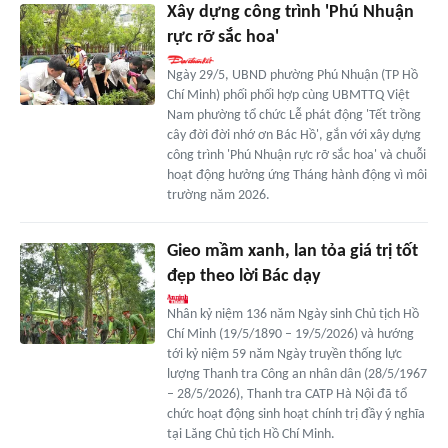
Xây dựng công trình 'Phú Nhuận
rực rỡ sắc hoa'
Ngày 29/5, UBND phường Phú Nhuận (TP Hồ
Chí Minh) phối phối hợp cùng UBMTTQ Việt
Nam phường tổ chức Lễ phát động 'Tết trồng
cây đời đời nhớ ơn Bác Hồ', gắn với xây dựng
công trình 'Phú Nhuận rực rỡ sắc hoa' và chuỗi
hoạt động hưởng ứng Tháng hành động vì môi
trường năm 2026.
Gieo mầm xanh, lan tỏa giá trị tốt
đẹp theo lời Bác dạy
Nhân kỷ niệm 136 năm Ngày sinh Chủ tịch Hồ
Chí Minh (19/5/1890 – 19/5/2026) và hướng
tới kỷ niệm 59 năm Ngày truyền thống lực
lượng Thanh tra Công an nhân dân (28/5/1967
– 28/5/2026), Thanh tra CATP Hà Nội đã tổ
chức hoạt động sinh hoạt chính trị đầy ý nghĩa
tại Lăng Chủ tịch Hồ Chí Minh.