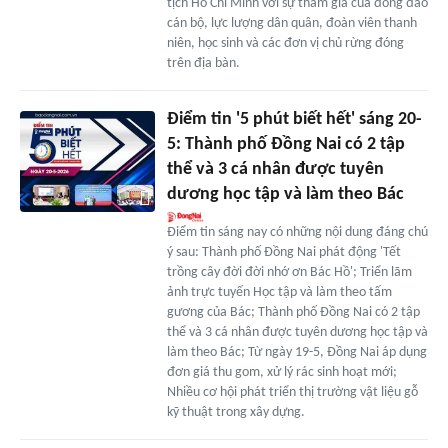
tịch Hồ Chí Minh với sự tham gia của đông đảo
cán bộ, lực lượng dân quân, đoàn viên thanh
niên, học sinh và các đơn vị chủ rừng đóng
trên địa bàn.
Điểm tin '5 phút biết hết' sáng 20-
5: Thành phố Đồng Nai có 2 tập
thể và 3 cá nhân được tuyên
dương học tập và làm theo Bác
Điểm tin sáng nay có những nội dung đáng chú
ý sau: Thành phố Đồng Nai phát động 'Tết
trồng cây đời đời nhớ ơn Bác Hồ'; Triển lãm
ảnh trực tuyến Học tập và làm theo tấm
gương của Bác; Thành phố Đồng Nai có 2 tập
thể và 3 cá nhân được tuyên dương học tập và
làm theo Bác; Từ ngày 19-5, Đồng Nai áp dụng
đơn giá thu gom, xử lý rác sinh hoạt mới;
Nhiều cơ hội phát triển thị trường vật liệu gỗ
kỹ thuật trong xây dựng.