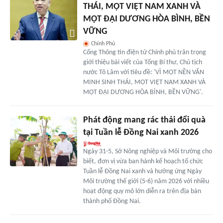
THÁI, MỘT VIỆT NAM XANH VÀ
MỘT ĐẠI DƯƠNG HÒA BÌNH, BỀN
VỮNG
Chính Phủ
Cổng Thông tin điện tử Chính phủ trân trọng
giới thiệu bài viết của Tổng Bí thư, Chủ tịch
nước Tô Lâm với tiêu đề: 'VÌ MỘT NỀN VĂN
MINH SINH THÁI, MỘT VIỆT NAM XANH VÀ
MỘT ĐẠI DƯƠNG HÒA BÌNH, BỀN VỮNG'.
Phát động mang rác thải đổi quà
tại Tuần lễ Đồng Nai xanh 2026
Ngày 31-5, Sở Nông nghiệp và Môi trường cho
biết, đơn vị vừa ban hành kế hoạch tổ chức
Tuần lễ Đồng Nai xanh và hưởng ứng Ngày
Môi trường thế giới (5-6) năm 2026 với nhiều
hoạt động quy mô lớn diễn ra trên địa bàn
thành phố Đồng Nai.