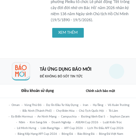
phường Pleiku tổ chức Lễ phát động 'Tết trồng
cây đời đời nhớ ơn Bác Hồ' năm 2026 nhân kỷ
niệm 136 năm Ngày sinh Chủ tịch Hồ Chí Minh
(19/5/1890 - 19/5/2026).
XEM THÊM
TẢI ỨNG DỤNG BÁO MỚI
ĐỂ KHÔNG BỎ SÓT TIN TỨC
Điều khoản sử dụng
Chính sách bảo mật
Oman
Vùng Thủ Đô
Dự Án Đầu Tư Xây Dựng
Iran
Hạ Tầng
Võ Xuân Trường
Bắc Ninh (thành Phố)
Chợ Biên Hòa
Chủ Tịch Quốc Hội
Tô Lâm
Eo Biển Hormuz
An Ninh Mạng
Campuchia
Đường Vành Đai 5
Sophon Zaram
Năm
Kim Sang-Sik
Doanh Nghiệp
ASEAN Cup 2026
Luật Kiến Trúc
Lê Minh Hưng
Liên Bang Nga
AFF Cup 2026
Lịch Thi Đấu AFF Cup 2026
Bảng Xếp Hạng AFF Cup 2026
Bóng Đá
Báo Bóng Đá
Bóng Đá Việt Nam