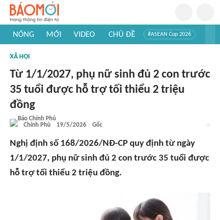
NÓNG
MỚI
VIDEO
CHỦ ĐỀ
#ASEAN Cup 2026
#Trí tuệ nhân tạo
#Mỹ - Iran
#Khám phá Việt Nam
XÃ HỘI
#Khám phá thế giới
Từ 1/1/2027, phụ nữ sinh đủ 2 con trước
35 tuổi được hỗ trợ tối thiểu 2 triệu
đồng
Chính Phủ
19/5/2026
Gốc
Nghị định số 168/2026/NĐ-CP quy định từ ngày
1/1/2027, phụ nữ sinh đủ 2 con trước 35 tuổi được
hỗ trợ tối thiểu 2 triệu đồng.