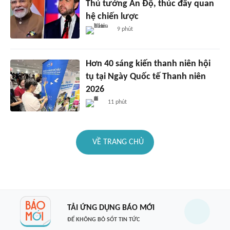
Thủ tướng Ấn Độ, thúc đẩy quan
hệ chiến lược
9 phút
Hơn 40 sáng kiến thanh niên hội
tụ tại Ngày Quốc tế Thanh niên
2026
11 phút
VỀ TRANG CHỦ
TẢI ỨNG DỤNG BÁO MỚI
ĐỂ KHÔNG BỎ SÓT TIN TỨC