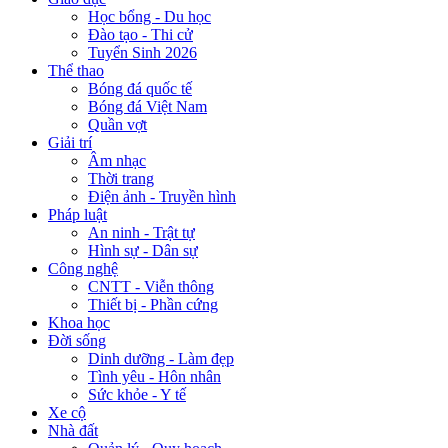
Học bổng - Du học
Đào tạo - Thi cử
Tuyển Sinh 2026
Thể thao
Bóng đá quốc tế
Bóng đá Việt Nam
Quần vợt
Giải trí
Âm nhạc
Thời trang
Điện ảnh - Truyền hình
Pháp luật
An ninh - Trật tự
Hình sự - Dân sự
Công nghệ
CNTT - Viễn thông
Thiết bị - Phần cứng
Khoa học
Đời sống
Dinh dưỡng - Làm đẹp
Tình yêu - Hôn nhân
Sức khỏe - Y tế
Xe cộ
Nhà đất