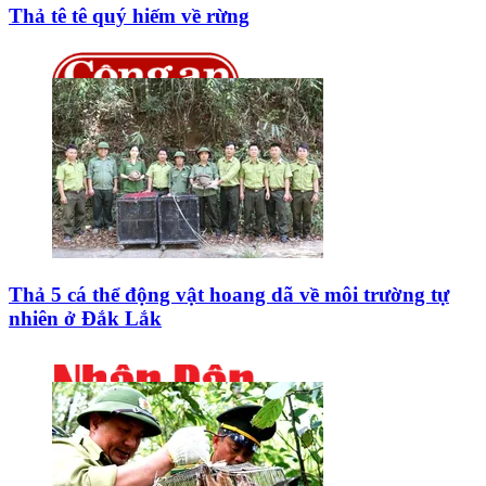
Thả tê tê quý hiếm về rừng
Thả 5 cá thể động vật hoang dã về môi trường tự
nhiên ở Đắk Lắk