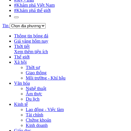
#Khám phá Việt Nam
#Khám phá thế giới
Tin
Thông tin bóng đá
Giá vàng hôm nay
Thời tiết
Xem thêm tiện ích
Thế giới
Xã hội
Thời sự
Giao thông
Môi trường - Khí hậu
Văn hóa
Nghệ thuật
Ẩm thực
Du lịch
Kinh tế
Lao động - Việc làm
Tài chính
Chứng khoán
Kinh doanh
Giáo dục