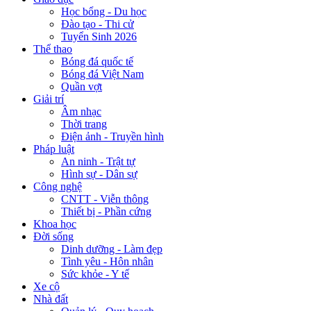
Học bổng - Du học
Đào tạo - Thi cử
Tuyển Sinh 2026
Thể thao
Bóng đá quốc tế
Bóng đá Việt Nam
Quần vợt
Giải trí
Âm nhạc
Thời trang
Điện ảnh - Truyền hình
Pháp luật
An ninh - Trật tự
Hình sự - Dân sự
Công nghệ
CNTT - Viễn thông
Thiết bị - Phần cứng
Khoa học
Đời sống
Dinh dưỡng - Làm đẹp
Tình yêu - Hôn nhân
Sức khỏe - Y tế
Xe cộ
Nhà đất