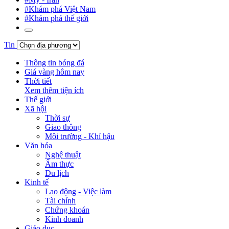
#Khám phá Việt Nam
#Khám phá thế giới
Tin
Thông tin bóng đá
Giá vàng hôm nay
Thời tiết
Xem thêm tiện ích
Thế giới
Xã hội
Thời sự
Giao thông
Môi trường - Khí hậu
Văn hóa
Nghệ thuật
Ẩm thực
Du lịch
Kinh tế
Lao động - Việc làm
Tài chính
Chứng khoán
Kinh doanh
Giáo dục