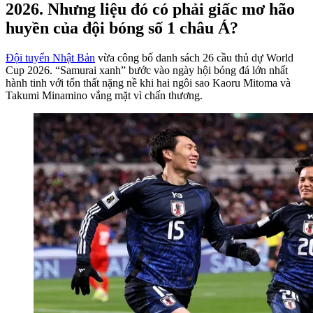
2026. Nhưng liệu đó có phải giấc mơ hão
huyền của đội bóng số 1 châu Á?
Đội tuyển Nhật Bản
vừa công bố danh sách 26 cầu thủ dự World
Cup 2026. “Samurai xanh” bước vào ngày hội bóng đá lớn nhất
hành tinh với tổn thất nặng nề khi hai ngôi sao Kaoru Mitoma và
Takumi Minamino vắng mặt vì chấn thương.