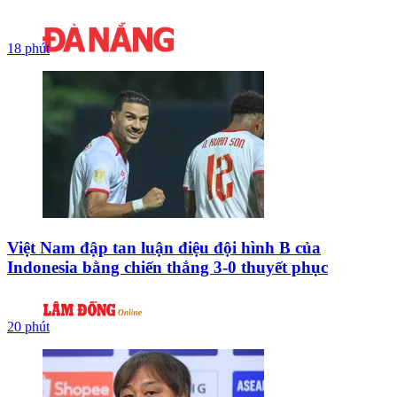
18 phút
Việt Nam đập tan luận điệu đội hình B của
Indonesia bằng chiến thắng 3-0 thuyết phục
20 phút