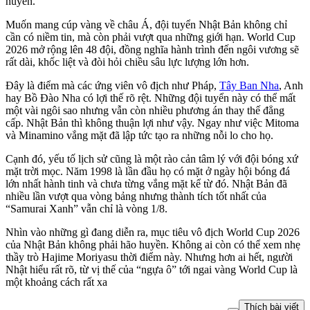
huyền.
Muốn mang cúp vàng về châu Á, đội tuyển Nhật Bản không chỉ
cần có niềm tin, mà còn phải vượt qua những giới hạn. World Cup
2026 mở rộng lên 48 đội, đồng nghĩa hành trình đến ngôi vương sẽ
rất dài, khốc liệt và đòi hỏi chiều sâu lực lượng lớn hơn.
Đây là điểm mà các ứng viên vô địch như Pháp,
Tây Ban Nha
, Anh
hay Bồ Đào Nha có lợi thế rõ rệt. Những đội tuyển này có thể mất
một vài ngôi sao nhưng vẫn còn nhiều phương án thay thế đẳng
cấp. Nhật Bản thì không thuận lợi như vậy. Ngay như việc Mitoma
và Minamino vắng mặt đã lập tức tạo ra những nỗi lo cho họ.
Cạnh đó, yếu tố lịch sử cũng là một rào cản tâm lý với đội bóng xứ
mặt trời mọc. Năm 1998 là lần đầu họ có mặt ở ngày hội bóng đá
lớn nhất hành tinh và chưa từng vắng mặt kể từ đó. Nhật Bản đã
nhiều lần vượt qua vòng bảng nhưng thành tích tốt nhất của
“Samurai Xanh” vẫn chỉ là vòng 1/8.
Nhìn vào những gì đang diễn ra, mục tiêu vô địch World Cup 2026
của Nhật Bản không phải hão huyền. Không ai còn có thể xem nhẹ
thầy trò Hajime Moriyasu thời điểm này. Nhưng hơn ai hết, người
Nhật hiểu rất rõ, từ vị thế của “ngựa ô” tới ngai vàng World Cup là
một khoảng cách rất xa
Thích bài viết