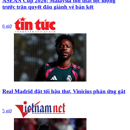
ASEAN Cup 2026: Malaysia tổn thất lực lượng
trước trận quyết đấu giành vé bán kết
6 giờ
Real Madrid đặt tối hậu thư, Vinicius phản ứng gắt
5 giờ