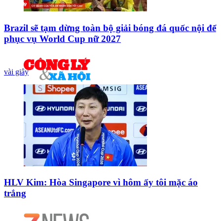
Brazil sẽ tạm dừng toàn bộ giải bóng đá quốc nội để
phục vụ World Cup nữ 2027
vài giây
HLV Kim: Hòa Singapore vì hôm ấy tôi mặc áo
trắng