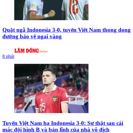
Quật ngã Indonesia 3-0, tuyển Việt Nam thong dong
đường bảo vệ ngai vàng
8 phút
Tuyển Việt Nam hạ Indonesia 3-0: Sự thật sau cái
mác đội hình B và bản lĩnh của nhà vô địch