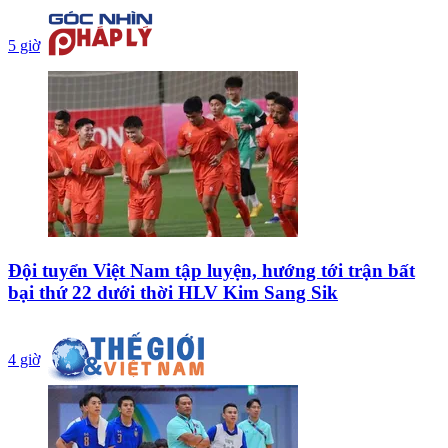
5 giờ
Đội tuyển Việt Nam tập luyện, hướng tới trận bất
bại thứ 22 dưới thời HLV Kim Sang Sik
4 giờ