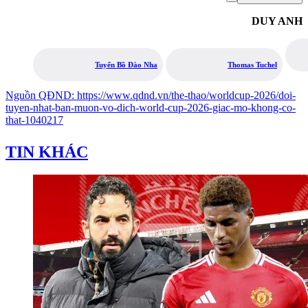
DUY ANH
Tuyển Bồ Đào Nha
Thomas Tuchel
Nguồn
QĐND
:
https://www.qdnd.vn/the-thao/worldcup-2026/doi-
tuyen-nhat-ban-muon-vo-dich-world-cup-2026-giac-mo-khong-co-
that-1040217
TIN KHÁC