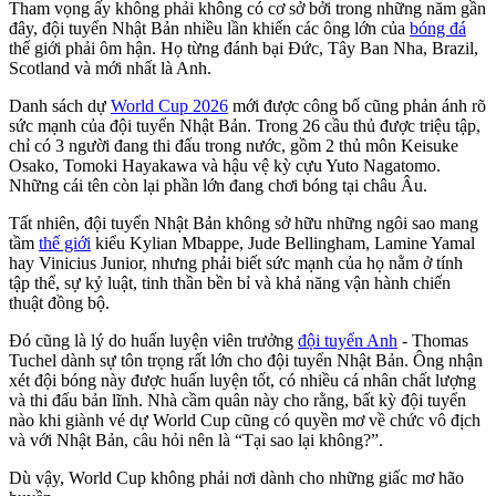
Tham vọng ấy không phải không có cơ sở bởi trong những năm gần
đây, đội tuyển Nhật Bản nhiều lần khiến các ông lớn của
bóng đá
thế giới phải ôm hận. Họ từng đánh bại Đức, Tây Ban Nha, Brazil,
Scotland và mới nhất là Anh.
Danh sách dự
World Cup 2026
mới được công bố cũng phản ánh rõ
sức mạnh của đội tuyển Nhật Bản. Trong 26 cầu thủ được triệu tập,
chỉ có 3 người đang thi đấu trong nước, gồm 2 thủ môn Keisuke
Osako, Tomoki Hayakawa và hậu vệ kỳ cựu Yuto Nagatomo.
Những cái tên còn lại phần lớn đang chơi bóng tại châu Âu.
Tất nhiên, đội tuyển Nhật Bản không sở hữu những ngôi sao mang
tầm
thế giới
kiểu Kylian Mbappe, Jude Bellingham, Lamine Yamal
hay Vinicius Junior, nhưng phải biết sức mạnh của họ nằm ở tính
tập thể, sự kỷ luật, tinh thần bền bỉ và khả năng vận hành chiến
thuật đồng bộ.
Đó cũng là lý do huấn luyện viên trưởng
đội tuyển Anh
- Thomas
Tuchel dành sự tôn trọng rất lớn cho đội tuyển Nhật Bản. Ông nhận
xét đội bóng này được huấn luyện tốt, có nhiều cá nhân chất lượng
và thi đấu bản lĩnh. Nhà cầm quân này cho rằng, bất kỳ đội tuyển
nào khi giành vé dự World Cup cũng có quyền mơ về chức vô địch
và với Nhật Bản, câu hỏi nên là “Tại sao lại không?”.
Dù vậy, World Cup không phải nơi dành cho những giấc mơ hão