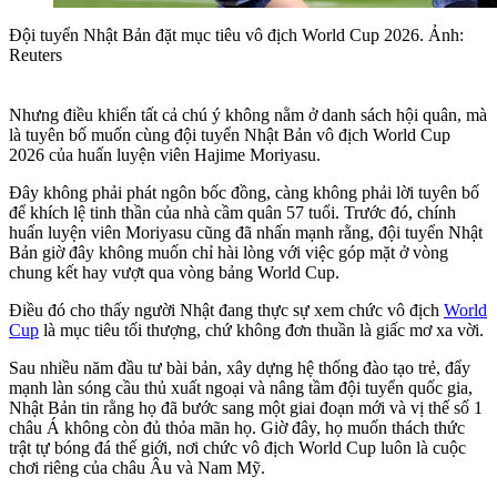
Đội tuyển Nhật Bản đặt mục tiêu vô địch World Cup 2026. Ảnh:
Reuters
Nhưng điều khiến tất cả chú ý không nằm ở danh sách hội quân, mà
là tuyên bố muốn cùng đội tuyển Nhật Bản vô địch World Cup
2026 của huấn luyện viên Hajime Moriyasu.
Đây không phải phát ngôn bốc đồng, càng không phải lời tuyên bố
để khích lệ tinh thần của nhà cầm quân 57 tuổi. Trước đó, chính
huấn luyện viên Moriyasu cũng đã nhấn mạnh rằng, đội tuyển Nhật
Bản giờ đây không muốn chỉ hài lòng với việc góp mặt ở vòng
chung kết hay vượt qua vòng bảng World Cup.
Điều đó cho thấy người Nhật đang thực sự xem chức vô địch
World
Cup
là mục tiêu tối thượng, chứ không đơn thuần là giấc mơ xa vời.
Sau nhiều năm đầu tư bài bản, xây dựng hệ thống đào tạo trẻ, đẩy
mạnh làn sóng cầu thủ xuất ngoại và nâng tầm đội tuyển quốc gia,
Nhật Bản tin rằng họ đã bước sang một giai đoạn mới và vị thế số 1
châu Á không còn đủ thỏa mãn họ. Giờ đây, họ muốn thách thức
trật tự bóng đá thế giới, nơi chức vô địch World Cup luôn là cuộc
chơi riêng của châu Âu và Nam Mỹ.