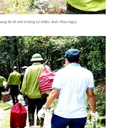
hoang dã về môi trường tự nhiên. Ảnh: Phan Ngọc