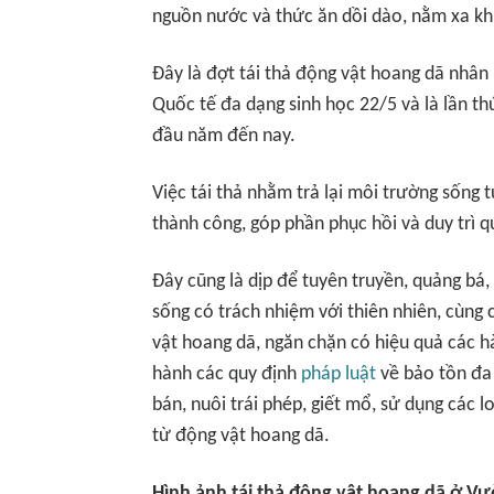
nguồn nước và thức ăn dồi dào, nằm xa kh
Đây là đợt tái thả động vật hoang dã nhâ
Quốc tế đa dạng sinh học 22/5 và là lần t
đầu năm đến nay.
Việc tái thả nhằm trả lại môi trường sống 
thành công, góp phần phục hồi và duy trì qu
Đây cũng là dịp để tuyên truyền, quảng bá
sống có trách nhiệm với thiên nhiên, cùng 
vật hoang dã, ngăn chặn có hiệu quả các h
hành các quy định
pháp luật
về bảo tồn đa 
bán, nuôi trái phép, giết mổ, sử dụng các 
từ động vật hoang dã.
Hình ảnh tái thả động vật hoang dã ở Vư