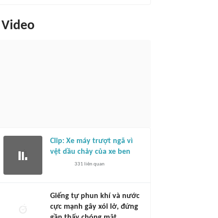
Video
Clip: Xe máy trượt ngã vì
vệt dầu chảy của xe ben
331
liên quan
Giếng tự phun khí và nước
cực mạnh gây xói lở, đứng
gần thấy chóng mặt