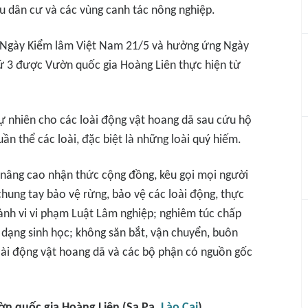
u dân cư và các vùng canh tác nông nghiệp.
n Ngày Kiểm lâm Việt Nam 21/5 và hưởng ứng Ngày
hứ 3 được Vườn quốc gia Hoàng Liên thực hiện từ
tự nhiên cho các loài động vật hoang dã sau cứu hộ
ần thể các loài, đặc biệt là những loài quý hiếm.
, nâng cao nhận thức cộng đồng, kêu gọi mọi người
chung tay bảo vệ rừng, bảo vệ các loài động, thực
ành vi vi phạm Luật Lâm nghiệp; nghiêm túc chấp
dạng sinh học; không săn bắt, vận chuyển, buôn
loài động vật hoang dã và các bộ phận có nguồn gốc
ờn quốc gia Hoàng Liên (Sa Pa,
Lào Cai
)