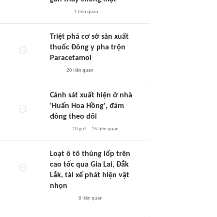
1
liên quan
Triệt phá cơ sở sản xuất
thuốc Đông y pha trộn
Paracetamol
20
liên quan
Cảnh sát xuất hiện ở nhà
'Huấn Hoa Hồng', đám
đông theo dõi
10 giờ
15
liên quan
Loạt ô tô thủng lốp trên
cao tốc qua Gia Lai, Đắk
Lắk, tài xế phát hiện vật
nhọn
8
liên quan