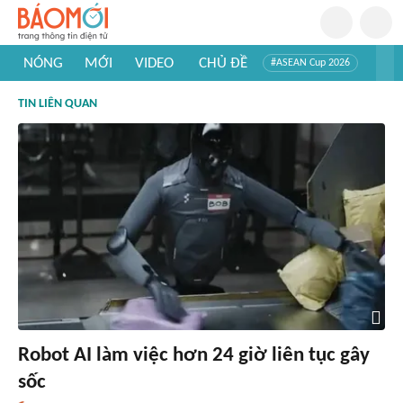
NÓNG
MỚI
VIDEO
CHỦ ĐỀ
#ASEAN Cup 2026
#Trí tuệ nhân tạo
#Mỹ - Iran
#Khám phá Việt Nam
TIN LIÊN QUAN
#Khám phá thế giới
Robot AI làm việc hơn 24 giờ liên tục gây
sốc