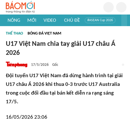
NÓNG
MỚI
VIDEO
CHỦ ĐỀ
#ASEAN Cup 2026
#Trí tuệ nhân tạo
#Mỹ - Iran
#Khám phá Việt Nam
THỂ THAO
BÓNG ĐÁ VIỆT NAM
#Khám phá thế giới
U17 Việt Nam chia tay giải U17 châu Á
2026
17/5/2026
Gốc
Đội tuyển U17 Việt Nam đã dừng hành trình tại giải
U17 châu Á 2026 khi thua 0-3 trước U17 Australia
trong cuộc đối đầu tại bán kết diễn ra rạng sáng
17/5.
16/05/2026 23:06