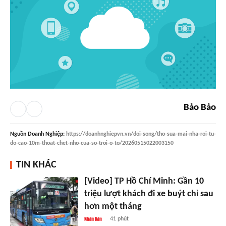
Bảo Bảo
Nguồn
Doanh Nghiệp
:
https://doanhnghiepvn.vn/doi-song/tho-sua-mai-nha-roi-tu-
do-cao-10m-thoat-chet-nho-cua-so-troi-o-to/20260515022003150
TIN KHÁC
[Video] TP Hồ Chí Minh: Gần 10
triệu lượt khách đi xe buýt chỉ sau
hơn một tháng
41 phút