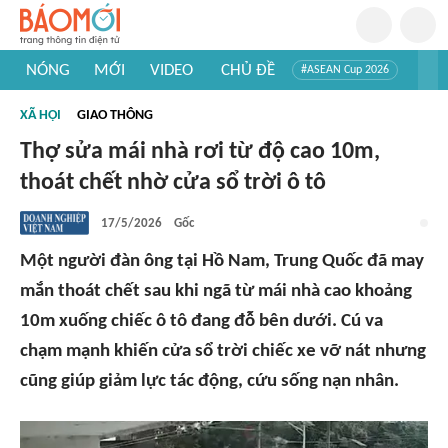
NÓNG
MỚI
VIDEO
CHỦ ĐỀ
#ASEAN Cup 2026
#Trí tuệ nhân tạo
#Mỹ - Iran
#Khám phá Việt Nam
XÃ HỘI
GIAO THÔNG
#Khám phá thế giới
Thợ sửa mái nhà rơi từ độ cao 10m,
thoát chết nhờ cửa sổ trời ô tô
17/5/2026
Gốc
Một người đàn ông tại Hồ Nam, Trung Quốc đã may
mắn thoát chết sau khi ngã từ mái nhà cao khoảng
10m xuống chiếc ô tô đang đỗ bên dưới. Cú va
chạm mạnh khiến cửa sổ trời chiếc xe vỡ nát nhưng
cũng giúp giảm lực tác động, cứu sống nạn nhân.