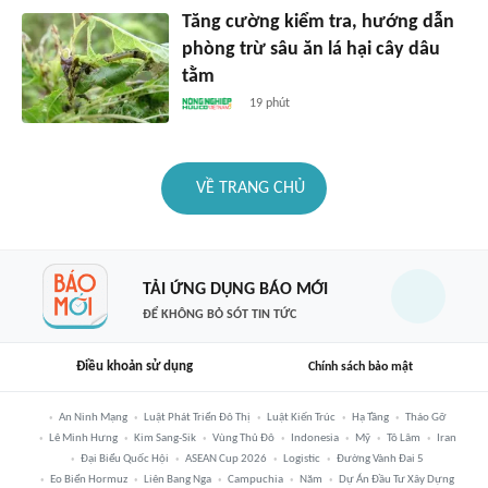
Tăng cường kiểm tra, hướng dẫn
phòng trừ sâu ăn lá hại cây dâu
tằm
19 phút
VỀ TRANG CHỦ
TẢI ỨNG DỤNG BÁO MỚI
ĐỂ KHÔNG BỎ SÓT TIN TỨC
Điều khoản sử dụng
Chính sách bảo mật
An Ninh Mạng
Luật Phát Triển Đô Thị
Luật Kiến Trúc
Hạ Tầng
Tháo Gỡ
Lê Minh Hưng
Kim Sang-Sik
Vùng Thủ Đô
Indonesia
Mỹ
Tô Lâm
Iran
Đại Biểu Quốc Hội
ASEAN Cup 2026
Logistic
Đường Vành Đai 5
Eo Biển Hormuz
Liên Bang Nga
Campuchia
Năm
Dự Án Đầu Tư Xây Dựng