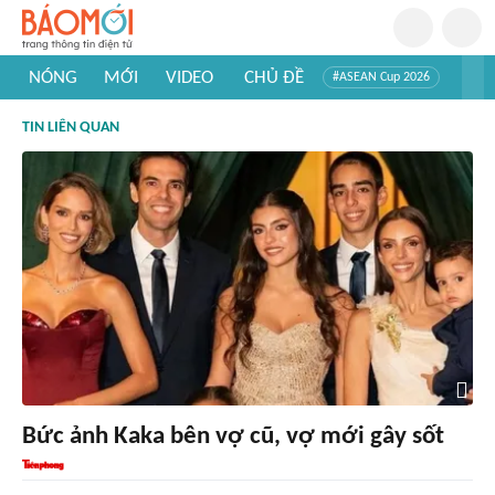
NÓNG
MỚI
VIDEO
CHỦ ĐỀ
#ASEAN Cup 2026
#Trí tuệ nhân tạo
#Mỹ - Iran
#Khám phá Việt Nam
TIN LIÊN QUAN
#Khám phá thế giới
Bức ảnh Kaka bên vợ cũ, vợ mới gây sốt