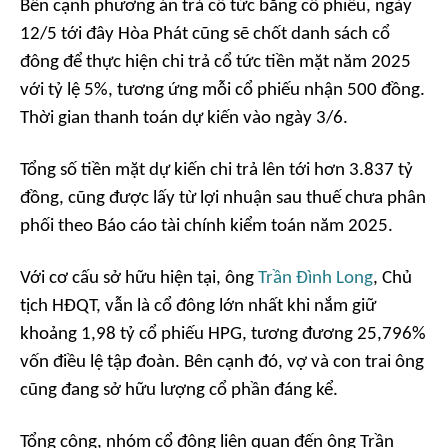
Bên cạnh phương án trả cổ tức bằng cổ phiếu, ngày
12/5 tới đây Hòa Phát cũng sẽ chốt danh sách cổ
đông để thực hiện chi trả cổ tức tiền mặt năm 2025
với tỷ lệ 5%, tương ứng mỗi cổ phiếu nhận 500 đồng.
Thời gian thanh toán dự kiến vào ngày 3/6.
Tổng số tiền mặt dự kiến chi trả lên tới hơn 3.837 tỷ
đồng, cũng được lấy từ lợi nhuận sau thuế chưa phân
phối theo Báo cáo tài chính kiểm toán năm 2025.
Với cơ cấu sở hữu hiện tại, ông
Trần Đình Long
, Chủ
tịch HĐQT, vẫn là cổ đông lớn nhất khi nắm giữ
khoảng 1,98 tỷ cổ phiếu HPG, tương đương 25,796%
vốn điều lệ tập đoàn. Bên cạnh đó, vợ và con trai ông
cũng đang sở hữu lượng cổ phần đáng kể.
Tổng cộng, nhóm cổ đông liên quan đến ông Trần