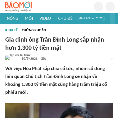
NÓNG
MỚI
VIDEO
CHỦ ĐỀ
#ASEAN Cup 2026
#Trí tuệ nhân tạo
#Mỹ - Iran
#Khám phá Việt Nam
KINH TẾ
CHỨNG KHOÁN
#Khám phá thế giới
Gia đình ông Trần Đình Long sắp nhận
hơn 1.300 tỷ tiền mặt
10/5/2026
Gốc
Với việc Hòa Phát sắp chia cổ tức, nhóm cổ đông
liên quan Chủ tịch Trần Đình Long sẽ nhận về
khoảng 1.300 tỷ tiền mặt cùng hàng trăm triệu cổ
phiếu mới.