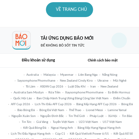
VỀ TRANG CHỦ
TẢI ỨNG DỤNG BÁO MỚI
ĐỂ KHÔNG BỎ SÓT TIN TỨC
Điều khoản sử dụng
Chính sách bảo mật
Australia
Malaysia
Myanmar
Liên Bang Nga
Nắng Nóng
Saysomphone Phomvihane
New Zealand Cindy Kiro
Ukraine
Mũi Nghê
Tô Lâm
ASEAN Cup 2026
Luật Dầu Khí
Iran
New Zealand
Australia Sam Mostyn
Rửa Tiền
Xaysomphone Phomvihane
Eo Biển Hormuz
Quốc Hội Lào
Ban Chấp Hành Trung Ương Đảng Cộng Sản Việt Nam
Điểm Chuẩn
AFF Cup 2026
Lịch Thi Đấu AFF Cup 2026
Bảng Xếp Hạng AFF Cup 2026
Bóng Đá
Báo Bóng Đá
Bóng Đá Việt Nam
Thể Thao
Lionel Messi
Lamine Yamal
Nguyễn Xuân Son
Nguyễn Đình Bắc
Tin Thế Giới
Pháp Luật
Xã Hội
Tin Bão
Tin Tức
Giá Vàng
Tuyển Việt Nam
U23 Việt Nam
U17 Việt Nam
Kết Quả Bóng Đá
Ngoại Hạng Anh
Bảng Xếp Hạng Ngoại Hạng Anh
Lịch Thi Đấu Ngoại Hạng Anh
Cúp C1
Kết Quả Vietlott Power 6/55
Kết Quả Xổ Số