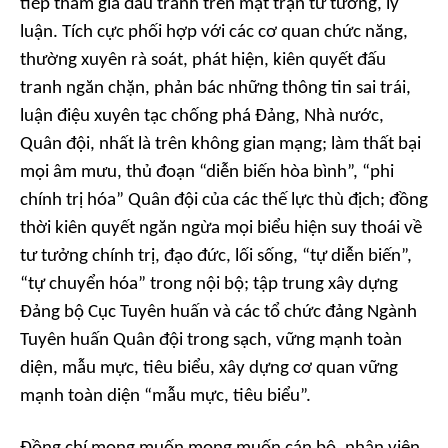
tiếp tham gia đấu tranh trên mặt trận tư tưởng, lý
luận. Tích cực phối hợp với các cơ quan chức năng,
thường xuyên rà soát, phát hiện, kiên quyết đấu
tranh ngăn chặn, phản bác những thông tin sai trái,
luận điệu xuyên tạc chống phá Đảng, Nhà nước,
Quân đội, nhất là trên không gian mạng; làm thất bại
mọi âm mưu, thủ đoạn “diễn biến hòa bình”, “phi
chính trị hóa” Quân đội của các thế lực thù địch; đồng
thời kiên quyết ngăn ngừa mọi biểu hiện suy thoái về
tư tưởng chính trị, đạo đức, lối sống, “tự diễn biến”,
“tự chuyển hóa” trong nội bộ; tập trung xây dựng
Đảng bộ Cục Tuyên huấn và các tổ chức đảng Ngành
Tuyên huấn Quân đội trong sạch, vững mạnh toàn
diện, mẫu mực, tiêu biểu, xây dựng cơ quan vững
mạnh toàn diện “mẫu mực, tiêu biểu”.