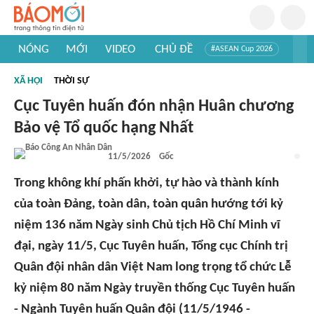
NÓNG
MỚI
VIDEO
CHỦ ĐỀ
#ASEAN Cup 2026
#Trí tuệ nhân tạo
#Mỹ - Iran
#Khám phá Việt Nam
XÃ HỘI
THỜI SỰ
#Khám phá thế giới
Cục Tuyên huấn đón nhận Huân chương
Bảo vệ Tổ quốc hạng Nhất
11/5/2026
Gốc
Trong không khí phấn khởi, tự hào và thành kính
của toàn Đảng, toàn dân, toàn quân hướng tới kỷ
niệm 136 năm Ngày sinh Chủ tịch Hồ Chí Minh vĩ
đại, ngày 11/5, Cục Tuyên huấn, Tổng cục Chính trị
Quân đội nhân dân Việt Nam long trọng tổ chức Lễ
kỷ niệm 80 năm Ngày truyền thống Cục Tuyên huấn
- Ngành Tuyên huấn Quân đội (11/5/1946 -