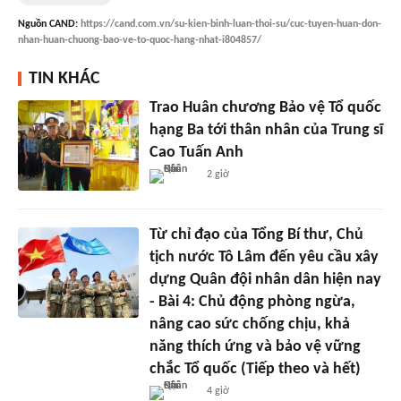
Nguồn
CAND
:
https://cand.com.vn/su-kien-binh-luan-thoi-su/cuc-tuyen-huan-don-
nhan-huan-chuong-bao-ve-to-quoc-hang-nhat-i804857/
TIN KHÁC
Trao Huân chương Bảo vệ Tổ quốc
hạng Ba tới thân nhân của Trung sĩ
Cao Tuấn Anh
2 giờ
Từ chỉ đạo của Tổng Bí thư, Chủ
tịch nước Tô Lâm đến yêu cầu xây
dựng Quân đội nhân dân hiện nay
- Bài 4: Chủ động phòng ngừa,
nâng cao sức chống chịu, khả
năng thích ứng và bảo vệ vững
chắc Tổ quốc (Tiếp theo và hết)
4 giờ