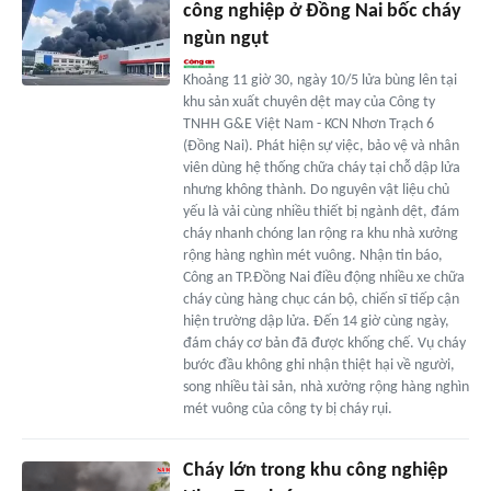
công nghiệp ở Đồng Nai bốc cháy
ngùn ngụt
Khoảng 11 giờ 30, ngày 10/5 lửa bùng lên tại
khu sản xuất chuyên dệt may của Công ty
TNHH G&E Việt Nam - KCN Nhơn Trạch 6
(Đồng Nai). Phát hiện sự việc, bảo vệ và nhân
viên dùng hệ thống chữa cháy tại chỗ dập lửa
nhưng không thành. Do nguyên vật liệu chủ
yếu là vải cùng nhiều thiết bị ngành dệt, đám
cháy nhanh chóng lan rộng ra khu nhà xưởng
rộng hàng nghìn mét vuông. Nhận tin báo,
Công an TP.Đồng Nai điều động nhiều xe chữa
cháy cùng hàng chục cán bộ, chiến sĩ tiếp cận
hiện trường dập lửa. Đến 14 giờ cùng ngày,
đám cháy cơ bản đã được khống chế. Vụ cháy
bước đầu không ghi nhận thiệt hại về người,
song nhiều tài sản, nhà xưởng rộng hàng nghìn
mét vuông của công ty bị cháy rụi.
Cháy lớn trong khu công nghiệp