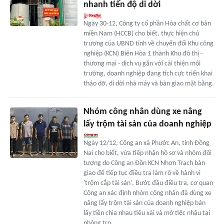
nhanh tiến độ di dời
Ngày 30-12, Công ty cổ phần Hóa chất cơ bản
miền Nam (HCCB) cho biết, thực hiện chủ
trương của UBND tỉnh về chuyển đổi Khu công
nghiệp (KCN) Biên Hòa 1 thành Khu đô thị -
thương mại - dịch vụ gắn với cải thiện môi
trường, doanh nghiệp đang tích cực triển khai
tháo dỡ, di dời nhà máy và bàn giao mặt bằng.
Nhóm công nhân dùng xe nâng
lấy trộm tài sản của doanh nghiệp
Ngày 12/12, Công an xã Phước An, tỉnh Đồng
Nai cho biết, vừa tiếp nhận hồ sơ và nhóm đối
tượng do Công an Đồn KCN Nhơn Trạch bàn
giao để tiếp tục điều tra làm rõ về hành vi
'trộm cắp tài sản'. Bước đầu điều tra, cơ quan
Công an xác định nhóm công nhân đã dùng xe
nâng lấy trộm tài sản của doanh nghiệp bán
lấy tiền chia nhau tiêu xài và mở tiệc nhậu tại
phòng trọ.