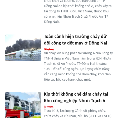
chữa cháy và cứu hộ, cứu nạn Công an TP
Đồng Nai đã kịp thời khống chế vụ cháy xảy ra
tại Công ty TNHH G&E Việt Nam, thuộc Khu
công nghiệp Nhơn Trạch 6, xã Phước An (TP
Đồng Nai).
Toàn cảnh hiện trường cháy dữ
dội công ty dệt may ở Đồng Nai
Vụ cháy lớn bùng phát tại xưởng A của Công ty
TNHH Uniwin Việt Nam nằm trong KCN Nhơn
Trạch 6, xã An Phước, TP Đồng Nai khoảng
10h. Đến tối cùng ngày, lực lượng chức năng
vẫn căng mình khống chế đám cháy, khói đen
tiếp tục bốc cao hàng chục mét.
Kịp thời khống chế đám cháy tại
Khu công nghiệp Nhơn Trạch 6
Trưa 10-5, lực lượng Cảnh sát phòng cháy,
chữa cháy và cứu nạn, cứu hộ (PCCC và CNCH)