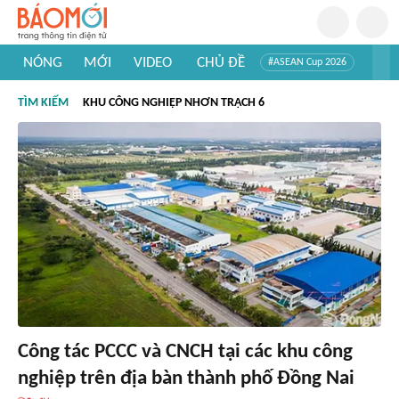
NÓNG
MỚI
VIDEO
CHỦ ĐỀ
#ASEAN Cup 2026
#Trí tuệ nhân tạo
#Mỹ - Iran
#Khám phá Việt Nam
TÌM KIẾM
KHU CÔNG NGHIỆP NHƠN TRẠCH 6
#Khám phá thế giới
Công tác PCCC và CNCH tại các khu công
nghiệp trên địa bàn thành phố Đồng Nai