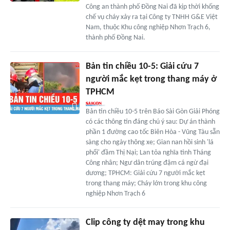
Công an thành phố Đồng Nai đã kịp thời khống
chế vụ cháy xảy ra tại Công ty TNHH G&E Việt
Nam, thuộc Khu công nghiệp Nhơn Trạch 6,
thành phố Đồng Nai.
Bản tin chiều 10-5: Giải cứu 7
người mắc kẹt trong thang máy ở
TPHCM
Bản tin chiều 10-5 trên Báo Sài Gòn Giải Phóng
có các thông tin đáng chú ý sau: Dự án thành
phần 1 đường cao tốc Biên Hòa - Vũng Tàu sẵn
sàng cho ngày thông xe; Gian nan hồi sinh 'lá
phổi' đầm Thị Nại; Lan tỏa nghĩa tình Tháng
Công nhân; Ngư dân trúng đậm cá ngừ đại
dương; TPHCM: Giải cứu 7 người mắc kẹt
trong thang máy; Cháy lớn trong khu công
nghiệp Nhơn Trạch 6
Clip công ty dệt may trong khu