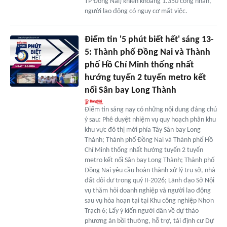
TP Đồng Nai) khiến khoảng 1.350 công nhân,
người lao động có nguy cơ mất việc.
Điểm tin '5 phút biết hết' sáng 13-
5: Thành phố Đồng Nai và Thành
phố Hồ Chí Minh thống nhất
hướng tuyến 2 tuyến metro kết
nối Sân bay Long Thành
Điểm tin sáng nay có những nội dung đáng chú
ý sau: Phê duyệt nhiệm vụ quy hoạch phân khu
khu vực đô thị mới phía Tây Sân bay Long
Thành; Thành phố Đồng Nai và Thành phố Hồ
Chí Minh thống nhất hướng tuyến 2 tuyến
metro kết nối Sân bay Long Thành; Thành phố
Đồng Nai yêu cầu hoàn thành xử lý trụ sở, nhà
đất dôi dư trong quý II-2026; Lãnh đạo Sở Nội
vụ thăm hỏi doanh nghiệp và người lao động
sau vụ hỏa hoạn tại tại Khu công nghiệp Nhơn
Trạch 6; Lấy ý kiến người dân về dự thảo
phương án bồi thường, hỗ trợ, tái định cư Dự