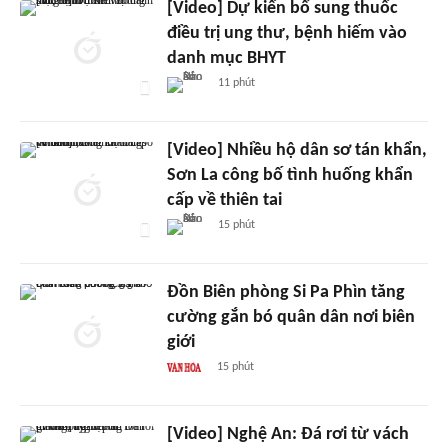
[Video] Dự kiến bổ sung thuốc
điều trị ung thư, bệnh hiếm vào
danh mục BHYT
11 phút
[Video] Nhiều hộ dân sơ tán khẩn,
Sơn La công bố tình huống khẩn
cấp về thiên tai
15 phút
Đồn Biên phòng Si Pa Phìn tăng
cường gắn bó quân dân nơi biên
giới
15 phút
[Video] Nghệ An: Đá rơi từ vách