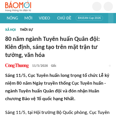
NÓNG
MỚI
VIDEO
CHỦ ĐỀ
#ASEAN Cup 2026
#Trí tuệ nhân tạo
#Mỹ - Iran
#Khám phá Việt Nam
XÃ HỘI
THỜI SỰ
#Khám phá thế giới
80 năm ngành Tuyên huấn Quân đội:
Kiên định, sáng tạo trên mặt trận tư
tưởng, văn hóa
11/5/2026
Gốc
Sáng 11/5, Cục Tuyên huấn long trọng tổ chức Lễ kỷ
niệm 80 năm Ngày truyền thống Cục Tuyên huấn -
ngành Tuyên huấn Quân đội và đón nhận Huân
chương Bảo vệ Tổ quốc hạng Nhất.
Sáng 11/5, tại Hội trường Bộ Quốc phòng, Cục Tuyên