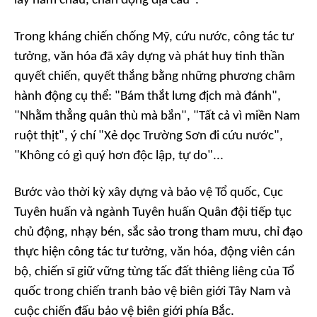
lẫy năm châu, chấn động địa cầu".
Trong kháng chiến chống Mỹ, cứu nước, công tác tư
tưởng, văn hóa đã xây dựng và phát huy tinh thần
quyết chiến, quyết thắng bằng những phương châm
hành động cụ thể: "Bám thắt lưng địch mà đánh",
"Nhằm thẳng quân thù mà bắn", "Tất cả vì miền Nam
ruột thịt", ý chí "Xẻ dọc Trường Sơn đi cứu nước",
"Không có gì quý hơn độc lập, tự do"...
Bước vào thời kỳ xây dựng và bảo vệ Tổ quốc, Cục
Tuyên huấn và ngành Tuyên huấn Quân đội tiếp tục
chủ động, nhạy bén, sắc sảo trong tham mưu, chỉ đạo
thực hiện công tác tư tưởng, văn hóa, động viên cán
bộ, chiến sĩ giữ vững từng tấc đất thiêng liêng của Tổ
quốc trong chiến tranh bảo vệ biên giới Tây Nam và
cuộc chiến đấu bảo vệ biên giới phía Bắc.