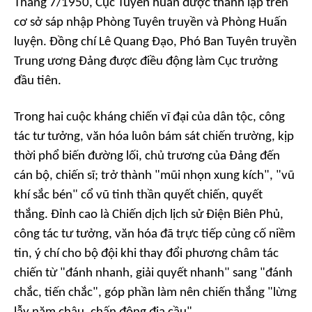
Tháng 7/1950, Cục Tuyên huấn được thành lập trên
cơ sở sáp nhập Phòng Tuyên truyền và Phòng Huấn
luyện. Đồng chí Lê Quang Đạo, Phó Ban Tuyên truyền
Trung ương Đảng được điều động làm Cục trưởng
đầu tiên.
Trong hai cuộc kháng chiến vĩ đại của dân tộc, công
tác tư tưởng, văn hóa luôn bám sát chiến trường, kịp
thời phổ biến đường lối, chủ trương của Đảng đến
cán bộ, chiến sĩ; trở thành "mũi nhọn xung kích", "vũ
khí sắc bén" cổ vũ tinh thần quyết chiến, quyết
thắng. Đỉnh cao là Chiến dịch lịch sử Điện Biên Phủ,
công tác tư tưởng, văn hóa đã trực tiếp củng cố niềm
tin, ý chí cho bộ đội khi thay đổi phương châm tác
chiến từ "đánh nhanh, giải quyết nhanh" sang "đánh
chắc, tiến chắc", góp phần làm nên chiến thắng "lừng