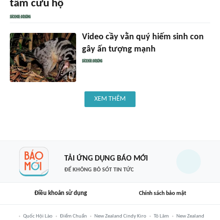
tâm cứu hộ
Video cầy vằn quý hiếm sinh con
gây ấn tượng mạnh
XEM THÊM
TẢI ỨNG DỤNG BÁO MỚI
ĐỂ KHÔNG BỎ SÓT TIN TỨC
Điều khoản sử dụng
Chính sách bảo mật
Quốc Hội Lào
Điểm Chuẩn
New Zealand Cindy Kiro
Tô Lâm
New Zealand