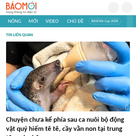
NÓNG
MỚI
VIDEO
CHỦ ĐỀ
#ASEAN Cup 2026
#Trí tuệ nhân tạo
#Mỹ - Iran
#Khám phá Việt Nam
TIN LIÊN QUAN
#Khám phá thế giới
Chuyện chưa kể phía sau ca nuôi bộ động
vật quý hiếm tê tê, cầy vằn non tại trung