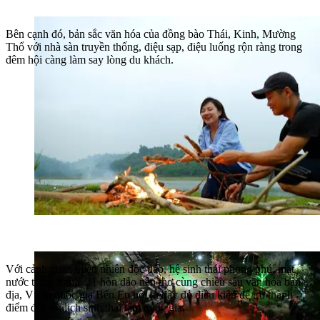
Bên cạnh đó, bản sắc văn hóa của đồng bào Thái, Kinh, Mường
Thổ với nhà sàn truyền thống, điệu sạp, điệu luống rộn ràng trong
đêm hội càng làm say lòng du khách.
Với cảnh quan thiên nhiên độc đáo, hệ sinh thái phong phú, mặt
nước trong xanh, 21 hòn đảo nên thơ cùng chiều sâu văn hóa bản
địa, Vườn quốc gia Bến En hội tụ đầy đủ điều kiện để trở thành
điểm đến du lịch sinh thái tầm quốc gia.