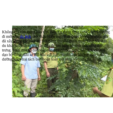
Không chỉ chú trọng bảo tồn, Bến En đang từng bước mở ra hướng
đi mới cho
du lịch
sinh thái. Hiện nay, Ban quản lý Vườn quốc gia
đã xây dựng các tour du lịch bằng thuyền tham quan lòng hồ, đưa
du khách đặt chân lên các đảo để tìm hiểu hệ sinh thái rừng đặc
trưng. Trên một số đảo, các công trình chòi nghỉ, nhà lán, đường
dạo bộ được đầu tư hài hòa với thiên nhiên, tạo không gian nghỉ
dưỡng, cắm trại tách biệt hoàn toàn với nhịp sống đô thị.