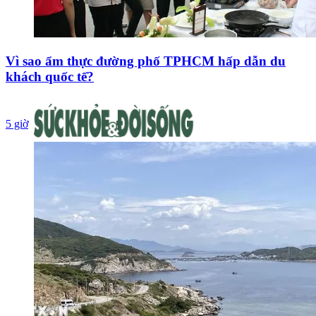
Vì sao ẩm thực đường phố TPHCM hấp dẫn du
khách quốc tế?
5 giờ