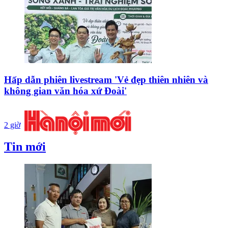
Hấp dẫn phiên livestream 'Vẻ đẹp thiên nhiên và
không gian văn hóa xứ Đoài'
2 giờ
Tin mới