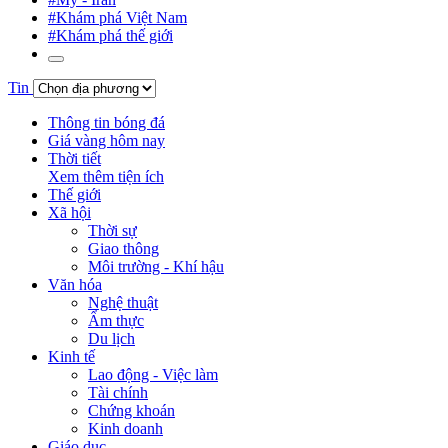
#Khám phá Việt Nam
#Khám phá thế giới
Tin
Thông tin bóng đá
Giá vàng hôm nay
Thời tiết
Xem thêm tiện ích
Thế giới
Xã hội
Thời sự
Giao thông
Môi trường - Khí hậu
Văn hóa
Nghệ thuật
Ẩm thực
Du lịch
Kinh tế
Lao động - Việc làm
Tài chính
Chứng khoán
Kinh doanh
Giáo dục