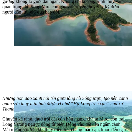
gương khổng lồ giữa đại ngàn. Không chỉ là công trình thủy văn
quan trọng, hồ Sông Mực còn gắn với truyền thuyết ly kỳ được
người dân lưu giữ qua bao đời.
Những hòn đảo xanh nổi lên giữa lòng hồ Sông Mực, tạo nên cảnh
quan sơn thủy hữu tình được ví như “Hạ Long trên cạn” của xứ
Thanh.
Chuyện kể rằng, thuở trời đất còn hỗn mang, chàng Mực, con trai
Long Vương ngược dòng từ biển Đông vào đất liền ngắm cảnh.
Mải mê non nước, khi thủy triều rút, chàng mắc cạn, khóc đến cạn