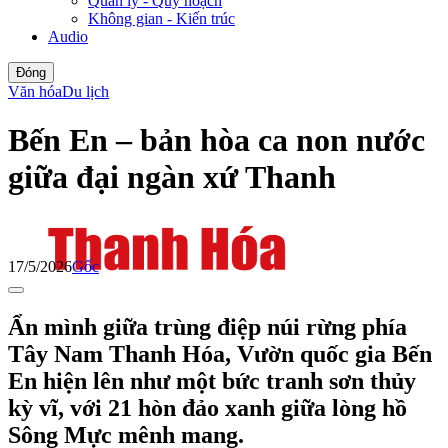
Quản lý - Quy hoạch
Không gian - Kiến trúc
Audio
Đóng
Văn hóa
Du lịch
Bến En – bản hòa ca non nước
giữa đại ngàn xứ Thanh
17/5/2026
Gốc
Ẩn mình giữa trùng điệp núi rừng phía
Tây Nam Thanh Hóa, Vườn quốc gia Bến
En hiện lên như một bức tranh sơn thủy
kỳ vĩ, với 21 hòn đảo xanh giữa lòng hồ
Sông Mực mênh mang.