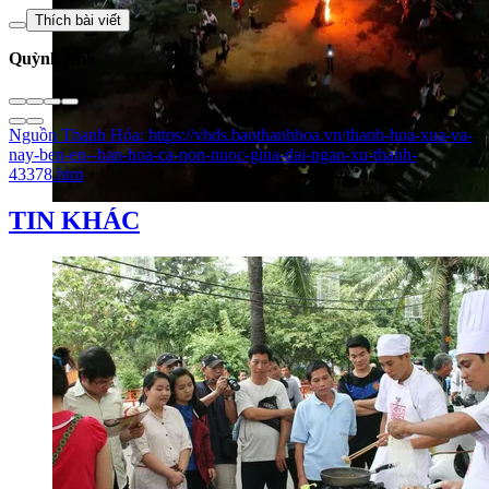
Thích bài viết
Quỳnh Anh
Nguồn
Thanh Hóa
:
https://vhds.baothanhhoa.vn/thanh-hoa-xua-va-
nay-ben-en--ban-hoa-ca-non-nuoc-giua-dai-ngan-xu-thanh-
43378.htm
TIN KHÁC