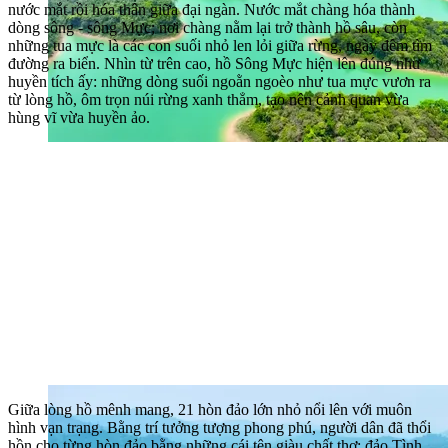
nước mắt rồi hóa thân giữa đại ngàn. Nước mắt chàng hóa thành
dòng sông - sông Mực; nơi chàng nằm lại trở thành hồ sâu, còn
những tua mực là các con suối nhỏ len lỏi giữa rừng, ngày đêm tìm
đường ra biển. Nhìn từ trên cao, hồ Sông Mực hiện lên đúng như
huyền tích ấy: những dòng suối ngoằn ngoèo như tua mực vươn ra
từ lòng hồ, ôm trọn núi rừng xanh thẳm, tạo nên cảnh quan vừa
hùng vĩ vừa huyền ảo.
Giữa lòng hồ mênh mang, 21 hòn đảo lớn nhỏ nổi lên với muôn
hình vạn trạng. Bằng trí tưởng tượng phong phú, người dân đã thổi
hồn cho từng hòn đảo bằng những cái tên giàu chất thơ: đảo Tình