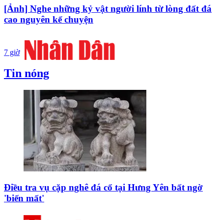
[Ảnh] Nghe những kỷ vật người lính từ lòng đất đá
cao nguyên kể chuyện
7 giờ
Tin nóng
Điều tra vụ cặp nghê đá cổ tại Hưng Yên bất ngờ
'biến mất'