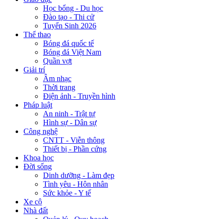
Học bổng - Du học
Đào tạo - Thi cử
Tuyển Sinh 2026
Thể thao
Bóng đá quốc tế
Bóng đá Việt Nam
Quần vợt
Giải trí
Âm nhạc
Thời trang
Điện ảnh - Truyền hình
Pháp luật
An ninh - Trật tự
Hình sự - Dân sự
Công nghệ
CNTT - Viễn thông
Thiết bị - Phần cứng
Khoa học
Đời sống
Dinh dưỡng - Làm đẹp
Tình yêu - Hôn nhân
Sức khỏe - Y tế
Xe cộ
Nhà đất