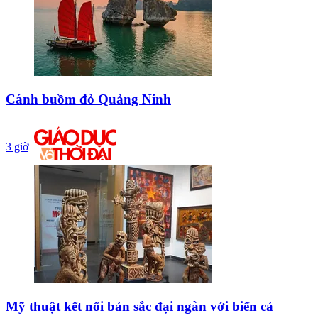
Cánh buồm đỏ Quảng Ninh
3 giờ
Mỹ thuật kết nối bản sắc đại ngàn với biển cả