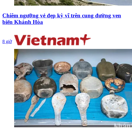
Chiêm ngưỡng vẻ đẹp kỳ vĩ trên cung đường ven
biển Khánh Hòa
8 giờ