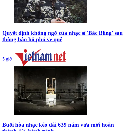
Quyết định không ngờ của nhạc sĩ 'Bắc Bling' sau
thông báo bỏ phố về quê
5 giờ
Buổi hòa nhạc kéo dài 639 năm vừa mới hoàn