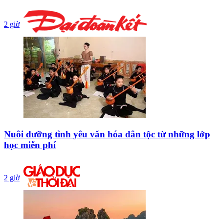
2 giờ
Nuôi dưỡng tình yêu văn hóa dân tộc từ những lớp
học miễn phí
2 giờ