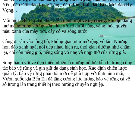
Yêu, đảo Đôi, đảo Lúng Túng, đảo Bồng Lai, đảo Bến Mơ, đảo Hy
Vọng...
Mỗi mùa, Bến En lại khoác lên mình một vẻ đẹp riêng, khi dịu dàng
mơ màng trong sương sớm, lúc rực rỡ dưới nắng vàng, hòa quyện
màu xanh của mây trời, cây cỏ và sóng nước.
Càng đi sâu vào lòng hồ, không gian như mở rộng vô tận. Những
hòn đảo xanh ngắt nối tiếp nhau hiện ra, thời gian dường như chậm
lại, chỉ còn tiếng gió, tiếng sóng vỗ nhẹ và nhịp thở của rừng già.
Song hành với vẻ đẹp thiên nhiên là những nỗ lực bền bỉ trong công
tác bảo vệ rừng và gìn giữ đa dạng sinh học. Xác định chiến lược
quản lý, bảo vệ rừng phải đổi mới để phù hợp với tình hình mới,
Vườn quốc gia Bến En đã tăng cường lực lượng bảo vệ rừng cả về
số lượng lẫn trang thiết bị theo hướng chuyên nghiệp.