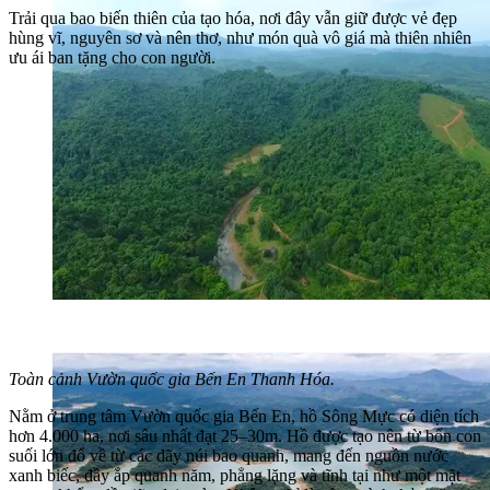
Trải qua bao biến thiên của tạo hóa, nơi đây vẫn giữ được vẻ đẹp
hùng vĩ, nguyên sơ và nên thơ, như món quà vô giá mà thiên nhiên
ưu ái ban tặng cho con người.
Toàn cảnh Vườn quốc gia Bến En Thanh Hóa.
Nằm ở trung tâm Vườn quốc gia Bến En, hồ Sông Mực có diện tích
hơn 4.000 ha, nơi sâu nhất đạt 25–30m. Hồ được tạo nên từ bốn con
suối lớn đổ về từ các dãy núi bao quanh, mang đến nguồn nước
xanh biếc, đầy ắp quanh năm, phẳng lặng và tĩnh tại như một mặt