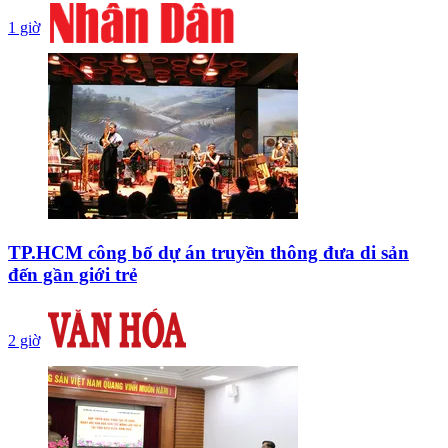
1 giờ
TP.HCM công bố dự án truyền thông đưa di sản
đến gần giới trẻ
2 giờ