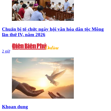
Chuẩn bị tổ chức ngày hội văn hóa dân tộc Mông
lần thứ IV, năm 2026
2 giờ
Khoan dung