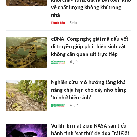
khói cháy rừng đặt ra bài toán khó
về chất lượng không khí trong
nhà
5 giờ
eDNA: Công nghệ giải mã dấu vết
di truyền giúp phát hiện sinh vật
không cần quan sát trực tiếp
6 giờ
Nghiên cứu mở hướng tăng khả
năng chịu hạn cho cây nho bằng
'trí nhớ biểu sinh'
6 giờ
Vũ khí bí mật giúp NASA săn tiểu
hành tinh 'sát thủ' đe dọa Trái Đất