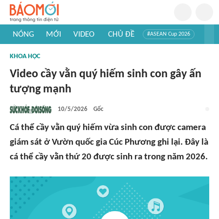
NÓNG
MỚI
VIDEO
CHỦ ĐỀ
#ASEAN Cup 2026
#Trí tuệ nhân tạo
#Mỹ - Iran
#Khám phá Việt Nam
KHOA HỌC
#Khám phá thế giới
Video cầy vằn quý hiếm sinh con gây ấn
tượng mạnh
10/5/2026
Gốc
Cá thể cầy vằn quý hiếm vừa sinh con được camera
giám sát ở Vườn quốc gia Cúc Phương ghi lại. Đây là
cá thể cầy vằn thứ 20 được sinh ra trong năm 2026.