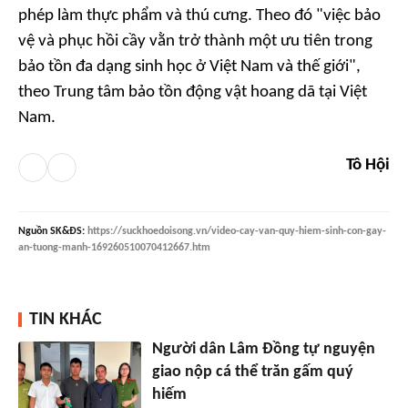
phép làm thực phẩm và thú cưng. Theo đó "việc bảo
vệ và phục hồi cầy vằn trở thành một ưu tiên trong
bảo tồn đa dạng sinh học ở Việt Nam và thế giới",
theo Trung tâm bảo tồn động vật hoang dã tại Việt
Nam.
Tô Hội
Nguồn
SK&ĐS
:
https://suckhoedoisong.vn/video-cay-van-quy-hiem-sinh-con-gay-
an-tuong-manh-169260510070412667.htm
TIN KHÁC
Người dân Lâm Đồng tự nguyện
giao nộp cá thể trăn gấm quý
hiếm