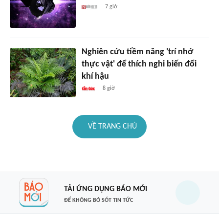
7 giờ
Nghiên cứu tiềm năng 'trí nhớ
thực vật' để thích nghi biến đổi
khí hậu
8 giờ
VỀ TRANG CHỦ
TẢI ỨNG DỤNG BÁO MỚI
ĐỂ KHÔNG BỎ SÓT TIN TỨC