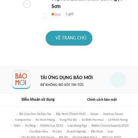
Sơn
1 giờ
VỀ TRANG CHỦ
TẢI ỨNG DỤNG BÁO MỚI
ĐỂ KHÔNG BỎ SÓT TIN TỨC
Điều khoản sử dụng
Chính sách bảo mật
Bộ Giáo Dục Và Đào Tạo
Bắc Ninh (thành Phố)
Oman
Sophon Zaram
Campuchia
An Ninh Mạng
Vùng Thủ Đô
Eo Biển Hormuz
Lê Minh Hưng
Năm
Hạ Tầng
ASEAN Cup 2026
Liên Bang Nga
Better Choice Awards 2026
Chợ Biên Hòa
Tô Lâm
Doanh Nghiệp
Bắc Ninh
Iran
Dự Án Đầu Tư Xây Dựng
Bắc Bộ
Đường Vành Đai 5
AFF Cup 2026