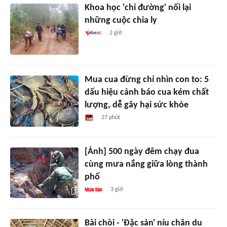
Khoa học 'chỉ đường' nối lại
những cuộc chia ly
2 giờ
Mua cua đừng chỉ nhìn con to: 5
dấu hiệu cảnh báo cua kém chất
lượng, dễ gây hại sức khỏe
27 phút
[Ảnh] 500 ngày đêm chạy đua
cùng mưa nắng giữa lòng thành
phố
3 giờ
Bài chòi - 'Đặc sản' níu chân du