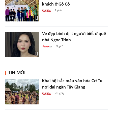
khách ở Gò Cỏ
1 phút
Vẻ đẹp bình dị ít người biết ở quê
nhà Ngọc Trinh
3 giờ
TIN MỚI
Khai hội sắc màu văn hóa Cơ Tu
nơi đại ngàn Tây Giang
vài giây