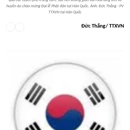
qua các tuyến phố trung tâm, tạo nên không gian văn hóa lung linh và
huyền ảo chào mừng Đại lễ Phật đản tại Hàn Quốc. Ảnh: Đức Thắng - PV
TTXVN tại Hàn Quốc
Đức Thắng/ TTXVN