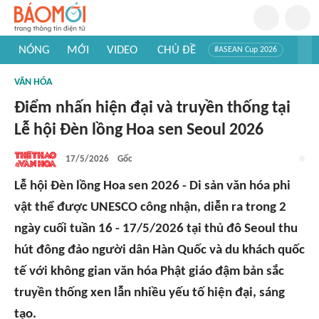
NÓNG
MỚI
VIDEO
CHỦ ĐỀ
#ASEAN Cup 2026
#Trí tuệ nhân tạo
#Mỹ - Iran
#Khám phá Việt Nam
VĂN HÓA
#Khám phá thế giới
Điểm nhấn hiện đại và truyền thống tại
Lễ hội Đèn lồng Hoa sen Seoul 2026
17/5/2026
Gốc
Lễ hội Đèn lồng Hoa sen 2026 - Di sản văn hóa phi
vật thể được UNESCO công nhận, diễn ra trong 2
ngày cuối tuần 16 - 17/5/2026 tại thủ đô Seoul thu
hút đông đảo người dân Hàn Quốc và du khách quốc
tế với không gian văn hóa Phật giáo đậm bản sắc
truyền thống xen lẫn nhiều yếu tố hiện đại, sáng
tạo.