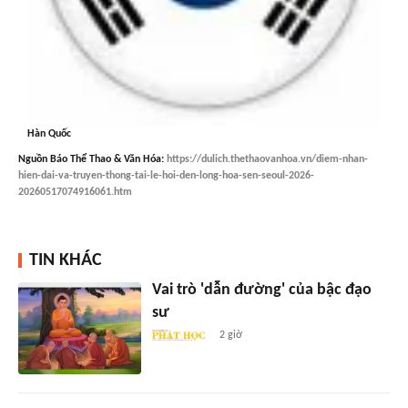
Hàn Quốc
Nguồn
Báo Thể Thao & Văn Hóa
:
https://dulich.thethaovanhoa.vn/diem-nhan-
hien-dai-va-truyen-thong-tai-le-hoi-den-long-hoa-sen-seoul-2026-
20260517074916061.htm
TIN KHÁC
Vai trò 'dẫn đường' của bậc đạo
sư
2 giờ