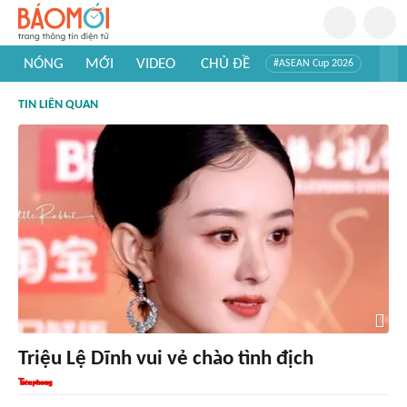
NÓNG
MỚI
VIDEO
CHỦ ĐỀ
#ASEAN Cup 2026
#Trí tuệ nhân tạo
#Mỹ - Iran
#Khám phá Việt Nam
TIN LIÊN QUAN
#Khám phá thế giới
Triệu Lệ Dĩnh vui vẻ chào tình địch