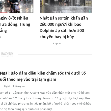
 ngày 8/8: Nhiều
Nhật Bản sơ tán khẩn gần
mưa dông, Trung
260.000 người khi bão
nắng
Dolphin áp sát, hơn 500
chuyến bay bị hủy
t
33 phút
Ngãi: Bảo đảm điều kiện chăm sóc trẻ dưới 36
tuổi theo mẹ vào trại tạm giam
8 giờ
1
liên quan
giam số 1 - Công an tỉnh Quảng Ngãi vừa tiếp nhận một phụ nữ bị tạm
on nhỏ mới 9 tháng tuổi đi cùng. Trước trường hợp đặc biệt này, Ban
rại đã chỉ đạo phương án tiếp nhận, bố trí nơi ở, chăm sóc y tế và bảo
hế độ theo đúng quy định của pháp luật.