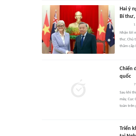
Hai ý n
Bí thư
1
Nhận lời 
thư, Chủ 
thăm cấp 
Chiến d
quốc
7
Sau khi th
máy, Cục C
toàn trên
Triển k