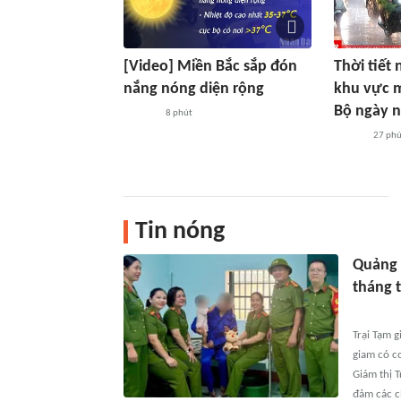
[Video] Miền Bắc sắp đón
Thời tiết
nắng nóng diện rộng
khu vực 
Bộ ngày 
8 phút
27 phú
Tin nóng
Quảng 
tháng 
Trại Tạm 
giam có c
Giám thị T
đảm các c