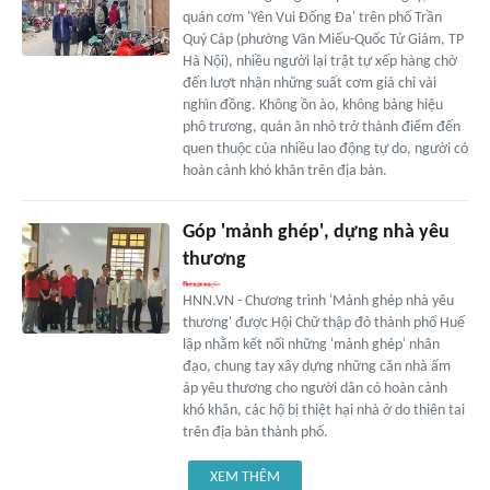
quán cơm 'Yên Vui Đống Đa' trên phố Trần
Quý Cáp (phường Văn Miếu-Quốc Tử Giám, TP
Hà Nội), nhiều người lại trật tự xếp hàng chờ
đến lượt nhận những suất cơm giá chỉ vài
nghìn đồng. Không ồn ào, không bảng hiệu
phô trương, quán ăn nhỏ trở thành điểm đến
quen thuộc của nhiều lao động tự do, người có
hoàn cảnh khó khăn trên địa bàn.
Góp 'mảnh ghép', dựng nhà yêu
thương
HNN.VN - Chương trình 'Mảnh ghép nhà yêu
thương' được Hội Chữ thập đỏ thành phố Huế
lập nhằm kết nối những 'mảnh ghép' nhân
đạo, chung tay xây dựng những căn nhà ấm
áp yêu thương cho người dân có hoàn cảnh
khó khăn, các hộ bị thiệt hại nhà ở do thiên tai
trên địa bàn thành phố.
XEM THÊM