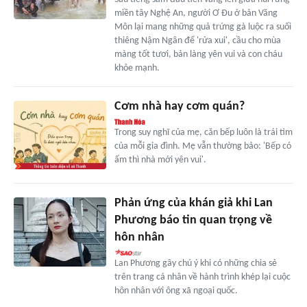
miền tây Nghệ An, người Ơ Đu ở bản Văng
Môn lại mang những quả trứng gà luộc ra suối
thiêng Nậm Ngân để 'rửa xui', cầu cho mùa
màng tốt tươi, bản làng yên vui và con cháu
khỏe mạnh.
Cơm nhà hay cơm quán?
Trong suy nghĩ của mẹ, căn bếp luôn là trái tim
của mỗi gia đình. Mẹ vẫn thường bảo: 'Bếp có
ấm thì nhà mới yên vui'.
Phản ứng của khán giả khi Lan
Phương báo tin quan trọng về
hôn nhân
Lan Phương gây chú ý khi có những chia sẻ
trên trang cá nhân về hành trình khép lại cuộc
hôn nhân với ông xã ngoại quốc.