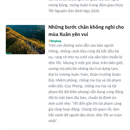
mừng Đảng, mừng Xuân trong đêm giao thừa
Tết Nguyên đán Bính Ngọ 2026.
Những bước chân không nghỉ cho
mùa Xuân yên vui
Trên con đường mòn dẫn vào bản người
Mông, những cành đào rừng đã bắt đầu hé
nụ, rạng rỡ như nụ cười của dân bản chuẩn bị
đón Tết. Nhưng ở một góc khác trên biên giới,
sương mù phủ kín những lán trại dựng tạm,
Đại tá Vương Xuân Toản, Đoàn trưởng Đoàn
Đặc nhiệm phòng, chống ma túy và tội phạm
miền Bắc (Cục Phòng, chống ma túy và tội
phạm Bộ đội Biên phòng) vẫn đang cùng đồng
đội bí mật bám địa bàn, chuẩn bị đánh án.
Anh cười nhẹ: 'Tết đến gần thì tội phạm càng
gia tăng hoạt động. Chúng tôi quen rồi, làm
hết mình để người dân được đón Tết an toàn
nhất'.