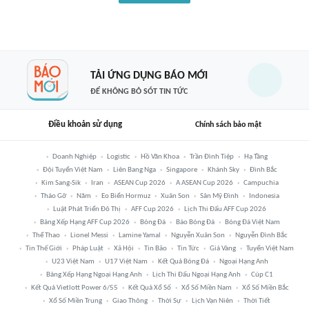
TẢI ỨNG DỤNG BÁO MỚI
ĐỂ KHÔNG BỎ SÓT TIN TỨC
Điều khoản sử dụng
Chính sách bảo mật
Doanh Nghiệp
Logistic
Hồ Văn Khoa
Trần Đình Tiệp
Hạ Tầng
Đội Tuyển Việt Nam
Liên Bang Nga
Singapore
Khánh Sky
Đình Bắc
Kim Sang-Sik
Iran
ASEAN Cup 2026
A ASEAN Cup 2026
Campuchia
Tháo Gỡ
Năm
Eo Biển Hormuz
Xuân Son
Sân Mỹ Đình
Indonesia
Luật Phát Triển Đô Thị
AFF Cup 2026
Lịch Thi Đấu AFF Cup 2026
Bảng Xếp Hạng AFF Cup 2026
Bóng Đá
Báo Bóng Đá
Bóng Đá Việt Nam
Thể Thao
Lionel Messi
Lamine Yamal
Nguyễn Xuân Son
Nguyễn Đình Bắc
Tin Thế Giới
Pháp Luật
Xã Hội
Tin Bão
Tin Tức
Giá Vàng
Tuyển Việt Nam
U23 Việt Nam
U17 Việt Nam
Kết Quả Bóng Đá
Ngoại Hạng Anh
Bảng Xếp Hạng Ngoại Hạng Anh
Lịch Thi Đấu Ngoại Hạng Anh
Cúp C1
Kết Quả Vietlott Power 6/55
Kết Quả Xổ Số
Xổ Số Miền Nam
Xổ Số Miền Bắc
Xổ Số Miền Trung
Giao Thông
Thời Sự
Lịch Vạn Niên
Thời Tiết