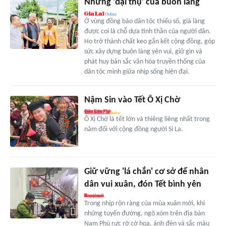
Những 'đại thụ' của buôn làng
Ở vùng đồng bào dân tộc thiểu số, già làng
được coi là chỗ dựa tinh thần của người dân.
Họ trở thành chất keo gắn kết cộng đồng, góp
sức xây dựng buôn làng yên vui, giữ gìn và
phát huy bản sắc văn hóa truyền thống của
dân tộc mình giữa nhịp sống hiện đại.
Nậm Sin vào Tết Ô Xị Chờ
Ô Xị Chờ là tết lớn và thiêng liêng nhất trong
năm đối với cộng đồng người Si La.
Giữ vững 'lá chắn' cơ sở để nhân
dân vui xuân, đón Tết bình yên
Trong nhịp rộn ràng của mùa xuân mới, khi
những tuyến đường, ngõ xóm trên địa bàn
Nam Phù rực rỡ cờ hoa, ánh đèn và sắc màu