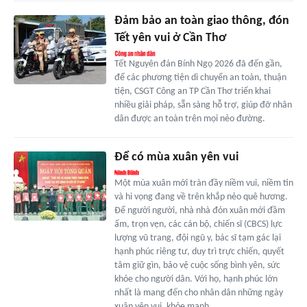
Đảm bảo an toàn giao thông, đón
Tết yên vui ở Cần Thơ
Tết Nguyên đán Bính Ngọ 2026 đã đến gần,
để các phương tiện di chuyển an toàn, thuận
tiện, CSGT Công an TP Cần Thơ triển khai
nhiều giải pháp, sẵn sàng hỗ trợ, giúp đỡ nhân
dân được an toàn trên mọi nẻo đường.
Để có mùa xuân yên vui
Một mùa xuân mới tràn đầy niềm vui, niềm tin
và hi vọng đang về trên khắp nẻo quê hương.
Để người người, nhà nhà đón xuân mới đầm
ấm, trọn vẹn, các cán bộ, chiến sĩ (CBCS) lực
lượng vũ trang, đội ngũ y, bác sĩ tạm gác lại
hạnh phúc riêng tư, duy trì trực chiến, quyết
tâm giữ gìn, bảo vệ cuộc sống bình yên, sức
khỏe cho người dân. Với họ, hạnh phúc lớn
nhất là mang đến cho nhân dân những ngày
xuân yên vui, khỏe mạnh.