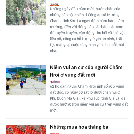
Những ngày đầu năm mới, bước chân của
những cán bộ, chiến sĩ Công an xã Mường
Chanh, tỉnh Sơn La ngày đêm bám bản, bám
mường, đến với đồng bào các bản, các xóm
để tuyên truyền, vận động thu hồi vũ khí, vật
liệu nổ, công cụ hỗ trợ, giữ gìn an ninh, trật
tự, mang lại cuộc sống bình yên cho mỗi mái
nhà.
Niềm vui an cư của người Chăm
Hroi ở vùng đất mới
62 hộ dân người Chăm Hroi sinh sống ở vùng
đất dốc, có nguy cơ sạt lở dưới chân núi Ơi
Phí, buôn Ma Giai, xã Phú Túc, tỉnh Gia Lai đã
được hưởng trọn niềm vui an cư trên vùng đất
mới.
Những mùa hoa tháng ba