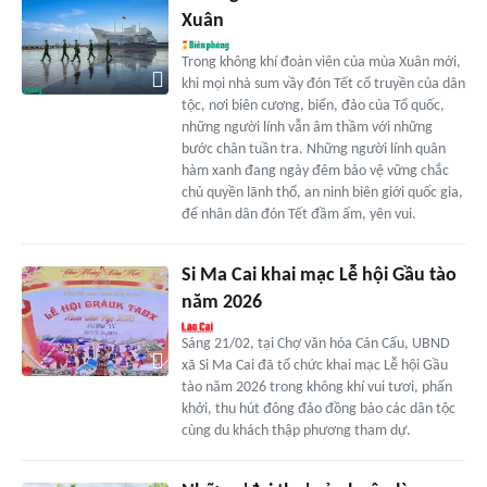
Xuân
Trong không khí đoàn viên của mùa Xuân mới,
khi mọi nhà sum vầy đón Tết cổ truyền của dân
tộc, nơi biên cương, biển, đảo của Tổ quốc,
những người lính vẫn âm thầm với những
bước chân tuần tra. Những người lính quân
hàm xanh đang ngày đêm bảo vệ vững chắc
chủ quyền lãnh thổ, an ninh biên giới quốc gia,
để nhân dân đón Tết đầm ấm, yên vui.
Si Ma Cai khai mạc Lễ hội Gầu tào
năm 2026
Sáng 21/02, tại Chợ văn hóa Cán Cấu, UBND
xã Si Ma Cai đã tổ chức khai mạc Lễ hội Gầu
tào năm 2026 trong không khí vui tươi, phấn
khởi, thu hút đông đảo đồng bào các dân tộc
cùng du khách thập phương tham dự.