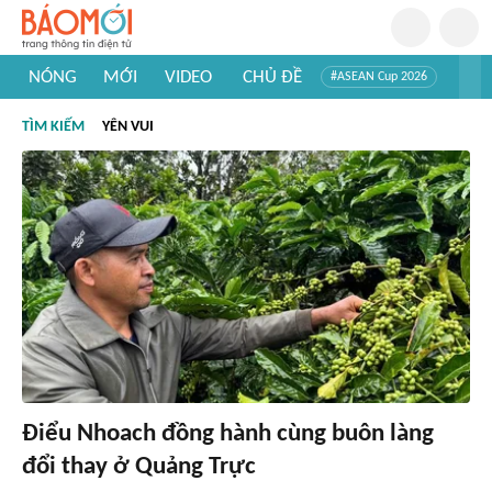
NÓNG
MỚI
VIDEO
CHỦ ĐỀ
#ASEAN Cup 2026
#Trí tuệ nhân tạo
#Mỹ - Iran
#Khám phá Việt Nam
TÌM KIẾM
YÊN VUI
#Khám phá thế giới
Điểu Nhoach đồng hành cùng buôn làng
đổi thay ở Quảng Trực