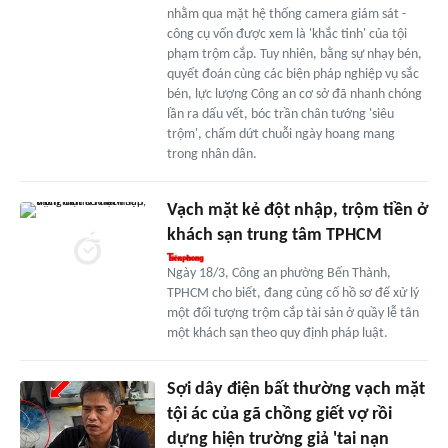
nhằm qua mặt hệ thống camera giám sát -
công cụ vốn được xem là 'khắc tinh' của tội
phạm trộm cắp. Tuy nhiên, bằng sự nhạy bén,
quyết đoán cùng các biện pháp nghiệp vụ sắc
bén, lực lượng Công an cơ sở đã nhanh chóng
lần ra dấu vết, bóc trần chân tướng 'siêu
trộm', chấm dứt chuỗi ngày hoang mang
trong nhân dân.
Vạch mặt kẻ đột nhập, trộm tiền ở
khách sạn trung tâm TPHCM
Ngày 18/3, Công an phường Bến Thành,
TPHCM cho biết, đang củng cố hồ sơ để xử lý
một đối tượng trộm cắp tài sản ở quầy lễ tân
một khách sạn theo quy định pháp luật.
Sợi dây điện bất thường vạch mặt
tội ác của gã chồng giết vợ rồi
dựng hiện trường giả 'tai nạn