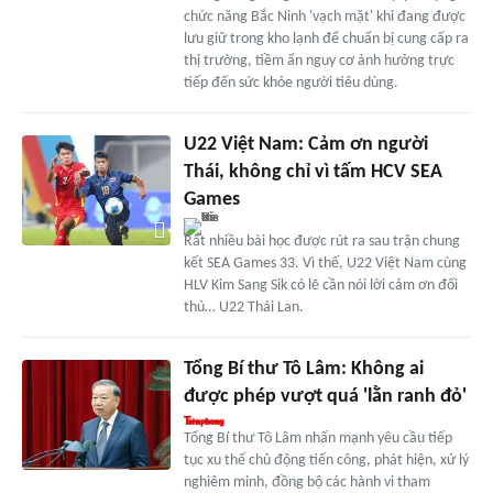
chức năng Bắc Ninh 'vạch mặt' khi đang được
lưu giữ trong kho lạnh để chuẩn bị cung cấp ra
thị trường, tiềm ẩn nguy cơ ảnh hưởng trực
tiếp đến sức khỏe người tiêu dùng.
U22 Việt Nam: Cảm ơn người
Thái, không chỉ vì tấm HCV SEA
Games
Rất nhiều bài học được rút ra sau trận chung
kết SEA Games 33. Vì thế, U22 Việt Nam cùng
HLV Kim Sang Sik có lẽ cần nói lời cảm ơn đối
thủ… U22 Thái Lan.
Tổng Bí thư Tô Lâm: Không ai
được phép vượt quá 'lằn ranh đỏ'
Tổng Bí thư Tô Lâm nhấn mạnh yêu cầu tiếp
tục xu thế chủ động tiến công, phát hiện, xử lý
nghiêm minh, đồng bộ các hành vi tham