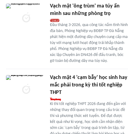
Vạch mặt 'ông trùm' ma túy ẩn
mình sau những phòng trọ
Đầu tháng 3-2026, qua công tác nắm tình hình
địa bàn, Phòng Nghiệp vụ BĐBP TP Đà Nẵng
phát hiện một đường dây chuyên cung cấp ma
túy với mạng lưới hoạt động trải khắp thành
phố. Phòng Nghiệp vụ BĐBP TP Đà Nẵng đã
xác lập Chuyên án DN426 để đấu tranh, bóc
gỡ toàn bộ đường dây ma túy này.
Vạch mặt 4 'cạm bẫy' học sinh hay
mắc phải trong kỳ thi tốt nghiệp
THPT
Kì thi tốt nghiệp THPT 2026 đang đến gần với
những thay đổi quan trọng trong cấu trúc đề
thi và phương thức xét tuyển. Để đạt được
kết quả như kì vọng, học sinh cần nhận diện
sớm các 'cạm bẫy' trong quá trình ôn tập, từ
đó xây dựng chiến thuật làm bài khoa học và