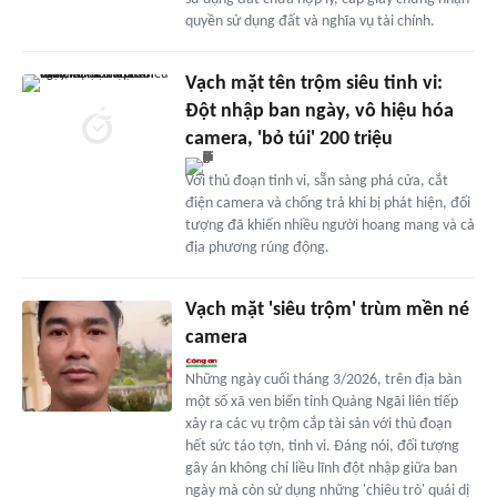
quyền sử dụng đất và nghĩa vụ tài chính.
Vạch mặt tên trộm siêu tinh vi:
Đột nhập ban ngày, vô hiệu hóa
camera, 'bỏ túi' 200 triệu
Với thủ đoạn tinh vi, sẵn sàng phá cửa, cắt
điện camera và chống trả khi bị phát hiện, đối
tượng đã khiến nhiều người hoang mang và cả
địa phương rúng động.
Vạch mặt 'siêu trộm' trùm mền né
camera
Những ngày cuối tháng 3/2026, trên địa bàn
một số xã ven biển tỉnh Quảng Ngãi liên tiếp
xảy ra các vụ trộm cắp tài sản với thủ đoạn
hết sức táo tợn, tinh vi. Đáng nói, đối tượng
gây án không chỉ liều lĩnh đột nhập giữa ban
ngày mà còn sử dụng những 'chiêu trò' quái dị