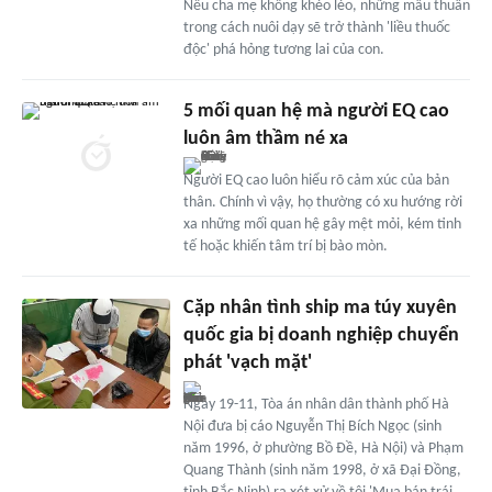
Nếu cha mẹ không khéo léo, những mâu thuẫn
trong cách nuôi dạy sẽ trở thành 'liều thuốc
độc' phá hỏng tương lai của con.
5 mối quan hệ mà người EQ cao
luôn âm thầm né xa
Người EQ cao luôn hiểu rõ cảm xúc của bản
thân. Chính vì vậy, họ thường có xu hướng rời
xa những mối quan hệ gây mệt mỏi, kém tinh
tế hoặc khiến tâm trí bị bào mòn.
Cặp nhân tình ship ma túy xuyên
quốc gia bị doanh nghiệp chuyển
phát 'vạch mặt'
Ngày 19-11, Tòa án nhân dân thành phố Hà
Nội đưa bị cáo Nguyễn Thị Bích Ngọc (sinh
năm 1996, ở phường Bồ Đề, Hà Nội) và Phạm
Quang Thành (sinh năm 1998, ở xã Đại Đồng,