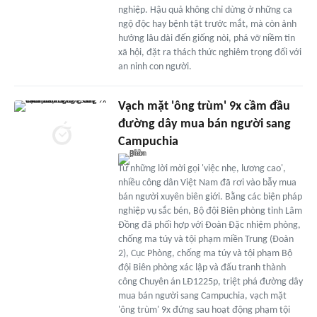
nghiệp. Hậu quả không chỉ dừng ở những ca
ngộ độc hay bệnh tật trước mắt, mà còn ảnh
hưởng lâu dài đến giống nòi, phá vỡ niềm tin
xã hội, đặt ra thách thức nghiêm trọng đối với
an ninh con người.
Vạch mặt 'ông trùm' 9x cầm đầu
đường dây mua bán người sang
Campuchia
Từ những lời mời gọi 'việc nhẹ, lương cao',
nhiều công dân Việt Nam đã rơi vào bẫy mua
bán người xuyên biên giới. Bằng các biện pháp
nghiệp vụ sắc bén, Bộ đội Biên phòng tỉnh Lâm
Đồng đã phối hợp với Đoàn Đặc nhiệm phòng,
chống ma túy và tội phạm miền Trung (Đoàn
2), Cục Phòng, chống ma túy và tội phạm Bộ
đội Biên phòng xác lập và đấu tranh thành
công Chuyên án LĐ1225p, triệt phá đường dây
mua bán người sang Campuchia, vạch mặt
'ông trùm' 9x đứng sau hoạt động phạm tội