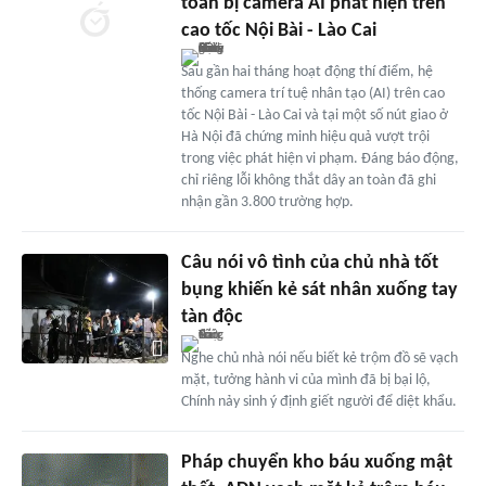
toàn bị camera AI phát hiện trên
cao tốc Nội Bài - Lào Cai
Sau gần hai tháng hoạt động thí điểm, hệ
thống camera trí tuệ nhân tạo (AI) trên cao
tốc Nội Bài - Lào Cai và tại một số nút giao ở
Hà Nội đã chứng minh hiệu quả vượt trội
trong việc phát hiện vi phạm. Đáng báo động,
chỉ riêng lỗi không thắt dây an toàn đã ghi
nhận gần 3.800 trường hợp.
Câu nói vô tình của chủ nhà tốt
bụng khiến kẻ sát nhân xuống tay
tàn độc
Nghe chủ nhà nói nếu biết kẻ trộm đồ sẽ vạch
mặt, tưởng hành vi của mình đã bị bại lộ,
Chính nảy sinh ý định giết người để diệt khẩu.
Pháp chuyển kho báu xuống mật