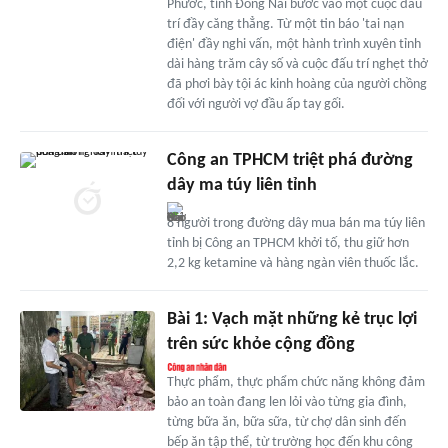
Phước, tỉnh Đồng Nai bước vào một cuộc đấu
trí đầy căng thẳng. Từ một tin báo 'tai nạn
điện' đầy nghi vấn, một hành trình xuyên tỉnh
dài hàng trăm cây số và cuộc đấu trí nghẹt thở
đã phơi bày tội ác kinh hoàng của người chồng
đối với người vợ đầu ấp tay gối.
Công an TPHCM triệt phá đường
dây ma túy liên tỉnh
8 người trong đường dây mua bán ma túy liên
tỉnh bị Công an TPHCM khởi tố, thu giữ hơn
2,2 kg ketamine và hàng ngàn viên thuốc lắc.
Bài 1: Vạch mặt những kẻ trục lợi
trên sức khỏe cộng đồng
Thực phẩm, thực phẩm chức năng không đảm
bảo an toàn đang len lỏi vào từng gia đình,
từng bữa ăn, bữa sữa, từ chợ dân sinh đến
bếp ăn tập thể, từ trường học đến khu công