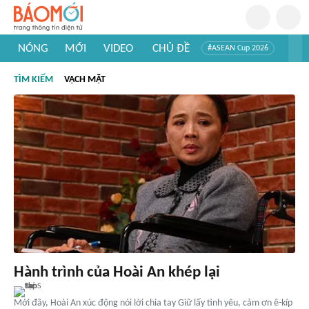
NÓNG
MỚI
VIDEO
CHỦ ĐỀ
#ASEAN Cup 2026
#Trí tuệ nhân tạo
#Mỹ - Iran
#Khám phá Việt Nam
TÌM KIẾM
VẠCH MẶT
#Khám phá thế giới
Hành trình của Hoài An khép lại
Mới đây, Hoài An xúc động nói lời chia tay Giữ lấy tình yêu, cảm ơn ê-kíp