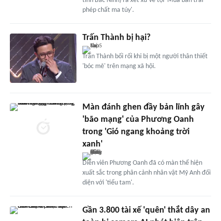
tỉnh Bắc Ninh) ra xét xử về tội 'Mua bán trái
phép chất ma túy'.
Trấn Thành bị hại?
Trấn Thành bối rối khi bị một người thân thiết
'bóc mẽ' trên mạng xã hội.
Màn đánh ghen đầy bản lĩnh gây
'bão mạng' của Phương Oanh
trong 'Gió ngang khoảng trời
xanh'
Diễn viên Phương Oanh đã có màn thể hiện
xuất sắc trong phân cảnh nhân vật Mỹ Anh đối
diện với 'tiểu tam'.
Gần 3.800 tài xế 'quên' thắt dây an