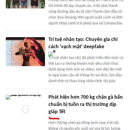
Phòng Cảnh sát hình sự Công an Thành phố Hồ
Chí Minh đã lập chuyên án, triệt phá thành
công đường dây do Lê Văn Thành cầm đầu tổ
chức đưa khoảng 900 người xuất cảnh và 800
người nhập cảnh trái phép qua lại Campuchia.
Trí tuệ nhân tạo: Chuyên gia chỉ
cách 'vạch mặt' deepfake
Trí tuệ nhân tạo (AI) đã phát triển đến mức có
thể tạo ra những khuôn mặt siêu chân thực
dưới dạng hình ảnh và video, làm dấy lên mối
lo ngại toàn cầu về thông tin sai lệch, lừa đảo
danh tính và thao túng nhận thức thị giác.
Phát hiện hơn 700 kg chân gà bẩn
chuẩn bị tuồn ra thị trường dịp
giáp Tết
Hơn 700 kg chân gà đông lạnh mua trôi nổi,
không rõ nguồn gốc xuất xứ vừa bị lực lượng