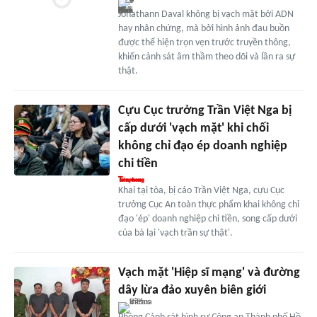
Jonathann Daval không bị vạch mặt bởi ADN
hay nhân chứng, mà bởi hình ảnh đau buồn
được thể hiện trọn vẹn trước truyền thông,
khiến cảnh sát âm thầm theo dõi và lần ra sự
thật.
Cựu Cục trưởng Trần Việt Nga bị
cấp dưới 'vạch mặt' khi chối
không chỉ đạo ép doanh nghiệp
chi tiền
Khai tại tòa, bị cáo Trần Việt Nga, cựu Cục
trưởng Cục An toàn thực phẩm khai không chỉ
đạo 'ép' doanh nghiệp chi tiền, song cấp dưới
của bà lại 'vạch trần sự thật'.
Vạch mặt 'Hiệp sĩ mạng' và đường
dây lừa đảo xuyên biên giới